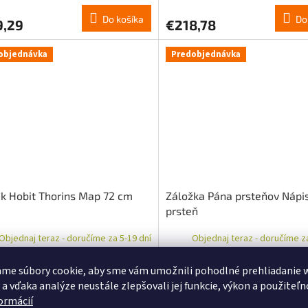
Do košíka
Do
9,29
€218,78
objednávka
Predobjednávka
k Hobit Thorins Map 72 cm
Záložka Pána prsteňov Nápi
prsteň
Objednaj teraz - doručíme za 5-19 dní
Objednaj teraz - doručíme za
me súbory cookie, aby sme vám umožnili pohodlné prehliadanie 
Do košíka
Do
,14
€21,37
 a vďaka analýze neustále zlepšovali jej funkcie, výkon a použiteľn
formácií