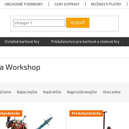
OBCHODNÉ PODMIENKY
CENY DOPRAVY
MOŽNOSTI PLATBY
HĽADAŤ
Ostatné kartové hry
Príslušenstvo pre kartové a stolové hry
a Workshop
účame
Najlacnejšie
Najdrahšie
Najpredávanejšie
Abecedne
objednávka
Predobjednávka