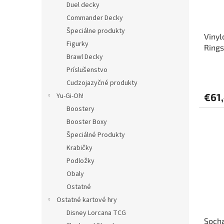
Duel decky
Commander Decky
Špeciálne produkty
Vinyl
Figurky
Rings
Brawl Decky
cm
Príslušenstvo
Cudzojazyčné produkty
Yu-Gi-Oh!
€61
Boostery
Booster Boxy
Špeciálné Produkty
Krabičky
Podložky
Obaly
Ostatné
Ostatné kartové hry
Disney Lorcana TCG
Socha