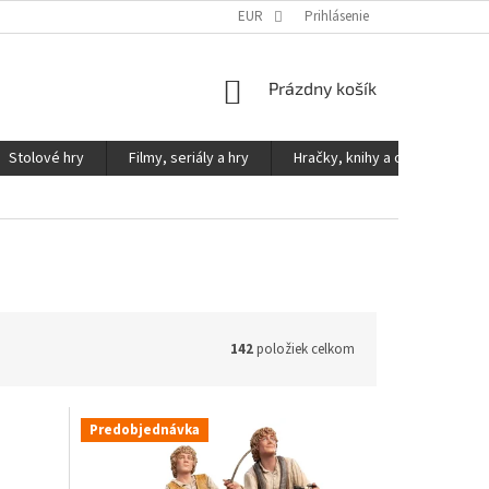
KONTAKTY
PODMIENKY OCHRANY OSOBNÝCH ÚDAJOV
EUR
Prihlásenie
NÁKUPNÝ
Prázdny košík
KOŠÍK
Stolové hry
Filmy, seriály a hry
Hračky, knihy a ostatné
142
položiek celkom
Predobjednávka