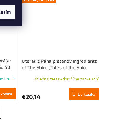
Predobjednávka
lasím
kráľa:
Uterák z Pána prsteňov Ingredients
iu 50
of The Shire (Tales of the Shire
(2025)) 69 cm
me termín
Objednaj teraz - doručíme za 5-19 dní
 košíka
Do košíka
€20,14