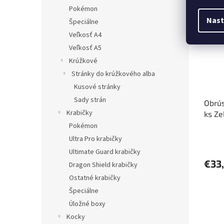
Pred
Pokémon
Nast
Špeciálne
Veľkosť A4
Veľkosť A5
Krúžkové
Stránky do krúžkového alba
Kusové stránky
Sady strán
Obrús
Krabičky
ks Ze
cm
Pokémon
Ultra Pro krabičky
Ultimate Guard krabičky
€33
Dragon Shield krabičky
Ostatné krabičky
Špeciálne
Úložné boxy
Kocky