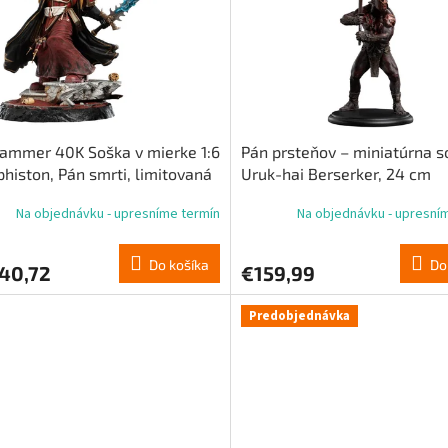
ammer 40K Soška v mierke 1:6
Pán prsteňov – miniatúrna s
histon, Pán smrti, limitovaná
Uruk-hai Berserker, 24 cm
a, 63 cm
Na objednávku - upresníme termín
Na objednávku - upresní
Do košíka
Do
840,72
€159,99
Predobjednávka