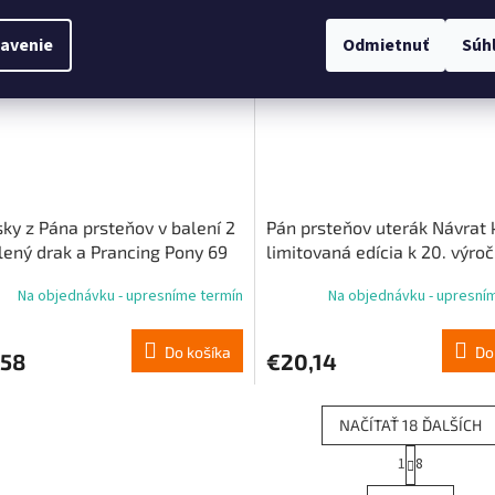
objednávka
Predobjednávka
avenie
Odmietnuť
Súh
ky z Pána prsteňov v balení 2
Pán prsteňov uterák Návrat 
lený drak a Prancing Pony 69
limitovaná edícia k 20. výroč
cm
Na objednávku - upresníme termín
Na objednávku - upresní
Do košíka
Do
,58
€20,14
NAČÍTAŤ 18 ĎALŠÍCH
S
1
8
O
t
r
v