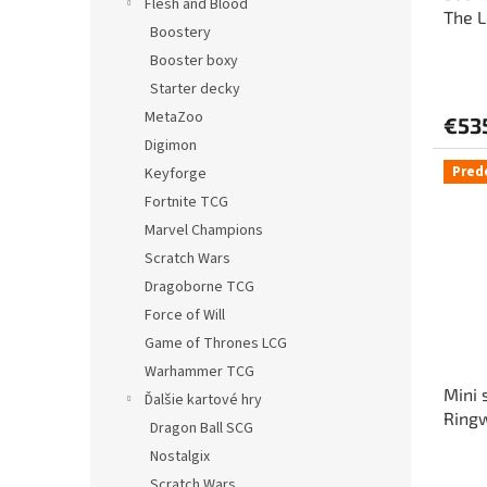
Flesh and Blood
The L
Boostery
32 c
Booster boxy
Starter decky
MetaZoo
€53
Digimon
Pred
Keyforge
Fortnite TCG
Marvel Champions
Scratch Wars
Dragoborne TCG
Force of Will
Game of Thrones LCG
Warhammer TCG
Mini 
Ďalšie kartové hry
Ringw
Dragon Ball SCG
Nostalgix
Scratch Wars