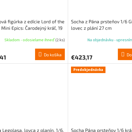
ová figúrka z edície Lord of the
Socha z Pána prsteňov 1/6 Gi
 Mini Epics: Čarodejný kráľ, 19
lovec z plání 27 cm
Skladom - odosielame ihneď
(2 ks)
Na objednávku - upresní
Do košíka
Do
,41
€423,17
Predobjednávka
 Legolasa, lovca z planín, 1/6,
Socha Pána prsteňov 1/6 krá