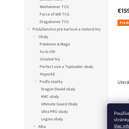
Warhammer TCG
€15
Force of Will TCG
Dragoborne TCG
Pred
Príslušenstvo pre kartové a stolové hry
Obaly
Pokémon & Magic
Yu-Gi-Oh!
Ostatné hry
Perfect size a Toploader obaly
Atypické
Podľa značky
Uterá
Dragon Shield obaly
KMC obaly
Ultimate Guard Obaly
Ultra PRO obaly
Používa
€20
Legion obaly
stránky
Viac in
Alba