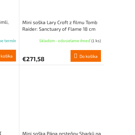
mli,
Mini soška Lary Croft z filmu Tomb
Raider: Sanctuary of Flame 18 cm
me termín
Skladom - odosielame ihneď
(1 ks)
 košíka
Do košíka
€271,58
ľ
Mini soška Pána prsteňov Sharkû na