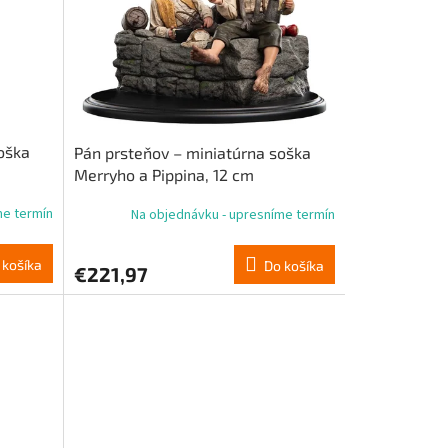
oška
Pán prsteňov – miniatúrna soška
Merryho a Pippina, 12 cm
me termín
Na objednávku - upresníme termín
 košíka
Do košíka
€221,97