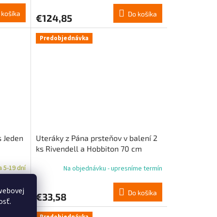
 košíka
Do košíka
€124,85
Predobjednávka
s Jeden
Uteráky z Pána prsteňov v balení 2
ks Rivendell a Hobbiton 70 cm
 5-19 dní
Na objednávku - upresníme termín
webovej
 košíka
Do košíka
€33,58
osť.