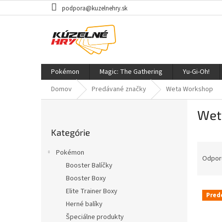
Prejsť
podpora@kuzelnehry.sk
na
obsah
Pokémon
Magic: The Gathering
Yu-Gi-Oh!
Domov
Predávané značky
Weta Workshop
B
Wet
o
Preskočiť
č
Kategórie
kategórie
n
R
ý
Pokémon
a
p
Odpor
Booster Balíčky
d
a
Booster Boxy
e
n
V
n
e
Elite Trainer Boxy
Pred
ý
i
l
Herné balíky
p
e
Špeciálne produkty