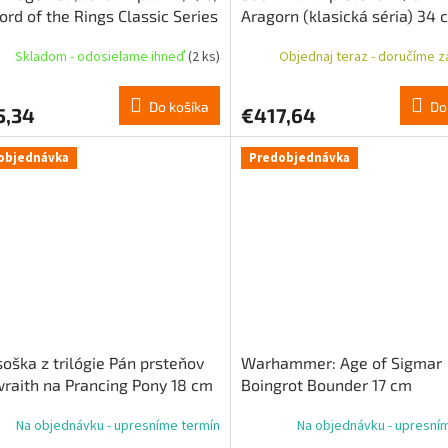
ord of the Rings Classic Series
Aragorn (klasická séria) 34 
m
Skladom - odosielame ihneď
(2 ks)
Objednaj teraz - doručíme za
Do košíka
Do
5,34
€417,64
objednávka
Predobjednávka
soška z trilógie Pán prsteňov
Warhammer: Age of Sigmar
raith na Prancing Pony 18 cm
Boingrot Bounder 17 cm
Na objednávku - upresníme termín
Na objednávku - upresní