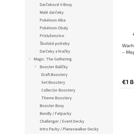
i
p
Darčekové V-Boxy
s
r
Malé darčeky
p
o
r
d
Pokémon Alba
o
u
Pokémon Obaly
d
k
Príslušenstvo
u
t
Školské potreby
Warh
k
o
Darčeky a hračky
– Mep
t
v
edíci
o
Magic: The Gathering
v
Booster Balíčky
Draft Boostery
€1 
Set Boostery
Collector Boostery
Theme Boostery
Booster Boxy
Bundly / Fatpacky
Challenger / Event Decky
Intro Packy / Planeswalker Decky