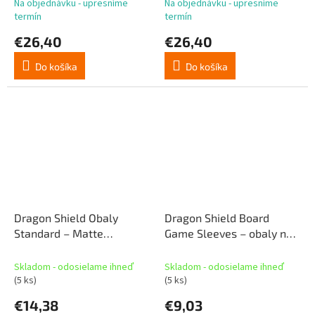
Na objednávku - upresníme
Na objednávku - upresníme
termín
termín
€26,40
€26,40
Do košíka
Do košíka
Dragon Shield Obaly
Dragon Shield Board
Standard – Matte
Game Sleeves – obaly na
Amazonite (100 obalov)
stolové hry – Oversize
(100 obalov)
Skladom - odosielame ihneď
Skladom - odosielame ihneď
(5 ks)
(5 ks)
€14,38
€9,03