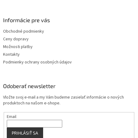
á
p
ä
Informácie pre vás
t
Obchodné podmienky
i
Ceny dopravy
e
Možnosti platby
Kontakty
Podmienky ochrany osobných údajov
Odoberať newsletter
Vložte svoj e-mail a my Vám budeme zasielať informácie o nových
produktoch na našom e-shope.
Email
PRIHLÁSIŤ SA