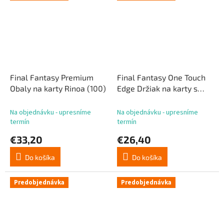
Final Fantasy Premium
Final Fantasy One Touch
Obaly na karty Rinoa (100)
Edge Držiak na karty s
magnetom Tifa
Na objednávku - upresníme
Na objednávku - upresníme
termín
termín
€33,20
€26,40
Do košíka
Do košíka
Predobjednávka
Predobjednávka