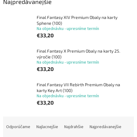
Najpredávanejšie
Final Fantasy XIV Premium Obaly na karty
Sphene (100)
Na objednávku - upresníme termín
€33,20
Final Fantasy X Premium Obaly na karty 25.
výročie (100)
Na objednávku - upresníme termín
€33,20
Final Fantasy VII Rebirth Premium Obaly na
karty Key Art (100)
Na objednávku - upresníme termín
€33,20
R
a
Odporúčame
Najlacnejšie
Najdrahšie
Najpredávanejšie
d