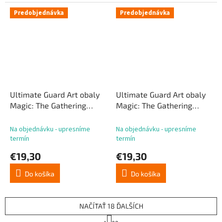
Predobjednávka
Predobjednávka
Ultimate Guard Art obaly
Ultimate Guard Art obaly
Magic: The Gathering
Magic: The Gathering
„Reality Fracture“ –
„Reality Fracture“ –
viacfarebné vzácne
viacfarebné mýtické
Na objednávku - upresníme
Na objednávku - upresníme
termín
termín
€19,30
€19,30
Do košíka
Do košíka
NAČÍTAŤ 18 ĎALŠÍCH
S