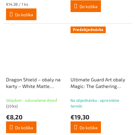
Jednotková
€14,38 / 1 ks
Do košíka
cena:
Do košíka
Predobjednávka
Dragon Shield – obaly na
Ultimate Guard Art obaly
karty – White Matte
Magic: The Gathering
Sleeves Japanese Size (60
„Reality Fracture“ –
ks)
červená vzácna karta
Skladom - odosielame ihneď
Na objednávku - upresníme
(10 ks)
termín
€8,20
€19,30
Do košíka
Do košíka