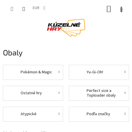
Prejsť
NÁKUP
na
EUR
obsah
KOŠÍK
Obaly
Pokémon & Magic
Yu-Gi-Oh!
Perfect size a
Ostatné hry
Toploader obaly
Atypické
Podľa značky