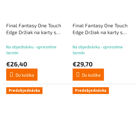
Final Fantasy One Touch
Final Fantasy One Touch
Edge Držiak na karty s
Edge Držiak na karty s
magnetom Squall
magnetom, špeciálna
edícia Yuna Wedding
Na objednávku - upresníme
Na objednávku - upresníme
Dress
termín
termín
€26,40
€29,70
Do košíka
Do košíka
Predobjednávka
Predobjednávka