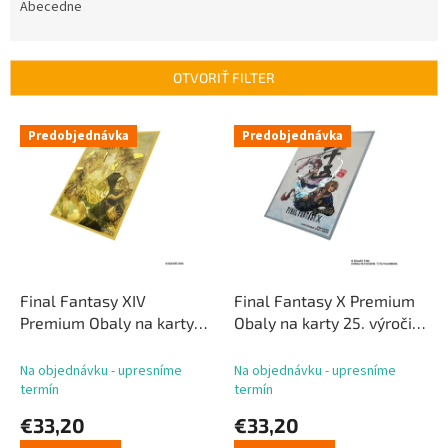
e
Abecedne
n
i
e
OTVORIŤ FILTER
p
r
V
Predobjednávka
Predobjednávka
o
ý
d
p
u
i
k
s
t
p
o
r
v
o
d
Final Fantasy XIV
Final Fantasy X Premium
u
Premium Obaly na karty
Obaly na karty 25. výročie
k
Sphene (100)
(100)
t
Na objednávku - upresníme
Na objednávku - upresníme
o
termín
termín
v
€33,20
€33,20