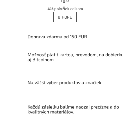
1
23
t
O
r
405
položiek celkom
v
á
l
HORE
n
á
k
d
o
v
a
Doprava zdarma od 150 EUR
a
c
n
i
i
e
e
Možnosť platiť kartou, prevodom, na dobierku
p
aj Bitcoinom
r
v
k
y
Najväčší výber produktov a značiek
v
ý
p
i
s
Každú zásielku balíme naozaj precízne a do
u
kvalitných materiálov.
Z