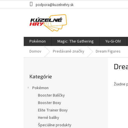
Prejsť
podpora@kuzelnehry.sk
na
obsah
Pokémon
Magic: The Gathering
Yu-Gi-Oh!
Domov
Predávané značky
Dream Figures
B
Dre
o
Preskočiť
č
Kategórie
kategórie
n
Žiadne 
ý
Pokémon
p
Booster Balíčky
a
Booster Boxy
n
e
Elite Trainer Boxy
l
Herné balíky
Špeciálne produkty