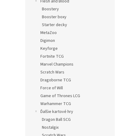
Flesh and Blood
Boostery
Booster boxy
Starter decky
MetaZoo
Digimon
Keyforge
Fortnite TCG
Marvel Champions
Scratch Wars
Dragoborne TCG
Force of Will
Game of Thrones LCG
Warhammer TCG
Ďalšie kartové hry
Dragon Ball SCG
Nostalgix
Scratch Wars