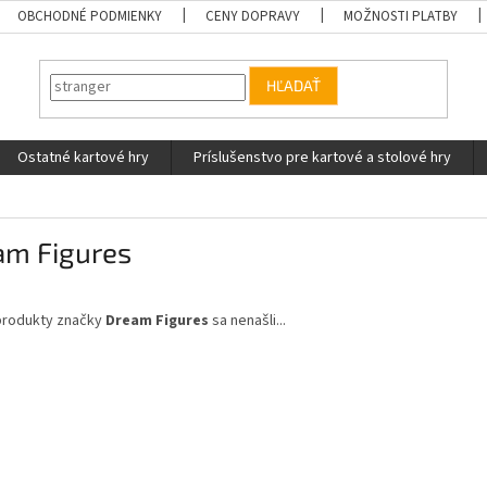
OBCHODNÉ PODMIENKY
CENY DOPRAVY
MOŽNOSTI PLATBY
HĽADAŤ
Ostatné kartové hry
Príslušenstvo pre kartové a stolové hry
am Figures
produkty značky
Dream Figures
sa nenašli...