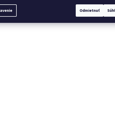
avenie
Odmietnuť
Súh