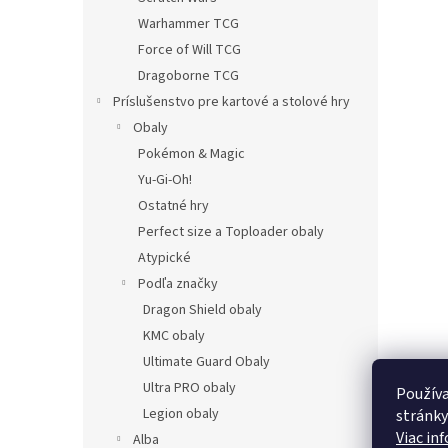
Warhammer TCG
Force of Will TCG
Dragoborne TCG
Príslušenstvo pre kartové a stolové hry
Obaly
Pokémon & Magic
Yu-Gi-Oh!
Ostatné hry
Perfect size a Toploader obaly
Atypické
Podľa značky
Dragon Shield obaly
KMC obaly
Ultimate Guard Obaly
Ultra PRO obaly
Používa
Legion obaly
stránky
Viac in
Alba