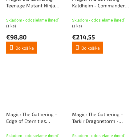
Teenage Mutant Ninja
Kaldheim - Commander
Turtles - Commander Deck
Deck - Elfská ríša (SK)
- Turtle Power
Skladom - odosielame ihneď
Skladom - odosielame ihneď
(1 ks)
(1 ks)
€98,80
€214,55
Do košíka
Do košíka
Magic: The Gathering -
Magic: The Gathering -
Edge of Eternities
Tarkir Dragonstorm -
Commander Deck -
Commander Deck - Sultai
Counter Intelligence
Arisen (SK)
Skladom - odosielame ihneď
Skladom - odosielame ihneď