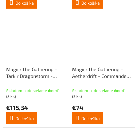
Do košíka
Do košíka
Magic: The Gathering -
Magic: The Gathering -
Tarkir Dragonstorm -
Aetherdrift - Commander
Commander Deck - Abzan
Deck - Living Energy (SK)
Armor (SK)
Skladom - odosielame ihneď
Skladom - odosielame ihneď
(3 ks)
(8 ks)
€115,34
€74
Do košíka
Do košíka