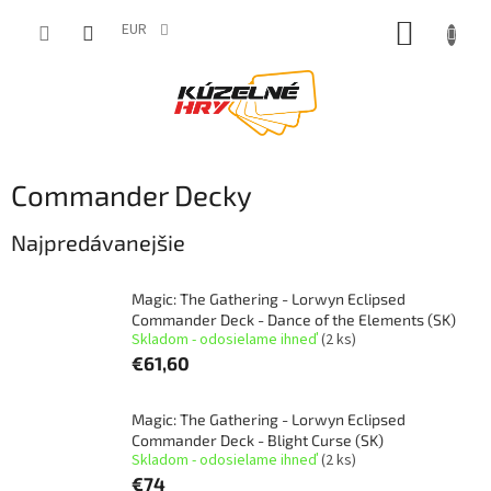
Prejsť
NÁKUP
na
EUR
obsah
KOŠÍK
Commander Decky
Najpredávanejšie
Magic: The Gathering - Lorwyn Eclipsed
Commander Deck - Dance of the Elements (SK)
Skladom - odosielame ihneď
(2 ks)
€61,60
Magic: The Gathering - Lorwyn Eclipsed
Commander Deck - Blight Curse (SK)
Skladom - odosielame ihneď
(2 ks)
€74