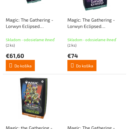
p
o
r
v
o
d
Magic: The Gathering -
Magic: The Gathering -
u
Lorwyn Eclipsed
Lorwyn Eclipsed
k
Commander Deck - Dance
Commander Deck - Blight
t
of the Elements (SK)
Curse (SK)
Skladom - odosielame ihneď
Skladom - odosielame ihneď
o
(2 ks)
(2 ks)
v
€61,60
€74
Do košíka
Do košíka
Magic: the Gathering -
Magic: The Gathering -