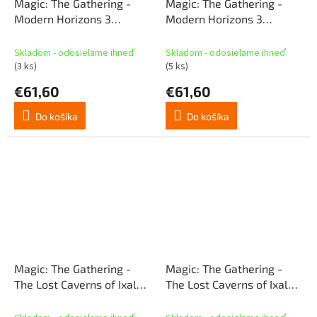
Magic: The Gathering -
Magic: The Gathering -
Modern Horizons 3
Modern Horizons 3
Commander Deck -
Commander Deck -
Graveyard Overdrive (SK)
Creative Energy
Skladom - odosielame ihneď
Skladom - odosielame ihneď
(3 ks)
(5 ks)
€61,60
€61,60
Do košíka
Do košíka
Magic: The Gathering -
Magic: The Gathering -
The Lost Caverns of Ixalan
The Lost Caverns of Ixalan
Commander Deck - Veloci-
Commander Deck - Blood
Ramp-Tor (SK)
Rites (SK)