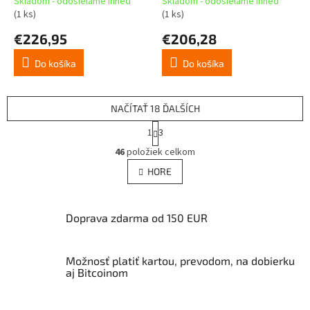
Skladom - odosielame ihneď
Skladom - odosielame ihneď
(1 ks)
(1 ks)
€226,95
€206,28
Do košíka
Do košíka
NAČÍTAŤ 18 ĎALŠÍCH
S
1
3
t
O
r
46
položiek celkom
v
á
l
HORE
n
á
k
d
o
v
a
Doprava zdarma od 150 EUR
a
c
n
i
i
e
e
Možnosť platiť kartou, prevodom, na dobierku
p
aj Bitcoinom
r
v
k