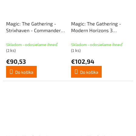
Magic: The Gathering -
Magic: The Gathering -
Strixhaven - Commander
Modern Horizons 3
Deck - Lorehold Legacies
Commander Deck - Tricky
(SK)
Terrain (SK)
Skladom - odosielame ihneď
Skladom - odosielame ihneď
(2 ks)
(1 ks)
€90,53
€102,94
Do košíka
Do košíka