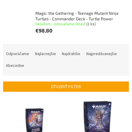
Magic: the Gathering - Teenage Mutant Ninja
Turtles - Commander Deck - Turtle Power
Skladom - odosielame ihneď
(1 ks)
€98,80
R
a
Odporúčame
Najlacnejšie
Najdrahšie
Najpredávanejšie
d
e
Abecedne
n
i
e
OTVORIŤ FILTER
p
r
V
o
ý
d
p
u
i
k
s
t