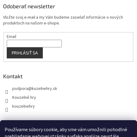
Odoberať newsletter
Vložte svoj e-mail a my Vám budeme zasielať informácie o nových
produktoch na našom e-shope.
Email
PRIHLÁSIŤ SA
Kontakt
podpora
@
kuzelnehry.sk
Kouzelné hry
kouzelnehry
Používame súbory cookie, aby sme vám umožnili pohodlné
KouzelneHry.cz
Gamebrand.sk
prehliadanie webovej stránky a vďaka analýze neustále