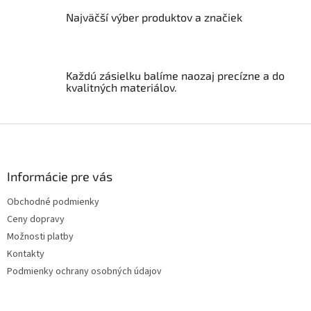
y
Najväčší výber produktov a značiek
v
ý
p
i
s
Každú zásielku balíme naozaj precízne a do
u
kvalitných materiálov.
Z
á
p
ä
Informácie pre vás
t
Obchodné podmienky
i
Ceny dopravy
e
Možnosti platby
Kontakty
Podmienky ochrany osobných údajov