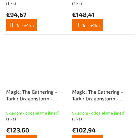
(1 ks)
(2 ks)
€94,67
€148,41
Do košíka
Do košíka
Magic: The Gathering -
Magic: The Gathering -
Tarkir Dragonstorm -
Tarkir Dragonstorm -
Commander Deck - Mardu
Commander Deck - Jeskai
Surge (SK)
Striker (SK)
Skladom - odosielame ihneď
Skladom - odosielame ihneď
(1 ks)
(3 ks)
€123,60
€102,94