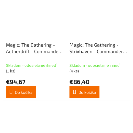
Magic: The Gathering -
Magic: The Gathering -
Aetherdrift - Commander
Strixhaven - Commander
Deck - Eternal Might (SK)
Deck - Prismari
Performance (SK)
Skladom - odosielame ihneď
Skladom - odosielame ihneď
(1 ks)
(4 ks)
€94,67
€86,40
Do košíka
Do košíka