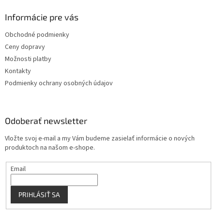
d
p
a
ä
Informácie pre vás
c
t
i
Obchodné podmienky
i
e
Ceny dopravy
p
e
r
Možnosti platby
v
Kontakty
k
Podmienky ochrany osobných údajov
y
v
ý
p
Odoberať newsletter
i
s
Vložte svoj e-mail a my Vám budeme zasielať informácie o nových
u
produktoch na našom e-shope.
Email
PRIHLÁSIŤ SA