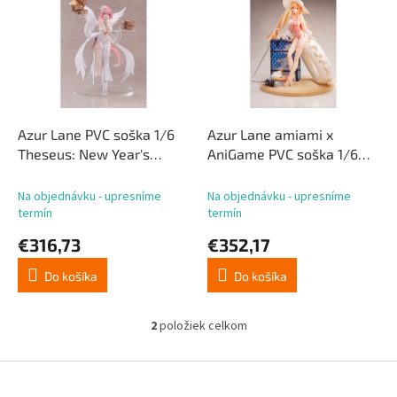
p
p
r
i
o
s
d
p
u
r
k
o
t
d
Azur Lane PVC soška 1/6
Azur Lane amiami x
o
u
Theseus: New Year's
AniGame PVC soška 1/6
v
k
White Plumage Ver. 27 cm
Richelieu Fleuron of the
t
Waves Ver. 31 cm
Na objednávku - upresníme
Na objednávku - upresníme
o
termín
termín
v
€316,73
€352,17
Do košíka
Do košíka
2
položiek celkom
O
v
l
Z
á
á