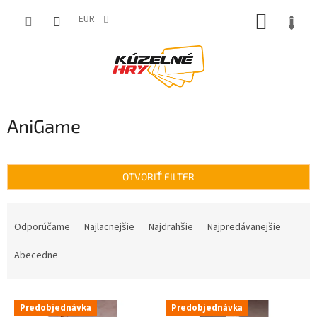
Prejsť
NÁKUP
na
EUR
obsah
KOŠÍK
AniGame
OTVORIŤ FILTER
R
a
Odporúčame
Najlacnejšie
Najdrahšie
Najpredávanejšie
d
e
Abecedne
n
i
V
e
Predobjednávka
Predobjednávka
ý