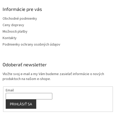
d
p
a
ä
Informácie pre vás
c
t
i
Obchodné podmienky
i
e
Ceny dopravy
p
e
r
Možnosti platby
v
Kontakty
k
Podmienky ochrany osobných údajov
y
v
ý
p
Odoberať newsletter
i
s
Vložte svoj e-mail a my Vám budeme zasielať informácie o nových
u
produktoch na našom e-shope.
Email
PRIHLÁSIŤ SA