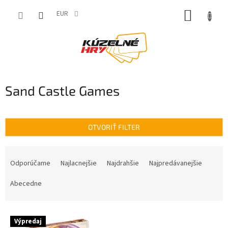
Prejsť
NÁKUP
na
EUR
obsah
KOŠÍK
Sand Castle Games
OTVORIŤ FILTER
R
a
Odporúčame
Najlacnejšie
Najdrahšie
Najpredávanejšie
d
e
Abecedne
n
i
V
e
Výpredaj
ý