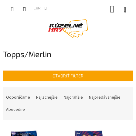
Prejsť
NÁKUP
na
EUR
obsah
KOŠÍK
Topps/Merlin
OTVORIŤ FILTER
R
a
Odporúčame
Najlacnejšie
Najdrahšie
Najpredávanejšie
d
e
Abecedne
n
i
V
e
ý