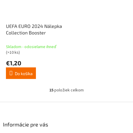
UEFA EURO 2024 Nálepka
Collection Booster
Skladom - odosielame ihneď
(>10 ks)
€1,20
Do košíka
15
položiek celkom
O
v
l
Z
á
á
d
p
a
ä
Informácie pre vás
c
t
i