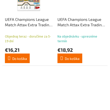
UEFA Champions League
UEFA Champions League
Match Attax Extra Trading
Match Attax Extra Trading
Cards 2025/26 Starter
Cards 2025/26 Mega
Pack
Multipack
Objednaj teraz - doručíme za 5-
Na objednávku - upresníme
19 dní
termín
€16,21
€18,92
Do košíka
Do košíka