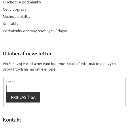
Obchodné podmienky
i
e
Ceny dopravy
p
e
r
Možnosti platby
v
Kontakty
k
Podmienky ochrany osobných údajov
y
v
ý
p
Odoberať newsletter
i
s
Vložte svoj e-mail a my Vám budeme zasielať informácie o nových
u
produktoch na našom e-shope.
Email
PRIHLÁSIŤ SA
Kontakt