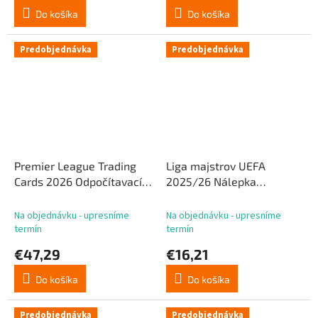
Do košíka
Do košíka
Predobjednávka
Predobjednávka
Premier League Trading
Liga majstrov UEFA
Cards 2026 Odpočítavací
2025/26 Nálepka
kalendár
Collection Mega Eco Pack
Na objednávku - upresníme
Na objednávku - upresníme
termín
termín
€47,29
€16,21
Do košíka
Do košíka
Predobjednávka
Predobjednávka