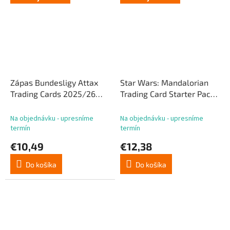
Zápas Bundesligy Attax
Star Wars: Mandalorian
Trading Cards 2025/26
Trading Card Starter Pack
Eco Pack
*anglická verzia*
Na objednávku - upresníme
Na objednávku - upresníme
termín
termín
€10,49
€12,38
Do košíka
Do košíka