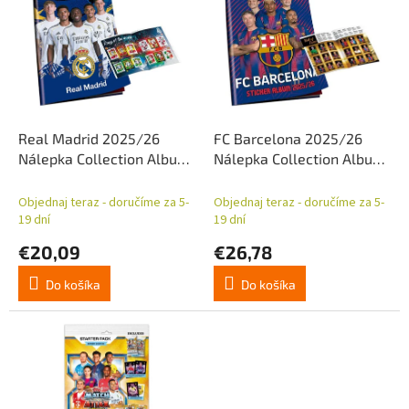
p
p
r
i
o
s
d
p
u
r
k
o
t
d
Real Madrid 2025/26
FC Barcelona 2025/26
o
u
Nálepka Collection Album
Nálepka Collection Album
v
k
Set
Set
t
Objednaj teraz - doručíme za 5-
Objednaj teraz - doručíme za 5-
o
19 dní
19 dní
v
€20,09
€26,78
Do košíka
Do košíka