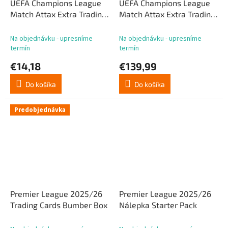
UEFA Champions League
UEFA Champions League
Match Attax Extra Trading
Match Attax Extra Trading
Cards 2025/26 Eco Pack
Cards 2025/26 Booster
Display (32)
Na objednávku - upresníme
Na objednávku - upresníme
termín
termín
€14,18
€139,99
Do košíka
Do košíka
Predobjednávka
Premier League 2025/26
Premier League 2025/26
Trading Cards Bumber Box
Nálepka Starter Pack