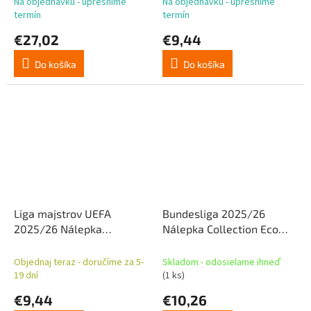
Na objednávku - upresníme
Na objednávku - upresníme
termín
termín
€27,02
€9,44
Do košíka
Do košíka
Liga majstrov UEFA
Bundesliga 2025/26
2025/26 Nálepka
Nálepka Collection Eco
Collection Starter Pack
Pack
Objednaj teraz - doručíme za 5-
Skladom - odosielame ihneď
19 dní
(1 ks)
€9,44
€10,26