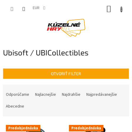
Prejsť
NÁKUP
na
EUR
obsah
KOŠÍK
Ubisoft / UBICollectibles
OTVORIŤ FILTER
R
a
Odporúčame
Najlacnejšie
Najdrahšie
Najpredávanejšie
d
e
Abecedne
n
i
V
e
Predobjednávka
Predobjednávka
ý