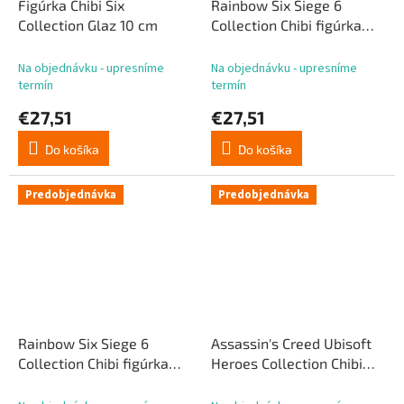
Figúrka Chibi Six
Rainbow Six Siege 6
Collection Glaz 10 cm
Collection Chibi figúrka
série 5 Alibi 10 cm
Na objednávku - upresníme
Na objednávku - upresníme
termín
termín
€27,51
€27,51
Do košíka
Do košíka
Predobjednávka
Predobjednávka
Rainbow Six Siege 6
Assassin's Creed Ubisoft
Collection Chibi figúrka
Heroes Collection Chibi
série 5 Doc 10 cm
figúrka Shao Jun 10 cm