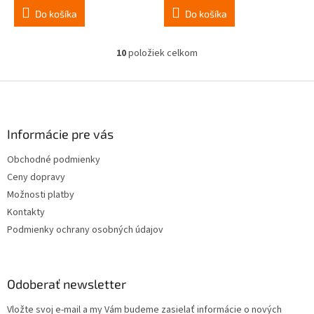
Do košíka
Do košíka
10
položiek celkom
O
v
l
Z
á
á
d
p
a
ä
Informácie pre vás
c
t
i
Obchodné podmienky
i
e
Ceny dopravy
p
e
r
Možnosti platby
v
Kontakty
k
Podmienky ochrany osobných údajov
y
v
ý
p
Odoberať newsletter
i
s
Vložte svoj e-mail a my Vám budeme zasielať informácie o nových
u