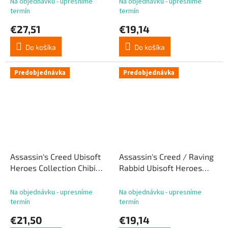
Na objednávku - upresníme
Na objednávku - upresníme
termín
termín
€27,51
€19,14
Do košíka
Do košíka
Predobjednávka
Predobjednávka
Assassin's Creed Ubisoft
Assassin's Creed / Raving
Heroes Collection Chibi
Rabbid Ubisoft Heroes
figúrka Ezio 10 cm
Collection Chibi figúrka
Rabbida Ezia 10 cm
Na objednávku - upresníme
Na objednávku - upresníme
termín
termín
€21,50
€19,14