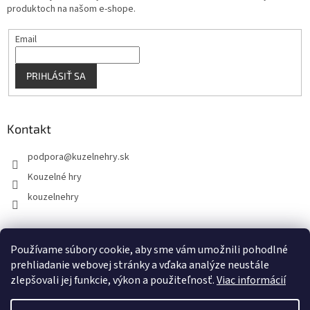
produktoch na našom e-shope.
Email
PRIHLÁSIŤ SA
Kontakt
podpora
@
kuzelnehry.sk
Kouzelné hry
kouzelnehry
Používame súbory cookie, aby sme vám umožnili pohodlné
KouzelneHry.cz
Gamebrand.sk
prehliadanie webovej stránky a vďaka analýze neustále
zlepšovali jej funkcie, výkon a použiteľnosť.
Viac informácií