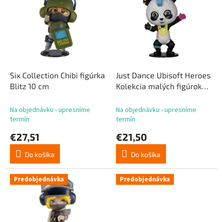
p
p
r
i
o
s
d
p
u
r
k
o
t
d
Six Collection Chibi figúrka
Just Dance Ubisoft Heroes
o
u
Blitz 10 cm
Kolekcia malých figúrok
v
k
Pandy 10 cm
t
Na objednávku - upresníme
Na objednávku - upresníme
o
termín
termín
v
€27,51
€21,50
Do košíka
Do košíka
Predobjednávka
Predobjednávka