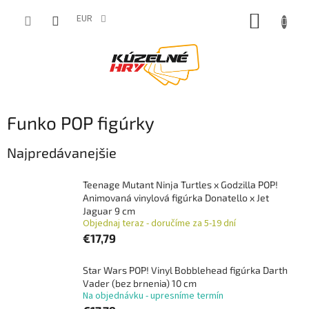
Prejsť
NÁKUP
na
EUR
obsah
KOŠÍK
Funko POP figúrky
Najpredávanejšie
Teenage Mutant Ninja Turtles x Godzilla POP!
Animovaná vinylová figúrka Donatello x Jet
Jaguar 9 cm
Objednaj teraz - doručíme za 5-19 dní
€17,79
Star Wars POP! Vinyl Bobblehead figúrka Darth
Vader (bez brnenia) 10 cm
Na objednávku - upresníme termín