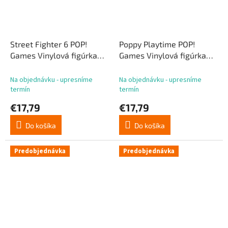
Street Fighter 6 POP!
Poppy Playtime POP!
Games Vinylová figúrka
Games Vinylová figúrka
Cammy 9 cm
Poppy 9 cm
Na objednávku - upresníme
Na objednávku - upresníme
termín
termín
€17,79
€17,79
Do košíka
Do košíka
Predobjednávka
Predobjednávka