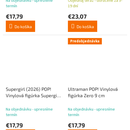
Na objednávku - upresníme
Objednaj teraz - doručíme za 5-
termín
19 dní
€17,79
€23,07
Do košíka
Do košíka
Predobjednávka
Supergirl (2026) POP!
Ultraman POP! Vinylová
Vinylová figúrka Supergirl
figúrka Zero 9 cm
9 cm
Na objednávku - upresníme
Na objednávku - upresníme
termín
termín
€17,79
€17,79