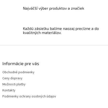
y
Najväčší výber produktov a značiek
v
ý
p
i
s
Každú zásielku balíme naozaj precízne a do
u
kvalitných materiálov.
Z
á
p
ä
Informácie pre vás
t
Obchodné podmienky
i
Ceny dopravy
e
Možnosti platby
Kontakty
Podmienky ochrany osobných údajov