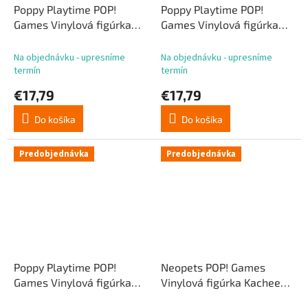
Poppy Playtime POP!
Poppy Playtime POP!
Games Vinylová figúrka
Games Vinylová figúrka
Mommy Long Legs 9 cm
Huggy Wuggy 9 cm
Na objednávku - upresníme
Na objednávku - upresníme
termín
termín
€17,79
€17,79
Do košíka
Do košíka
Predobjednávka
Predobjednávka
Poppy Playtime POP!
Neopets POP! Games
Games Vinylová figúrka
Vinylová figúrka Kacheek
Catnap 9 cm
9 cm