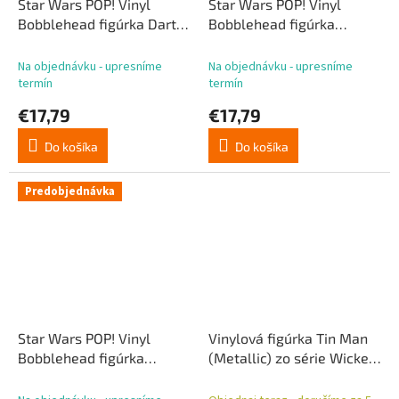
Star Wars POP! Vinyl
Star Wars POP! Vinyl
Bobblehead figúrka Darth
Bobblehead figúrka
Vader (v brnení) 11 cm
Anakin Skywalker (generál
Jedi) 11 cm
Na objednávku - upresníme
Na objednávku - upresníme
termín
termín
€17,79
€17,79
Do košíka
Do košíka
Predobjednávka
Star Wars POP! Vinyl
Vinylová figúrka Tin Man
Bobblehead figúrka
(Metallic) zo série Wicked
Anakin Skywalker
POP! Movies *Exclusive
(Padawan) 11 cm
Edition* 9 cm