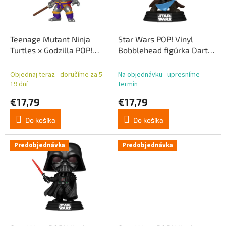
t
p
o
r
v
o
d
Teenage Mutant Ninja
Star Wars POP! Vinyl
u
Turtles x Godzilla POP!
Bobblehead figúrka Darth
k
Animovaná vinylová
Vader (bez brnenia) 10 cm
t
figúrka Donatello x Jet
Objednaj teraz - doručíme za 5-
Na objednávku - upresníme
o
Jaguar 9 cm
19 dní
termín
v
€17,79
€17,79
Do košíka
Do košíka
Predobjednávka
Predobjednávka