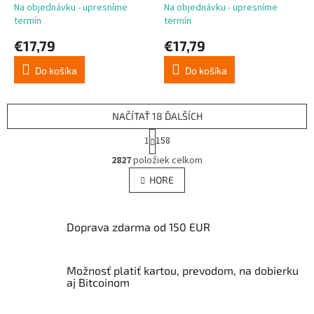
Na objednávku - upresníme
Na objednávku - upresníme
termín
termín
€17,79
€17,79
Do košíka
Do košíka
NAČÍTAŤ 18 ĎALŠÍCH
S
1
158
t
O
r
2827
položiek celkom
v
á
l
HORE
n
á
k
d
o
v
a
Doprava zdarma od 150 EUR
a
c
n
i
i
e
e
Možnosť platiť kartou, prevodom, na dobierku
p
aj Bitcoinom
r
v
k