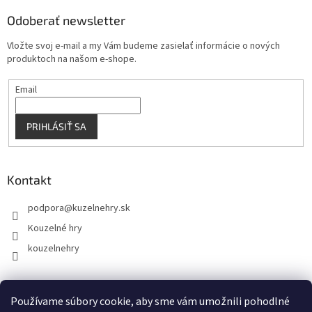
Odoberať newsletter
Vložte svoj e-mail a my Vám budeme zasielať informácie o nových
produktoch na našom e-shope.
Email
PRIHLÁSIŤ SA
Kontakt
podpora
@
kuzelnehry.sk
Kouzelné hry
kouzelnehry
Používame súbory cookie, aby sme vám umožnili pohodlné
KouzelneHry.cz
Gamebrand.sk