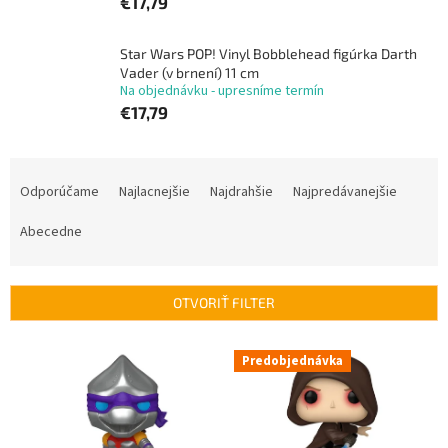
€17,79
Star Wars POP! Vinyl Bobblehead figúrka Darth
Vader (v brnení) 11 cm
Na objednávku - upresníme termín
€17,79
R
a
Odporúčame
Najlacnejšie
Najdrahšie
Najpredávanejšie
d
e
Abecedne
n
i
e
OTVORIŤ FILTER
p
r
V
Predobjednávka
o
ý
d
p
u
i
k
s