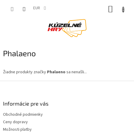
Prejsť
NÁKUP
na
EUR
obsah
KOŠÍK
Phalaeno
Žiadne produkty značky
Phalaeno
sa nenašli...
Z
á
p
ä
Informácie pre vás
t
Obchodné podmienky
i
Ceny dopravy
e
Možnosti platby