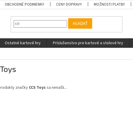
OBCHODNÉ PODMIENKY
CENY DOPRAVY
MOŽNOSTI PLATBY
HĽADAŤ
Ostatné kartové hry
Príslušenstvo pre kartové a stolové hry
 Toys
produkty značky
CCS Toys
sa nenašli...