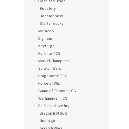
Flesh and Blood
Boostery
Booster boxy
Starter decky
MetaZoo
Digimon
Keyforge
Fortnite TCG
Marvel Champions
Scratch Wars
Dragoborne TCG
Force of Will
Game of Thrones LCG
Warhammer TCG
Ďalšie kartové hry
Dragon Ball SCG
Nostalgix
Scratch Wars