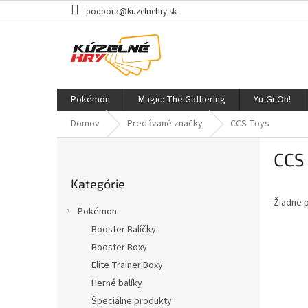
Prejsť
podpora@kuzelnehry.sk
na
obsah
Pokémon
Magic: The Gathering
Yu-Gi-Oh!
Domov
Predávané značky
CCS Toys
B
CCS
o
Preskočiť
č
Kategórie
kategórie
n
Žiadne 
ý
Pokémon
p
Booster Balíčky
a
Booster Boxy
n
e
Elite Trainer Boxy
l
Herné balíky
Špeciálne produkty