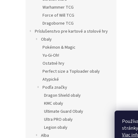
Warhammer TCG
Force of Will TCG
Dragoborne TCG
Príslušenstvo pre kartové a stolové hry
Obaly
Pokémon & Magic
Yu-Gi-Oh!
Ostatné hry
Perfect size a Toploader obaly
Atypické
Podľa značky
Dragon Shield obaly
KMC obaly
Ultimate Guard Obaly
Ultra PRO obaly
Používa
Legion obaly
stránky
Viac in
Alba