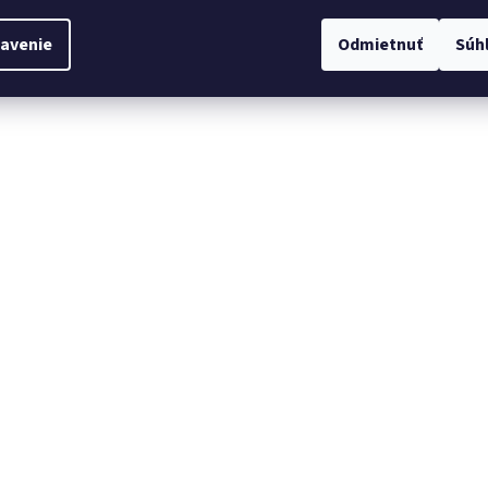
avenie
Odmietnuť
Súh