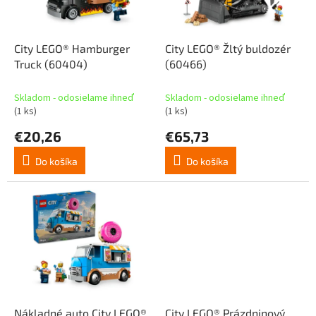
p
o
r
v
o
d
City LEGO® Hamburger
City LEGO® Žltý buldozér
u
Truck (60404)
(60466)
k
t
Skladom - odosielame ihneď
Skladom - odosielame ihneď
o
(1 ks)
(1 ks)
v
€20,26
€65,73
Do košíka
Do košíka
Nákladné auto City LEGO®
City LEGO® Prázdninový