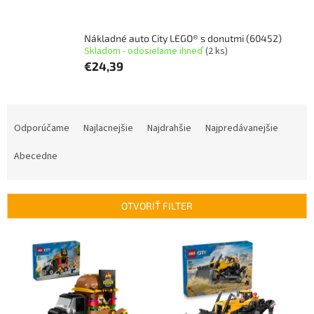
Nákladné auto City LEGO® s donutmi (60452)
Skladom - odosielame ihneď
(2 ks)
€24,39
R
a
Odporúčame
Najlacnejšie
Najdrahšie
Najpredávanejšie
d
e
Abecedne
n
i
e
OTVORIŤ FILTER
p
r
V
o
ý
d
p
u
i
k
s
t