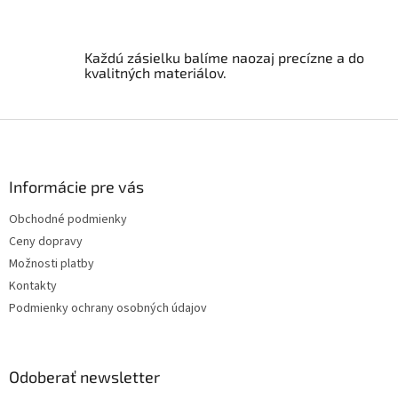
k
y
v
ý
Každú zásielku balíme naozaj precízne a do
p
kvalitných materiálov.
i
s
u
Z
á
p
ä
Informácie pre vás
t
Obchodné podmienky
i
Ceny dopravy
e
Možnosti platby
Kontakty
Podmienky ochrany osobných údajov
Odoberať newsletter