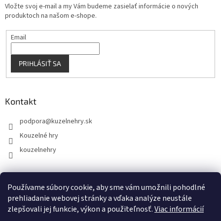
Vložte svoj e-mail a my Vám budeme zasielať informácie o nových
produktoch na našom e-shope.
Email
PRIHLÁSIŤ SA
Kontakt
podpora
@
kuzelnehry.sk
Kouzelné hry
kouzelnehry
Používame súbory cookie, aby sme vám umožnili pohodlné
KouzelneHry.cz
Gamebrand.sk
prehliadanie webovej stránky a vďaka analýze neustále
zlepšovali jej funkcie, výkon a použiteľnosť.
Viac informácií