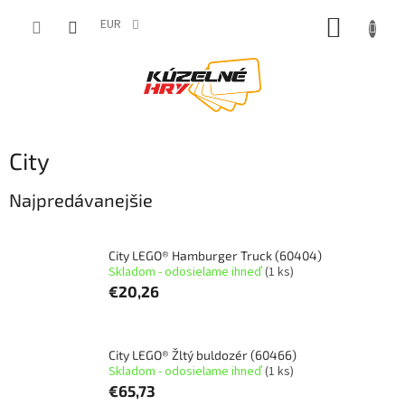
Prejsť
NÁKUP
na
EUR
obsah
KOŠÍK
City
Najpredávanejšie
City LEGO® Hamburger Truck (60404)
Skladom - odosielame ihneď
(1 ks)
€20,26
City LEGO® Žltý buldozér (60466)
Skladom - odosielame ihneď
(1 ks)
€65,73