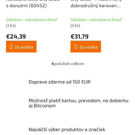
s donutmi (60452)
dobrodružný karavan
(60454)
Skladom - odosielame ihneď
Skladom - odosielame ihneď
(2 ks)
(2 ks)
€24,39
€31,79
Do košíka
Do košíka
4
položiek celkom
O
v
l
Doprava zdarma od 150 EUR
á
d
a
Možnosť platiť kartou, prevodom, na dobierku
c
aj Bitcoinom
i
e
p
r
v
Najväčší výber produktov a značiek