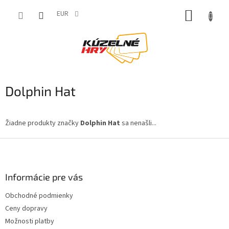
Prejsť
NÁKUP
na
EUR
obsah
KOŠÍK
Dolphin Hat
Žiadne produkty značky
Dolphin Hat
sa nenašli...
Z
á
p
ä
Informácie pre vás
t
Obchodné podmienky
i
Ceny dopravy
e
Možnosti platby