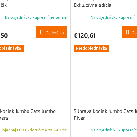
čik
Exkluzívna edícia
Na objednávku - upresníme termín
Na objednávku - upresní
Do košíka
Do
,50
€120,61
objednávka
Predobjednávka
kociek Jumbo Cats Jumbo
Súprava kociek Jumbo Cats 
kers
River
Objednaj teraz - doručíme za 5-19 dní
Na objednávku - upresní