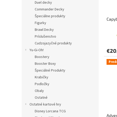
Duel decky
Commander Decky
Špeciálne produkty
Capyb
Figurky
Brawl Decky
Príslušenstvo
Cudzojazyčné produkty
Yu-Gi-Oh!
€20
Boostery
Pred
Booster Boxy
Špeciálné Produkty
Krabičky
Podložky
Obaly
Ostatné
Ostatné kartové hry
Disney Lorcana TCG
Adven