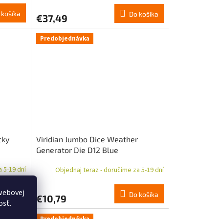
 košíka
Do košíka
€37,49
Predobjednávka
cky
Viridian Jumbo Dice Weather
Generator Die D12 Blue
 5-19 dní
Objednaj teraz - doručíme za 5-19 dní
webovej
 košíka
Do košíka
€10,79
osť.