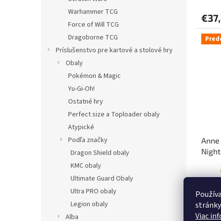
Warhammer TCG
€37
Force of Will TCG
Dragoborne TCG
Pred
Príslušenstvo pre kartové a stolové hry
Obaly
Pokémon & Magic
Yu-Gi-Oh!
Ostatné hry
Perfect size a Toploader obaly
Atypické
Podľa značky
Anne 
Night
Dragon Shield obaly
KMC obaly
Ultimate Guard Obaly
Ultra PRO obaly
Používa
€42
Legion obaly
stránky
Viac in
Alba