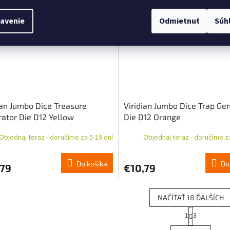
objednávka
Predobjednávka
avenie
Odmietnuť
Súh
ian Jumbo Dice Treasure
Viridian Jumbo Dice Trap Ge
ator Die D12 Yellow
Die D12 Orange
Objednaj teraz - doručíme za 5-19 dní
Objednaj teraz - doručíme za
Do košíka
Do
,79
€10,79
NAČÍTAŤ 18 ĎALŠÍCH
S
1
3
O
t
r
v