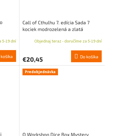
lo
Call of Cthulhu 7. edícia Sada 7
kociek modrozelená a zlatá
 5-19 dní
Objednaj teraz - doručíme za 5-19 dní
 košíka
Do košíka
€20,45
Predobjednávka
i
Q Workshop Dice Box Mystery