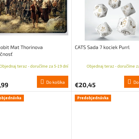
obit Mat Thorinova
CATS Sada 7 kociek Purrl
čnosť
Objednaj teraz - doručíme za 5-19 dní
Objednaj teraz - doručíme za
Do košíka
Do
,99
€20,45
objednávka
Predobjednávka