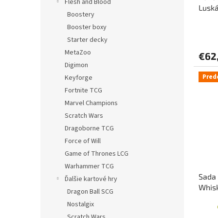
Flesh and Blood
Luská
Boostery
Booster boxy
Starter decky
MetaZoo
€62
Digimon
Pred
Keyforge
Fortnite TCG
Marvel Champions
Scratch Wars
Dragoborne TCG
Force of Will
Game of Thrones LCG
Warhammer TCG
Sada 
Ďalšie kartové hry
Whis
Dragon Ball SCG
Nostalgix
Scratch Wars