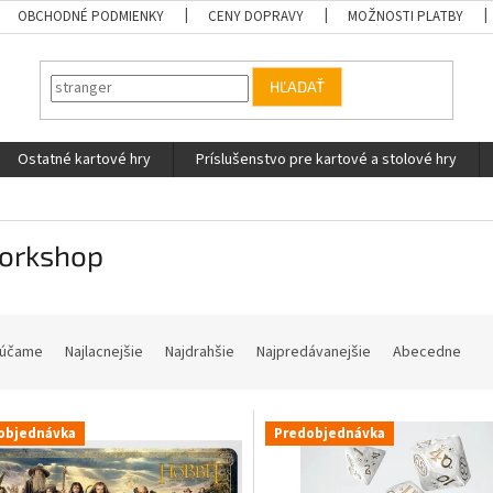
OBCHODNÉ PODMIENKY
CENY DOPRAVY
MOŽNOSTI PLATBY
HĽADAŤ
Ostatné kartové hry
Príslušenstvo pre kartové a stolové hry
orkshop
účame
Najlacnejšie
Najdrahšie
Najpredávanejšie
Abecedne
objednávka
Predobjednávka