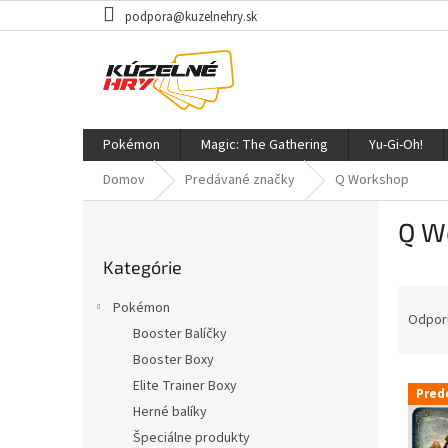
Prejsť
podpora@kuzelnehry.sk
na
obsah
Pokémon
Magic: The Gathering
Yu-Gi-Oh!
Domov
Predávané značky
Q Workshop
B
Q W
o
Preskočiť
č
Kategórie
kategórie
n
R
ý
Pokémon
a
p
Odpor
Booster Balíčky
d
a
Booster Boxy
e
n
V
n
e
Elite Trainer Boxy
Pred
ý
i
l
Herné balíky
p
e
Špeciálne produkty