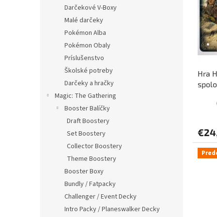
i
p
Darčekové V-Boxy
s
r
Malé darčeky
p
o
r
d
Pokémon Alba
o
u
Pokémon Obaly
d
k
Príslušenstvo
u
t
Školské potreby
Hra H
k
o
Darčeky a hračky
spolo
t
v
o
Magic: The Gathering
v
Booster Balíčky
Draft Boostery
€24
Set Boostery
Collector Boostery
Pred
Theme Boostery
Booster Boxy
Bundly / Fatpacky
Challenger / Event Decky
Intro Packy / Planeswalker Decky