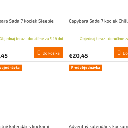
ara Sada 7 kociek Sleepie
Capybara Sada 7 kociek Chil
Objednaj teraz - doručíme za 5-19 dní
Objednaj teraz - doručíme za
Do košíka
Do
,45
€20,45
objednávka
Predobjednávka
tný kalendár s kockami
Adventný kalendár s kockam