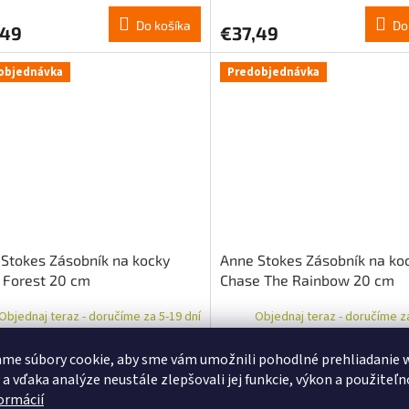
Do košíka
Do
,49
€37,49
objednávka
Predobjednávka
Stokes Zásobník na kocky
Anne Stokes Zásobník na ko
 Forest 20 cm
Chase The Rainbow 20 cm
Objednaj teraz - doručíme za 5-19 dní
Objednaj teraz - doručíme za
me súbory cookie, aby sme vám umožnili pohodlné prehliadanie 
Do košíka
Do
,61
€42,61
 a vďaka analýze neustále zlepšovali jej funkcie, výkon a použiteľn
formácií