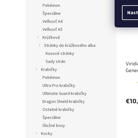
Pred
Pokémon
Nast
Špeciálne
Veľkosť A4
Veľkosť A5
Krúžkové
Stránky do krúžkového alba
Kusové stránky
Sady strán
Virid
Krabičky
Gener
Pokémon
Ultra Pro krabičky
Ultimate Guard krabičky
€10
Dragon Shield krabičky
Ostatné krabičky
Špeciálne
Úložné boxy
Kocky