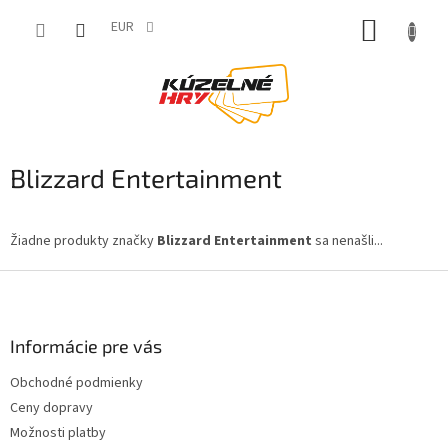
Prejsť
NÁKUP
na
EUR
obsah
KOŠÍK
Blizzard Entertainment
Žiadne produkty značky
Blizzard Entertainment
sa nenašli...
Z
á
p
ä
Informácie pre vás
t
Obchodné podmienky
i
Ceny dopravy
e
Možnosti platby