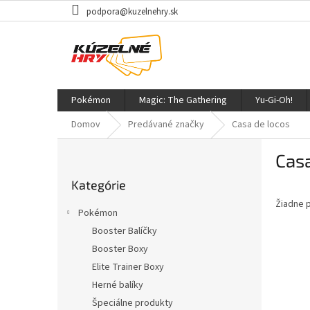
Prejsť
podpora@kuzelnehry.sk
na
obsah
Pokémon
Magic: The Gathering
Yu-Gi-Oh!
Domov
Predávané značky
Casa de locos
B
Casa
o
Preskočiť
č
Kategórie
kategórie
n
Žiadne 
ý
Pokémon
p
Booster Balíčky
a
Booster Boxy
n
e
Elite Trainer Boxy
l
Herné balíky
Špeciálne produkty