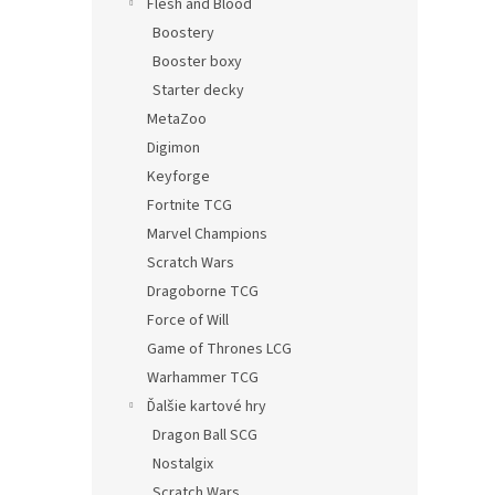
Flesh and Blood
Boostery
Booster boxy
Starter decky
MetaZoo
Digimon
Keyforge
Fortnite TCG
Marvel Champions
Scratch Wars
Dragoborne TCG
Force of Will
Game of Thrones LCG
Warhammer TCG
Ďalšie kartové hry
Dragon Ball SCG
Nostalgix
Scratch Wars