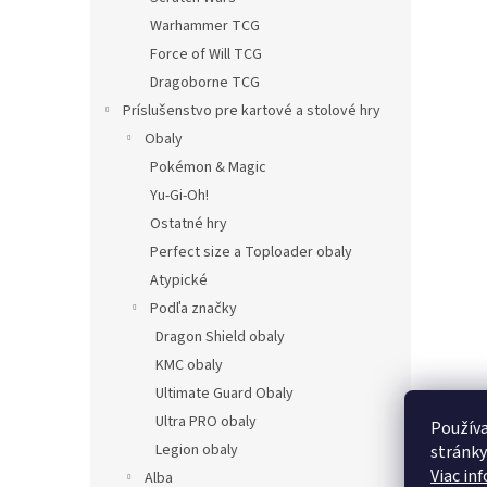
Warhammer TCG
Force of Will TCG
Dragoborne TCG
Príslušenstvo pre kartové a stolové hry
Obaly
Pokémon & Magic
Yu-Gi-Oh!
Ostatné hry
Perfect size a Toploader obaly
Atypické
Podľa značky
Dragon Shield obaly
KMC obaly
Ultimate Guard Obaly
Ultra PRO obaly
Používa
Legion obaly
stránky
Viac in
Alba