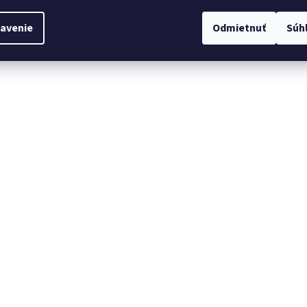
avenie
Odmietnuť
Súh