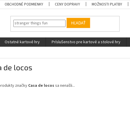
OBCHODNÉ PODMIENKY
CENY DOPRAVY
MOŽNOSTI PLATBY
HĽADAŤ
Ostatné kartové hry
Príslušenstvo pre kartové a stolové hry
 de locos
produkty značky
Casa de locos
sa nenašli...