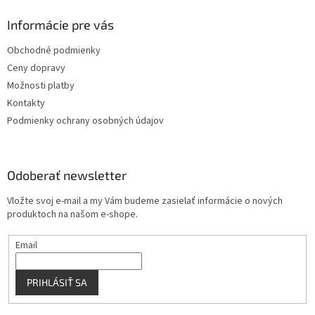
d
p
a
ä
Informácie pre vás
c
t
i
Obchodné podmienky
i
e
Ceny dopravy
p
e
r
Možnosti platby
v
Kontakty
k
Podmienky ochrany osobných údajov
y
v
ý
p
Odoberať newsletter
i
s
Vložte svoj e-mail a my Vám budeme zasielať informácie o nových
u
produktoch na našom e-shope.
Email
PRIHLÁSIŤ SA