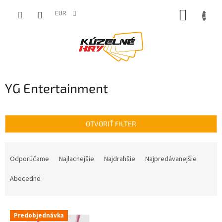
Prejsť
NÁKUP
na
EUR
obsah
KOŠÍK
YG Entertainment
OTVORIŤ FILTER
R
a
Odporúčame
Najlacnejšie
Najdrahšie
Najpredávanejšie
d
e
Abecedne
n
i
V
e
Predobjednávka
ý