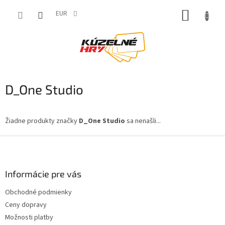
Prejsť
NÁKUP
na
EUR
obsah
KOŠÍK
D_One Studio
Žiadne produkty značky
D_One Studio
sa nenašli...
Z
á
p
ä
Informácie pre vás
t
Obchodné podmienky
i
Ceny dopravy
e
Možnosti platby