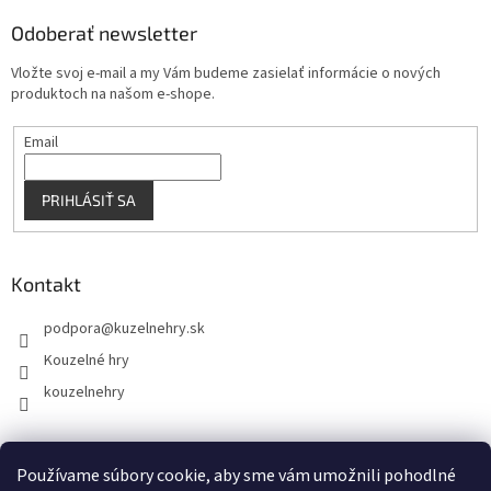
p
Odoberať newsletter
i
s
Vložte svoj e-mail a my Vám budeme zasielať informácie o nových
u
produktoch na našom e-shope.
Email
PRIHLÁSIŤ SA
Kontakt
podpora
@
kuzelnehry.sk
Kouzelné hry
kouzelnehry
Používame súbory cookie, aby sme vám umožnili pohodlné
KouzelneHry.cz
Gamebrand.sk