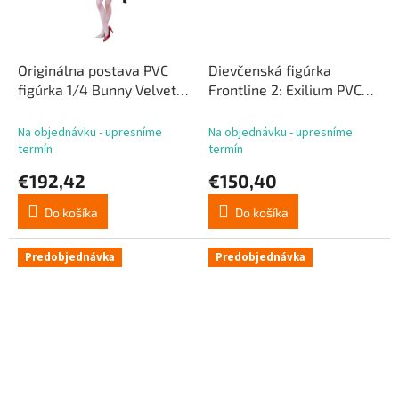
Originálna postava PVC
Dievčenská figúrka
figúrka 1/4 Bunny Velvet
Frontline 2: Exilium PVC
ilustrácia od FymriE
1/6 Suomi Fluffy
Deluxe Edition 48 cm
Korvatunturi ver. 27 cm
Na objednávku - upresníme
Na objednávku - upresníme
termín
termín
€192,42
€150,40
Do košíka
Do košíka
Predobjednávka
Predobjednávka