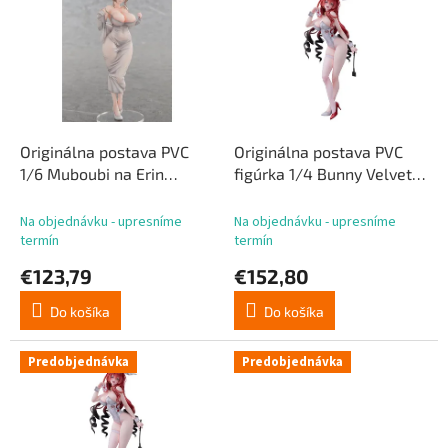
p
p
r
i
o
s
d
p
u
r
k
o
t
d
Originálna postava PVC
Originálna postava PVC
o
u
1/6 Muboubi na Erin
figúrka 1/4 Bunny Velvet s
v
k
ilustrácie Gwan-E 28 cm
ilustráciou od FymriE
t
Regular Edition 48 cm
Na objednávku - upresníme
Na objednávku - upresníme
o
termín
termín
v
€123,79
€152,80
Do košíka
Do košíka
Predobjednávka
Predobjednávka