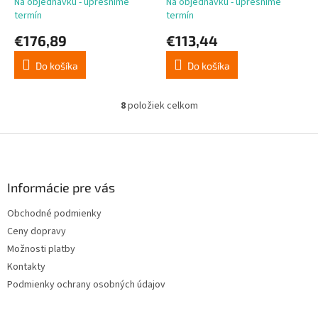
Na objednávku - upresníme
Na objednávku - upresníme
termín
termín
€176,89
€113,44
Do košíka
Do košíka
8
položiek celkom
O
v
l
Z
á
á
d
p
a
ä
Informácie pre vás
c
t
i
Obchodné podmienky
i
e
Ceny dopravy
p
e
r
Možnosti platby
v
Kontakty
k
Podmienky ochrany osobných údajov
y
v
ý