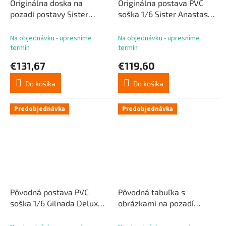
Originálna doska na
Originálna postava PVC
pozadí postavy Sister
soška 1/6 Sister Anastasia
Anastasia 48 cm
Ilustrovaná Ohisashiburi
Normal Edition 28 cm
Na objednávku - upresníme
Na objednávku - upresníme
termín
termín
€131,67
€119,60
Do košíka
Do košíka
Predobjednávka
Predobjednávka
Pôvodná postava PVC
Pôvodná tabuľka s
soška 1/6 Gilnada Deluxe
obrázkami na pozadí
Edition 29 cm
Angel Sister Holy Wing 48
cm