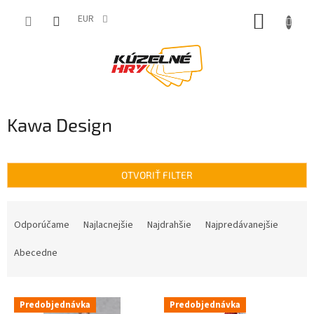
Prejsť
NÁKUP
na
EUR
obsah
KOŠÍK
Kawa Design
OTVORIŤ FILTER
R
a
Odporúčame
Najlacnejšie
Najdrahšie
Najpredávanejšie
d
e
Abecedne
n
i
V
e
Predobjednávka
Predobjednávka
ý