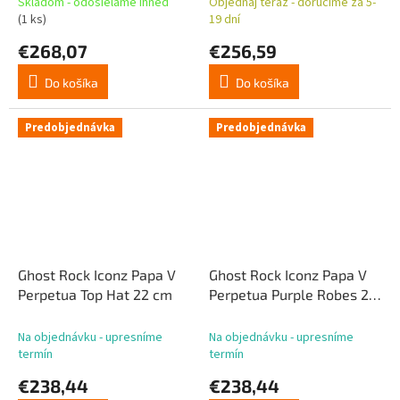
Skladom - odosielame ihneď
Objednaj teraz - doručíme za 5-
(1 ks)
19 dní
€268,07
€256,59
Do košíka
Do košíka
Predobjednávka
Predobjednávka
Ghost Rock Iconz Papa V
Ghost Rock Iconz Papa V
Perpetua Top Hat 22 cm
Perpetua Purple Robes 22
cm
Na objednávku - upresníme
Na objednávku - upresníme
termín
termín
€238,44
€238,44