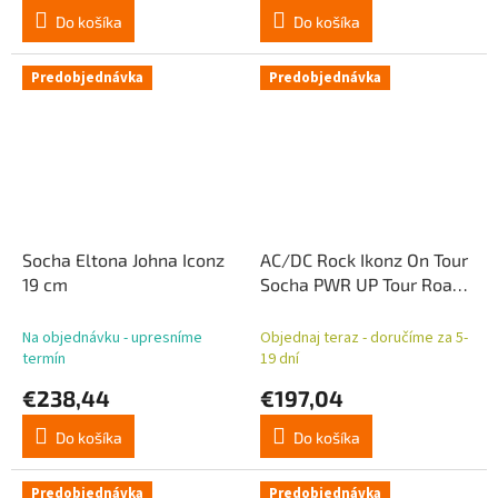
Do košíka
Do košíka
Predobjednávka
Predobjednávka
Socha Eltona Johna Iconz
AC/DC Rock Ikonz On Tour
19 cm
Socha PWR UP Tour Road
Case
Na objednávku - upresníme
Objednaj teraz - doručíme za 5-
termín
19 dní
€238,44
€197,04
Do košíka
Do košíka
Predobjednávka
Predobjednávka