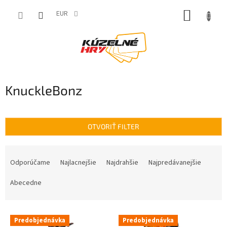
Prejsť
NÁKUP
na
EUR
obsah
KOŠÍK
KnuckleBonz
OTVORIŤ FILTER
R
a
Odporúčame
Najlacnejšie
Najdrahšie
Najpredávanejšie
d
e
Abecedne
n
i
V
e
Predobjednávka
Predobjednávka
ý