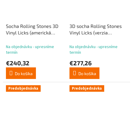
Socha Rolling Stones 3D
3D socha Rolling Stones
Vinyl Licks (americká
Vinyl Licks (verzia
verzia) 22 cm
Hackney Diamonds) 22 cm
Na objednávku - upresníme
Na objednávku - upresníme
termín
termín
€240,32
€277,26
Do košíka
Do košíka
Predobjednávka
Predobjednávka