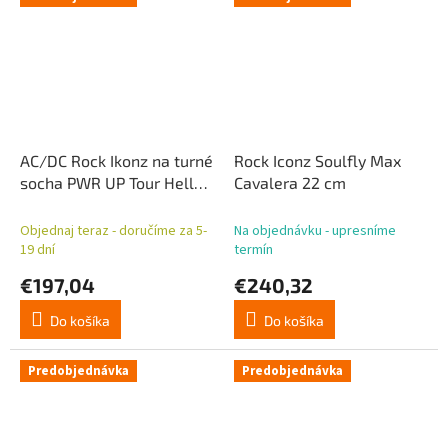
AC/DC Rock Ikonz na turné
Rock Iconz Soulfly Max
socha PWR UP Tour Hells
Cavalera 22 cm
Bell
Objednaj teraz - doručíme za 5-
Na objednávku - upresníme
19 dní
termín
€197,04
€240,32
Do košíka
Do košíka
Predobjednávka
Predobjednávka