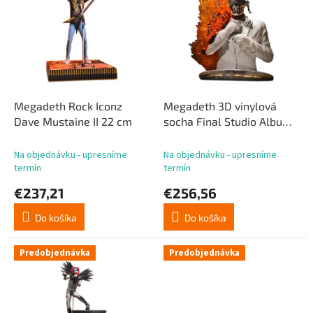
p
p
r
i
o
s
d
p
u
r
k
o
t
d
Megadeth Rock Iconz
Megadeth 3D vinylová
o
u
Dave Mustaine II 22 cm
socha Final Studio Album
v
k
15 cm
t
Na objednávku - upresníme
Na objednávku - upresníme
o
termín
termín
v
€237,21
€256,56
Do košíka
Do košíka
Predobjednávka
Predobjednávka