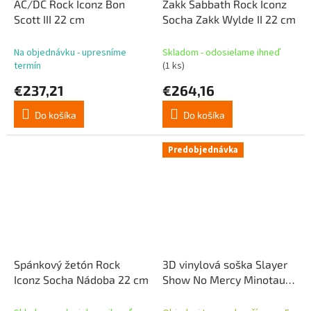
AC/DC Rock Iconz Bon
Zakk Sabbath Rock Iconz
Scott III 22 cm
Socha Zakk Wylde II 22 cm
Na objednávku - upresníme
Skladom - odosielame ihneď
termín
(1 ks)
€237,21
€264,16
Do košíka
Do košíka
Predobjednávka
Spánkový žetón Rock
3D vinylová soška Slayer
Iconz Socha Nádoba 22 cm
Show No Mercy Minotaur
22 cm