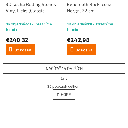
3D socha Rolling Stones
Behemoth Rock Iconz
Vinyl Licks (Classic
Nergal 22 cm
Version) 22 cm
Na objednávku - upresníme
Na objednávku - upresníme
termín
termín
€240,32
€242,98
Do košíka
Do košíka
NAČÍTAŤ 14 ĎALŠÍCH
S
1
2
t
O
r
32
položiek celkom
v
á
l
HORE
n
á
k
d
o
v
Z
a
a
c
á
n
i
p
i
e