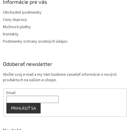
ä
Informácie pre vás
e
p
t
r
Obchodné podmienky
i
v
Ceny dopravy
e
k
y
Možnosti platby
v
Kontakty
ý
Podmienky ochrany osobných údajov
p
i
s
u
Odoberať newsletter
Vložte svoj e-mail a my Vám budeme zasielať informácie o nových
produktoch na našom e-shope.
Email
PRIHLÁSIŤ SA