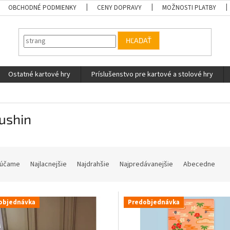
OBCHODNÉ PODMIENKY
CENY DOPRAVY
MOŽNOSTI PLATBY
HĽADAŤ
Ostatné kartové hry
Príslušenstvo pre kartové a stolové hry
ushin
účame
Najlacnejšie
Najdrahšie
Najpredávanejšie
Abecedne
objednávka
Predobjednávka