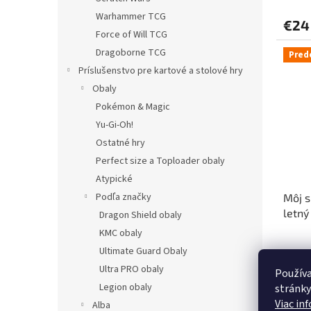
Warhammer TCG
€24
Force of Will TCG
Dragoborne TCG
Pred
Príslušenstvo pre kartové a stolové hry
Obaly
Pokémon & Magic
Yu-Gi-Oh!
Ostatné hry
Perfect size a Toploader obaly
Atypické
Podľa značky
Môj s
letný
Dragon Shield obaly
KMC obaly
Ultimate Guard Obaly
Ultra PRO obaly
Používa
€16
Legion obaly
stránky
Viac in
Alba