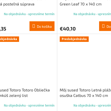
vá posteľná súprava
Green Leaf 70 x 140 cm
Na objednávku - upresníme termín
Na objednávku - upresní
Do košíka
Do
,35
€40,10
objednávka
Predobjednávka
used Totoro Totoro Obliečka
Môj sused Totoro Letná pláž
nkúš zelený list
osuška Catbus 70 x 140 cm
Na objednávku - upresníme termín
Na objednávku - upresní