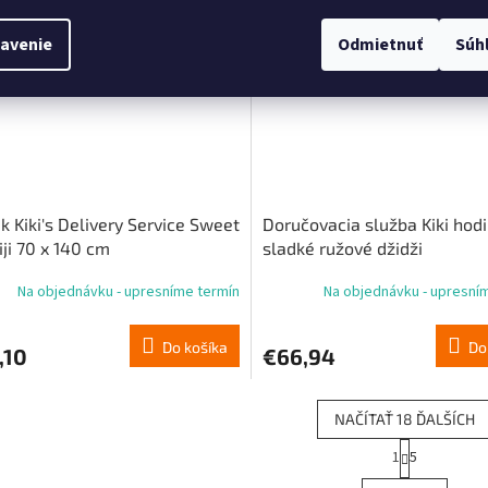
objednávka
Predobjednávka
avenie
Odmietnuť
Súh
k Kiki's Delivery Service Sweet
Doručovacia služba Kiki hodi
Jiji 70 x 140 cm
sladké ružové džidži
Na objednávku - upresníme termín
Na objednávku - upresní
Do košíka
Do
,10
€66,94
NAČÍTAŤ 18 ĎALŠÍCH
S
1
5
O
t
r
v