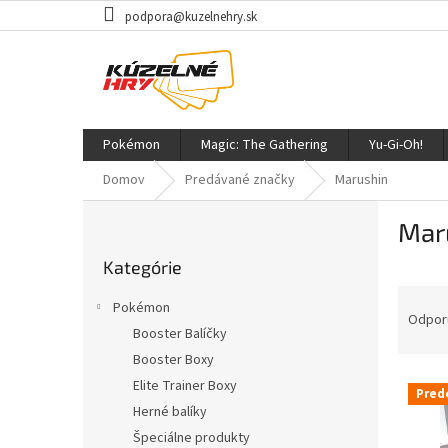
Prejsť
podpora@kuzelnehry.sk
na
obsah
Pokémon
Magic: The Gathering
Yu-Gi-Oh!
Domov
Predávané značky
Marushin
B
Mar
o
Preskočiť
č
Kategórie
kategórie
n
R
ý
Pokémon
a
p
Odpor
Booster Balíčky
d
a
Booster Boxy
e
n
V
n
e
Elite Trainer Boxy
Pred
ý
i
l
Herné balíky
p
e
Špeciálne produkty