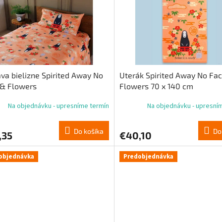
va bielizne Spirited Away No
Uterák Spirited Away No Fa
 & Flowers
Flowers 70 x 140 cm
Na objednávku - upresníme termín
Na objednávku - upresní
Do košíka
Do
,35
€40,10
objednávka
Predobjednávka