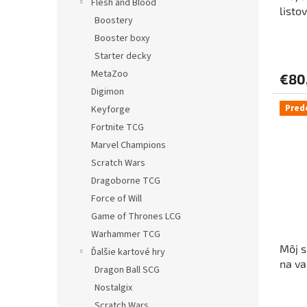
Flesh and Blood
listo
Boostery
Booster boxy
Starter decky
MetaZoo
€80
Digimon
Pred
Keyforge
Fortnite TCG
Marvel Champions
Scratch Wars
Dragoborne TCG
Force of Will
Game of Thrones LCG
Warhammer TCG
Môj s
Ďalšie kartové hry
na va
Dragon Ball SCG
Nostalgix
Scratch Wars