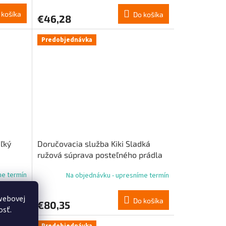
 košíka
Do košíka
€46,28
Predobjednávka
ľký
Doručovacia služba Kiki Sladká
ružová súprava posteľného prádla
Jiji
me termín
Na objednávku - upresníme termín
webovej
 košíka
Do košíka
€80,35
osť.