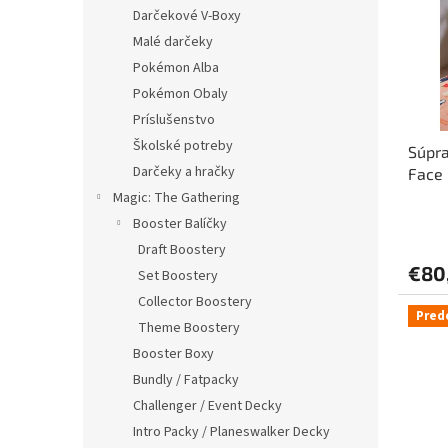
i
p
Darčekové V-Boxy
s
r
Malé darčeky
p
o
r
d
Pokémon Alba
o
u
Pokémon Obaly
d
k
Príslušenstvo
u
t
Školské potreby
Súpra
k
o
Darčeky a hračky
Face
t
v
o
Magic: The Gathering
v
Booster Balíčky
Draft Boostery
€80
Set Boostery
Collector Boostery
Pred
Theme Boostery
Booster Boxy
Bundly / Fatpacky
Challenger / Event Decky
Intro Packy / Planeswalker Decky