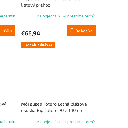
listový prehoz
me termín
Na objednávku - upresníme termín
 košíka
Do košíka
€66,94
Predobjednávka
ová
Môj sused Totoro Letná plážová
osuška Big Totoro 70 x 140 cm
me termín
Na objednávku - upresníme termín