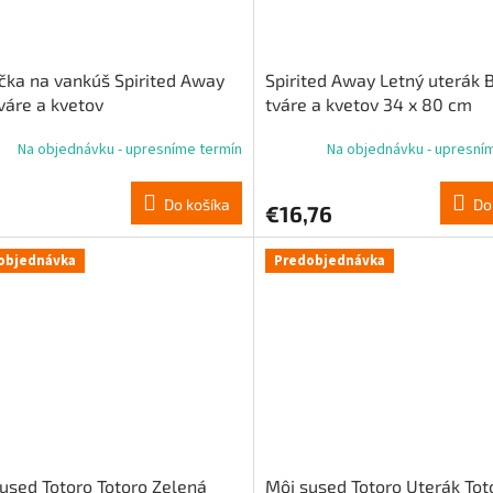
čka na vankúš Spirited Away
Spirited Away Letný uterák 
váre a kvetov
tváre a kvetov 34 x 80 cm
Na objednávku - upresníme termín
Na objednávku - upresní
Do košíka
Do
€16,76
objednávka
Predobjednávka
used Totoro Totoro Zelená
Môj sused Totoro Uterák Tot