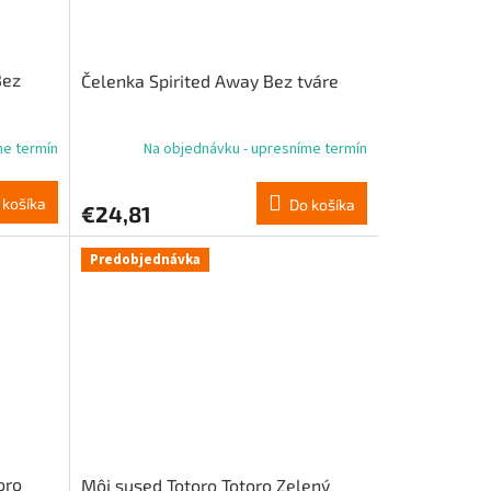
Bez
Čelenka Spirited Away Bez tváre
me termín
Na objednávku - upresníme termín
 košíka
Do košíka
€24,81
Predobjednávka
oro
Môj sused Totoro Totoro Zelený