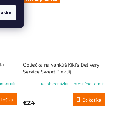
Predobjednávka
lasím
la
Obliečka na vankúš Kiki's Delivery
Service Sweet Pink Jiji
me termín
Na objednávku - upresníme termín
 košíka
Do košíka
€24