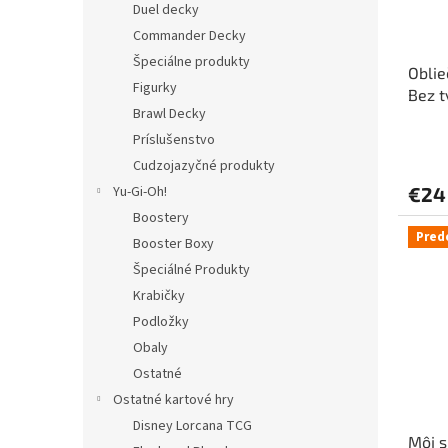
Duel decky
Commander Decky
Špeciálne produkty
Oblie
Figurky
Bez t
Brawl Decky
Príslušenstvo
Cudzojazyčné produkty
Yu-Gi-Oh!
€24
Boostery
Pred
Booster Boxy
Špeciálné Produkty
Krabičky
Podložky
Obaly
Ostatné
Ostatné kartové hry
Disney Lorcana TCG
Môj s