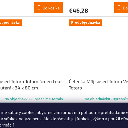
Do košíka
Do
€46,28
objednávka
Predobjednávka
used Totoro Totoro Green Leaf
Čelenka Môj sused Totoro Ve
 uterák 34 x 80 cm
Totoro
Na objednávku - upresníme termín
Na objednávku - upresní
me súbory cookie, aby sme vám umožnili pohodlné prehliadanie 
Do košíka
Do
,76
€24,81
 a vďaka analýze neustále zlepšovali jej funkcie, výkon a použiteľn
formácií