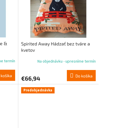
ce &
Spirited Away Hádzať bez tváre a
kvetov
me termín
Na objednávku - upresníme termín
 košíka
Do košíka
€66,94
Predobjednávka