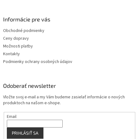
á
p
ä
Informácie pre vás
t
Obchodné podmienky
i
Ceny dopravy
e
Možnosti platby
Kontakty
Podmienky ochrany osobných údajov
Odoberať newsletter
Vložte svoj e-mail a my Vám budeme zasielať informácie o nových
produktoch na našom e-shope.
Email
PRIHLÁSIŤ SA