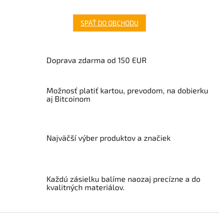
SPÄŤ DO OBCHODU
Doprava zdarma od 150 EUR
Možnosť platiť kartou, prevodom, na dobierku
aj Bitcoinom
Najväčší výber produktov a značiek
Každú zásielku balíme naozaj precízne a do
kvalitných materiálov.
Z