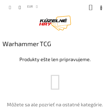
Prejsť
NÁKUP
na
EUR
obsah
KOŠÍK
Warhammer TCG
Produkty ešte len pripravujeme.
Môžete sa ale pozrieť na ostatné kategórie.