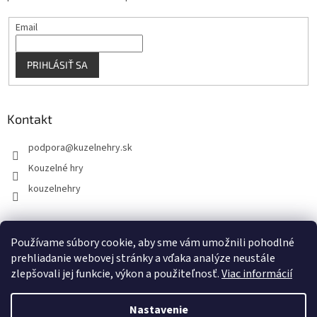
Email
PRIHLÁSIŤ SA
Kontakt
podpora
@
kuzelnehry.sk
Kouzelné hry
kouzelnehry
Používame súbory cookie, aby sme vám umožnili pohodlné
KouzelneHry.cz
Gamebrand.sk
prehliadanie webovej stránky a vďaka analýze neustále
zlepšovali jej funkcie, výkon a použiteľnosť.
Viac informácií
Nastavenie
Vytvoril Shoptet