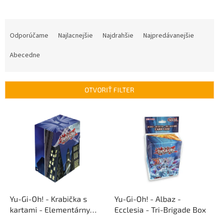
R
a
Odporúčame
Najlacnejšie
Najdrahšie
Najpredávanejšie
d
e
Abecedne
n
i
e
OTVORIŤ FILTER
p
r
V
o
ý
d
p
u
i
k
s
t
p
o
r
v
o
d
Yu-Gi-Oh! - Krabička s
Yu-Gi-Oh! - Albaz -
u
kartami - Elementárny
Ecclesia - Tri-Brigade Box