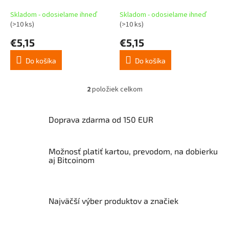
k
hrdina
t
Skladom - odosielame ihneď
Skladom - odosielame ihneď
o
(>10 ks)
(>10 ks)
v
€5,15
€5,15
Do košíka
Do košíka
2
položiek celkom
O
v
l
Doprava zdarma od 150 EUR
á
d
a
Možnosť platiť kartou, prevodom, na dobierku
c
aj Bitcoinom
i
e
p
r
v
Najväčší výber produktov a značiek
k
y