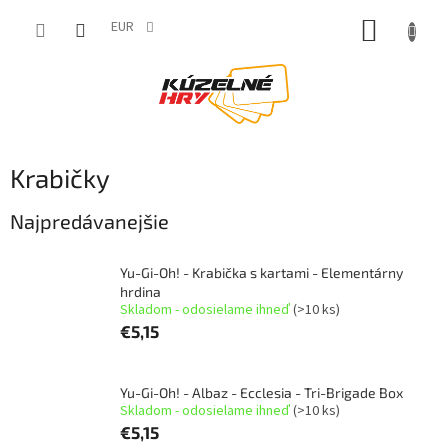
Prejsť
NÁKUP
na
EUR
obsah
KOŠÍK
Krabičky
Najpredávanejšie
Yu-Gi-Oh! - Krabička s kartami - Elementárny
hrdina
Skladom - odosielame ihneď
(>10 ks)
€5,15
Yu-Gi-Oh! - Albaz - Ecclesia - Tri-Brigade Box
Skladom - odosielame ihneď
(>10 ks)
€5,15