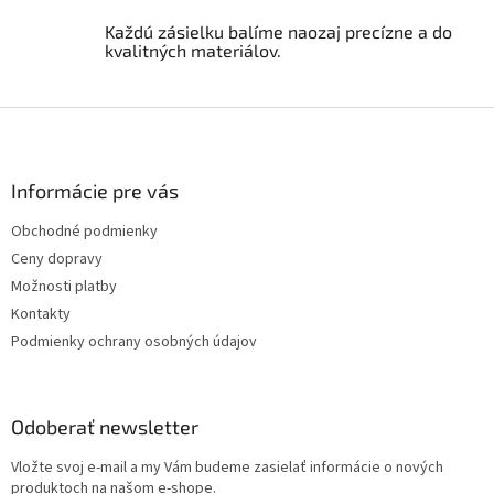
v
ý
Každú zásielku balíme naozaj precízne a do
p
kvalitných materiálov.
i
s
u
Z
á
p
ä
Informácie pre vás
t
Obchodné podmienky
i
Ceny dopravy
e
Možnosti platby
Kontakty
Podmienky ochrany osobných údajov
Odoberať newsletter
Vložte svoj e-mail a my Vám budeme zasielať informácie o nových
produktoch na našom e-shope.