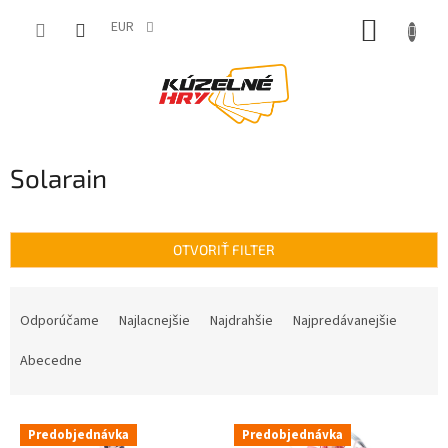
Prejsť
NÁKUP
na
EUR
obsah
KOŠÍK
Solarain
OTVORIŤ FILTER
R
a
Odporúčame
Najlacnejšie
Najdrahšie
Najpredávanejšie
d
e
Abecedne
n
i
V
e
Predobjednávka
Predobjednávka
ý