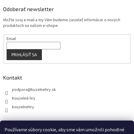
p
Odoberať newsletter
i
s
Vložte svoj e-mail a my Vám budeme zasielať informácie o nových
u
produktoch na našom e-shope.
Email
PRIHLÁSIŤ SA
Kontakt
podpora
@
kuzelnehry.sk
Kouzelné hry
kouzelnehry
Používame súbory cookie, aby sme vám umožnili pohodlné
KouzelneHry.cz
Gamebrand.sk