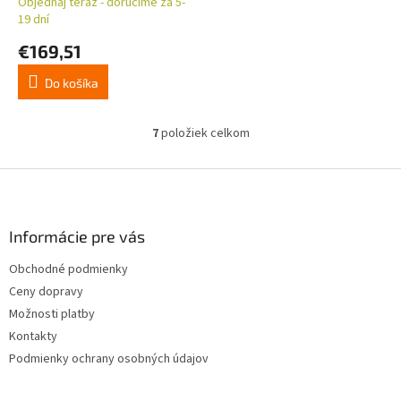
Objednaj teraz - doručíme za 5-
19 dní
€169,51
Do košíka
7
položiek celkom
O
v
l
Z
á
á
d
p
a
ä
Informácie pre vás
c
t
i
Obchodné podmienky
i
e
Ceny dopravy
p
e
r
Možnosti platby
v
Kontakty
k
Podmienky ochrany osobných údajov
y
v
ý