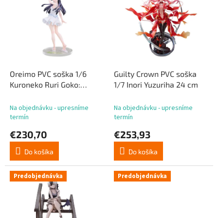
p
p
r
i
o
s
d
p
u
r
k
o
t
d
Oreimo PVC soška 1/6
Guilty Crown PVC soška
o
u
Kuroneko Ruri Goko:
1/7 Inori Yuzuriha 24 cm
v
k
Shironeko Ver. 25 cm
t
Na objednávku - upresníme
Na objednávku - upresníme
o
termín
termín
v
€230,70
€253,93
Do košíka
Do košíka
Predobjednávka
Predobjednávka