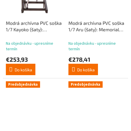
Modrá archívna PVC soška
Modrá archívna PVC soška
1/7 Kayoko (šaty):
1/7 Aru (šaty): Memorial
Memorial Lobby Ver. 22
Lobby Ver. 23 cm
cm
Na objednávku - upresníme
Na objednávku - upresníme
termín
termín
€253,93
€278,41
Do košíka
Do košíka
Predobjednávka
Predobjednávka