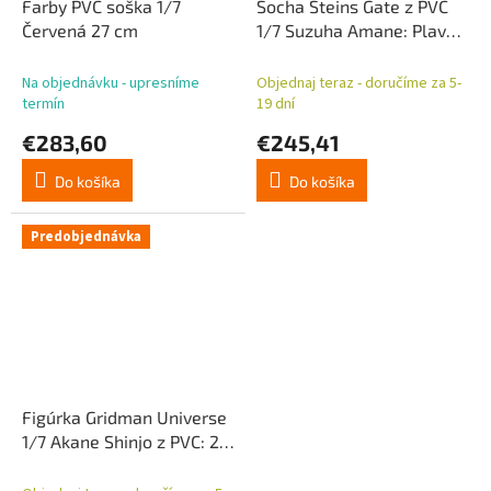
Farby PVC soška 1/7
Socha Steins Gate z PVC
Červená 27 cm
1/7 Suzuha Amane: Plavky,
26 cm
Na objednávku - upresníme
Objednaj teraz - doručíme za 5-
termín
19 dní
€283,60
€245,41
Do košíka
Do košíka
Predobjednávka
Figúrka Gridman Universe
1/7 Akane Shinjo z PVC: 24
cm