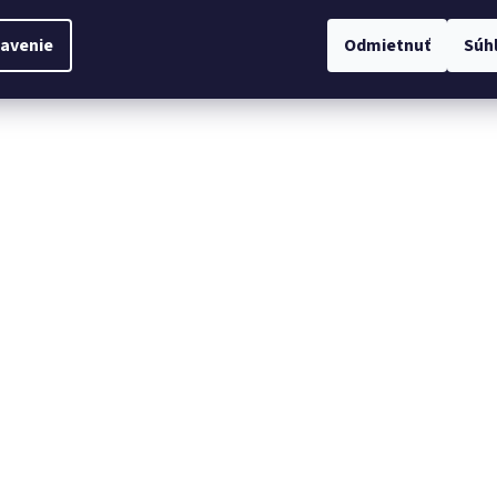
avenie
Odmietnuť
Súh