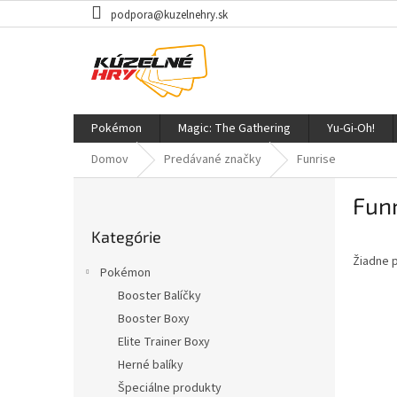
Prejsť
podpora@kuzelnehry.sk
na
obsah
Pokémon
Magic: The Gathering
Yu-Gi-Oh!
Domov
Predávané značky
Funrise
B
Funr
o
Preskočiť
č
Kategórie
kategórie
n
Žiadne 
ý
Pokémon
p
Booster Balíčky
a
Booster Boxy
n
e
Elite Trainer Boxy
l
Herné balíky
Špeciálne produkty