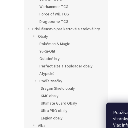
Warhammer TCG
Force of Will TCG
Dragoborne TCG
Príslušenstvo pre kartové a stolové hry
Obaly
Pokémon & Magic
Yu-Gi-Oh!
Ostatné hry
Perfect size a Toploader obaly
Atypické
Podľa značky
Dragon Shield obaly
KMC obaly
Ultimate Guard Obaly
Ultra PRO obaly
Používa
Legion obaly
stránky
Viac in
Alba