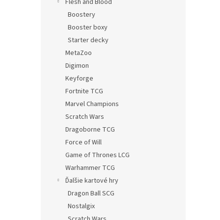
Flesh and Blood
Boostery
Booster boxy
Starter decky
MetaZoo
Digimon
Keyforge
Fortnite TCG
Marvel Champions
Scratch Wars
Dragoborne TCG
Force of Will
Game of Thrones LCG
Warhammer TCG
Ďalšie kartové hry
Dragon Ball SCG
Nostalgix
Scratch Wars