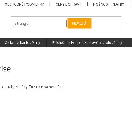
OBCHODNÉ PODMIENKY
CENY DOPRAVY
MOŽNOSTI PLATBY
HĽADAŤ
Ostatné kartové hry
Príslušenstvo pre kartové a stolové hry
ise
produkty značky
Funrise
sa nenašli...