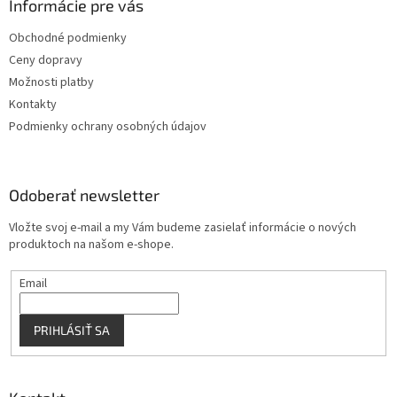
ä
Informácie pre vás
e
p
t
r
Obchodné podmienky
i
v
Ceny dopravy
e
k
y
Možnosti platby
v
Kontakty
ý
Podmienky ochrany osobných údajov
p
i
s
u
Odoberať newsletter
Vložte svoj e-mail a my Vám budeme zasielať informácie o nových
produktoch na našom e-shope.
Email
PRIHLÁSIŤ SA