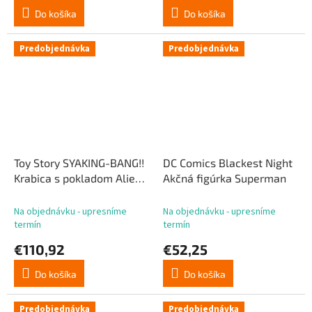
Do košíka
Do košíka
Predobjednávka
Predobjednávka
Toy Story SYAKING-BANG!!
DC Comics Blackest Night
Krabica s pokladom Alien
Akčná figúrka Superman
Xmas ver. 33 cm
Na objednávku - upresníme
Na objednávku - upresníme
termín
termín
€110,92
€52,25
Do košíka
Do košíka
Predobjednávka
Predobjednávka