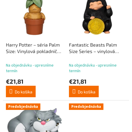
p
p
r
i
o
s
d
p
u
r
k
o
t
d
Harry Potter – séria Palm
Fantastic Beasts Palm
o
u
Size: Vinylová pokladnička
Size Series – vinylová
v
k
Mandrake, 14 cm
pokladnička Niffler, 11 cm
t
Na objednávku - upresníme
Na objednávku - upresníme
o
termín
termín
v
€21,81
€21,81
Do košíka
Do košíka
Predobjednávka
Predobjednávka