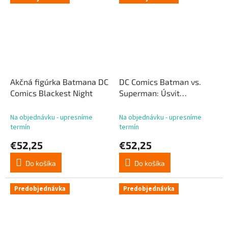
Akčná figúrka Batmana DC
DC Comics Batman vs.
Comics Blackest Night
Superman: Úsvit
spravodlivosti Akčná
figúrka Superman 2.0
Na objednávku - upresníme
Na objednávku - upresníme
termín
termín
€52,25
€52,25
Do košíka
Do košíka
Predobjednávka
Predobjednávka