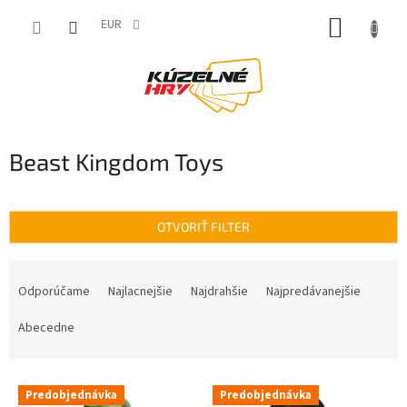
Prejsť
NÁKUP
na
EUR
obsah
KOŠÍK
Beast Kingdom Toys
OTVORIŤ FILTER
R
a
Odporúčame
Najlacnejšie
Najdrahšie
Najpredávanejšie
d
e
Abecedne
n
i
V
e
Predobjednávka
Predobjednávka
ý