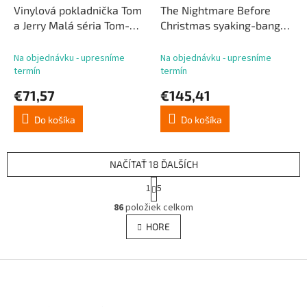
Vinylová pokladnička Tom
The Nightmare Before
a Jerry Malá séria Tom-
Christmas syaking-bang
Cheese Trap! 25 cm
pokladnica Jack 47 cm
Na objednávku - upresníme
Na objednávku - upresníme
termín
termín
€71,57
€145,41
Do košíka
Do košíka
NAČÍTAŤ 18 ĎALŠÍCH
S
1
5
t
O
r
86
položiek celkom
v
á
l
HORE
n
á
k
d
o
v
Z
a
a
c
á
n
i
p
i
e