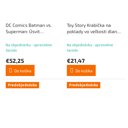
DC Comics Batman vs.
Toy Story Krabička na
Superman: Úsvit
poklady vo veľkosti dlane
spravodlivosti Akčná
Woody 13 cm
figúrka Batman 2.0
Na objednávku - upresníme
Na objednávku - upresníme
termín
termín
€52,25
€21,47
Do košíka
Do košíka
Predobjednávka
Predobjednávka