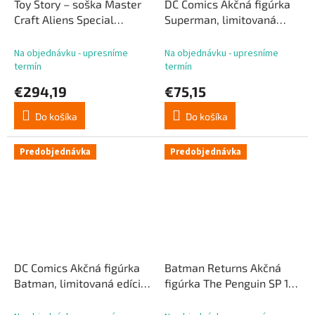
Toy Story – soška Master
DC Comics Akčná figúrka
Craft Aliens Special
Superman, limitovaná
Edition 28 cm
edícia, 21 cm
Na objednávku - upresníme
Na objednávku - upresníme
termín
termín
€294,19
€75,15
Do košíka
Do košíka
Predobjednávka
Predobjednávka
DC Comics Akčná figúrka
Batman Returns Akčná
Batman, limitovaná edícia,
figúrka The Penguin SP 17
21 cm
cm