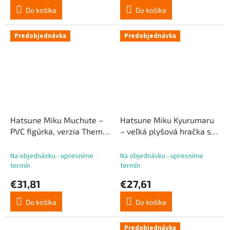
Do košíka
Do košíka
Predobjednávka
Predobjednávka
Hatsune Miku Muchute –
Hatsune Miku Kyurumaru
PVC figúrka, verzia Theme
– veľká plyšová hračka s
Park Date, 19 cm
kapucňou s ušami zajaca,
pyžamo, 28 cm
Na objednávku - upresníme
Na objednávku - upresníme
termín
termín
€31,81
€27,61
Do košíka
Do košíka
Predobjednávka