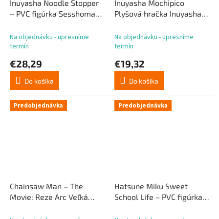
Inuyasha Noodle Stopper
Inuyasha Mochipico
– PVC figúrka Sesshomaru,
Plyšová hračka Inuyasha
2. diel, 10 cm
17 cm
Na objednávku - upresníme
Na objednávku - upresníme
termín
termín
€28,29
€19,32
Do košíka
Do košíka
Predobjednávka
Predobjednávka
Chainsaw Man – The
Hatsune Miku Sweet
Movie: Reze Arc Veľká
School Life – PVC figúrka,
plyšová hračka Beam 50
verzia Pure, 18 cm
cm