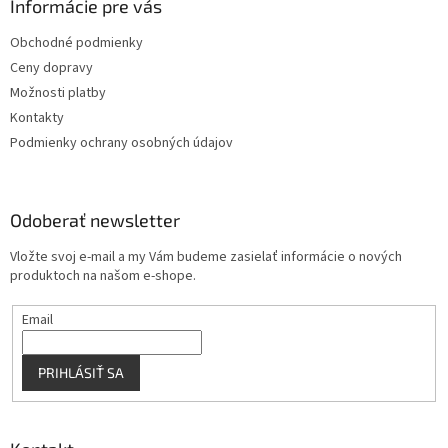
ä
Informácie pre vás
e
p
t
r
Obchodné podmienky
i
v
Ceny dopravy
e
k
y
Možnosti platby
v
Kontakty
ý
Podmienky ochrany osobných údajov
p
i
s
u
Odoberať newsletter
Vložte svoj e-mail a my Vám budeme zasielať informácie o nových
produktoch na našom e-shope.
Email
PRIHLÁSIŤ SA