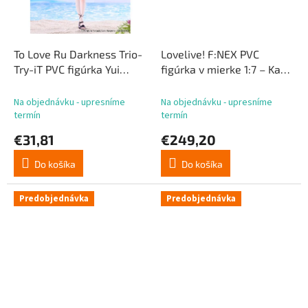
To Love Ru Darkness Trio-
Lovelive! F:NEX PVC
Try-iT PVC figúrka Yui
figúrka v mierke 1:7 – Kaho
Kotegawa 20 cm
Hinoshita, 22 cm
Na objednávku - upresníme
Na objednávku - upresníme
termín
termín
€31,81
€249,20
Do košíka
Do košíka
Predobjednávka
Predobjednávka