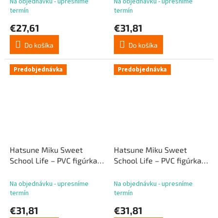
Na objednávku - upresníme
Na objednávku - upresníme
termín
termín
€27,61
€31,81
Do košíka
Do košíka
Predobjednávka
Predobjednávka
Hatsune Miku Sweet
Hatsune Miku Sweet
School Life – PVC figúrka,
School Life – PVC figúrka,
pastelová verzia, 13 cm
verzia Bitter & Sweet, 18
cm
Na objednávku - upresníme
Na objednávku - upresníme
termín
termín
€31,81
€31,81