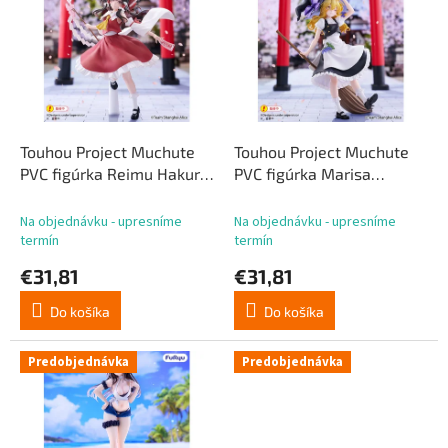
p
p
r
i
o
s
d
p
u
r
k
o
t
d
Touhou Project Muchute
Touhou Project Muchute
o
u
PVC figúrka Reimu Hakurei
PVC figúrka Marisa
v
k
19 cm
Kirisame 19 cm
t
Na objednávku - upresníme
Na objednávku - upresníme
o
termín
termín
v
€31,81
€31,81
Do košíka
Do košíka
Predobjednávka
Predobjednávka