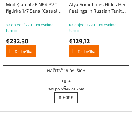
Modrý archív F:NEX PVC
Alya Sometimes Hides Her
figúrka 1/7 Sena (Casual)
Feelings in Russian Tenitol
24 cm
Vysoká PVC figúrka Yuki
Suou Cheongsam Ver. 28
Na objednávku - upresníme
Na objednávku - upresníme
cm
termín
termín
€232,30
€129,12
Do košíka
Do košíka
NAČÍTAŤ 18 ĎALŠÍCH
S
1
14
t
O
r
249
položiek celkom
v
á
l
HORE
n
á
k
d
o
v
Z
a
a
c
á
n
i
p
i
e