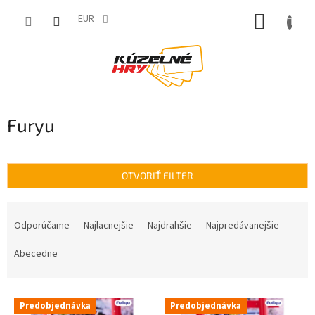
Prejsť
NÁKUP
na
EUR
obsah
KOŠÍK
Furyu
OTVORIŤ FILTER
R
a
Odporúčame
Najlacnejšie
Najdrahšie
Najpredávanejšie
d
e
Abecedne
n
i
V
e
Predobjednávka
Predobjednávka
ý