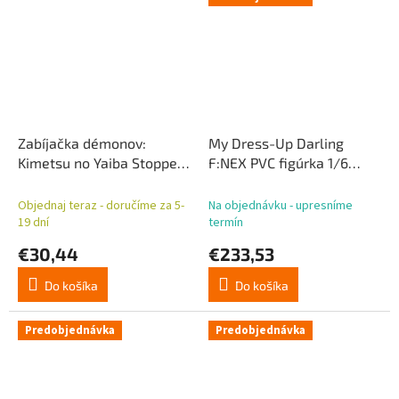
Zabíjačka démonov:
My Dress-Up Darling
Kimetsu no Yaiba Stopper
F:NEX PVC figúrka 1/6
PVC soška Zenitsu
Marin Kitagawa v
Agatsuma 10 cm
pletenom oblečení, verzia
Objednaj teraz - doručíme za 5-
Na objednávku - upresníme
16 cm
19 dní
termín
€30,44
€233,53
Do košíka
Do košíka
Predobjednávka
Predobjednávka