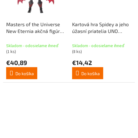
Masters of the Universe
Kartová hra Spidey a jeho
New Eternia akčná figúrka
úžasní priatelia UNO
Hordak 18 cm
Junior
Skladom - odosielame ihneď
Skladom - odosielame ihneď
(1 ks)
(8 ks)
€40,89
€14,42
Do košíka
Do košíka