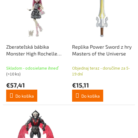
p
p
r
i
o
s
d
p
u
r
k
o
t
d
Zberateľská bábika
Replika Power Sword z hry
o
u
Monster High Rochelle
Masters of the Universe
v
k
Goyle
t
Skladom - odosielame ihneď
Objednaj teraz - doručíme za 5-
o
(>10 ks)
19 dní
v
€57,41
€15,11
Do košíka
Do košíka