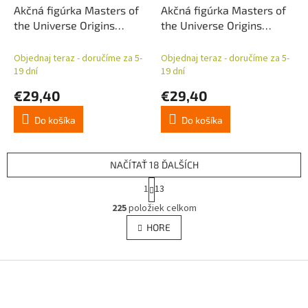
Akčná figúrka Masters of
Akčná figúrka Masters of
the Universe Origins
the Universe Origins
Cartoon Collection: Teela
Cartoon Collection: Orko
14 cm
14 cm
Objednaj teraz - doručíme za 5-
Objednaj teraz - doručíme za 5-
19 dní
19 dní
€29,40
€29,40
Do košíka
Do košíka
NAČÍTAŤ 18 ĎALŠÍCH
S
1
13
t
O
r
225
položiek celkom
v
á
l
HORE
n
á
k
d
o
v
Z
a
a
c
á
n
i
p
i
e