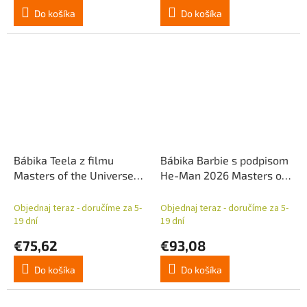
Do košíka
Do košíka
Bábika Teela z filmu
Bábika Barbie s podpisom
Masters of the Universe
He-Man 2026 Masters of
2026 s podpisom 30 cm
the Universe Movie 30 cm
Objednaj teraz - doručíme za 5-
Objednaj teraz - doručíme za 5-
19 dní
19 dní
€75,62
€93,08
Do košíka
Do košíka