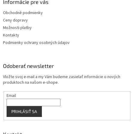
ä
Informácie pre vás
e
p
t
r
Obchodné podmienky
i
v
Ceny dopravy
e
k
y
Možnosti platby
v
Kontakty
ý
Podmienky ochrany osobných údajov
p
i
s
u
Odoberať newsletter
Vložte svoj e-mail a my Vám budeme zasielať informácie o nových
produktoch na našom e-shope.
Email
PRIHLÁSIŤ SA