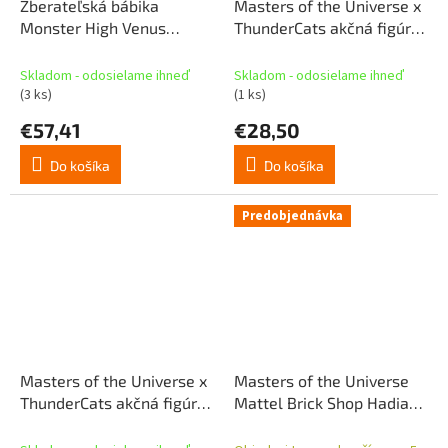
Zberateľská bábika
Masters of the Universe x
Monster High Venus
ThunderCats akčná figúrka
McFlytrap
ThunderCat Battle Cat 14
cm
Skladom - odosielame ihneď
Skladom - odosielame ihneď
(3 ks)
(1 ks)
€57,41
€28,50
Do košíka
Do košíka
Predobjednávka
Masters of the Universe x
Masters of the Universe
ThunderCats akčná figúrka
Mattel Brick Shop Hadia
He-Man 14 cm
hora