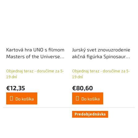
Kartová hra UNO s filmom
Jurský svet znovuzrodenie
Masters of the Universe
akčná figúrka Spinosaurus
2026
s chvostom 55 cm
Objednaj teraz - doručíme za 5-
Objednaj teraz - doručíme za 5-
19 dní
19 dní
€12,35
€80,60
Do košíka
Do košíka
Predobjednávka