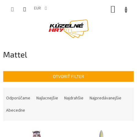
Prejsť
NÁKUP
na
EUR
obsah
KOŠÍK
Mattel
OTVORIŤ FILTER
R
a
Odporúčame
Najlacnejšie
Najdrahšie
Najpredávanejšie
d
e
Abecedne
n
i
V
e
ý