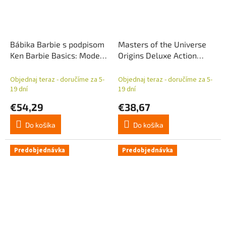
Bábika Barbie s podpisom
Masters of the Universe
Ken Barbie Basics: Model
Origins Deluxe Action
10
Figure Cartoon Collection:
Roboto 14 cm
Objednaj teraz - doručíme za 5-
Objednaj teraz - doručíme za 5-
19 dní
19 dní
€54,29
€38,67
Do košíka
Do košíka
Predobjednávka
Predobjednávka