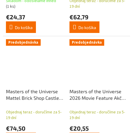
Skladom - odosielame ihneď
Objednaj teraz - doručíme za 5-
(1 ks)
19 dní
€24,37
€62,79
Do košíka
Do košíka
Predobjednávka
Predobjednávka
Masters of the Universe
Masters of the Universe
Mattel Brick Shop Castle
2026 Movie Feature Akčná
Grayskull
figúrka Combat Ready
Roboto 14 cm
Objednaj teraz - doručíme za 5-
Objednaj teraz - doručíme za 5-
19 dní
19 dní
€74,50
€20,55