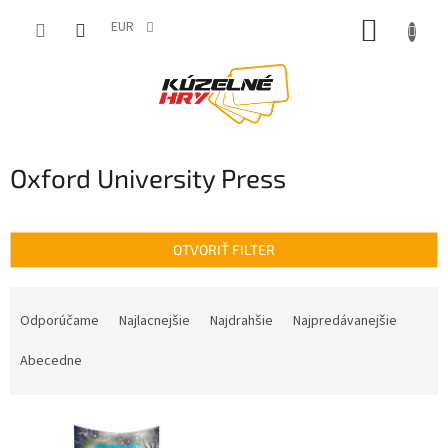
Prejsť
NÁKUP
na
EUR
obsah
KOŠÍK
Oxford University Press
OTVORIŤ FILTER
R
a
Odporúčame
Najlacnejšie
Najdrahšie
Najpredávanejšie
d
e
Abecedne
n
i
V
e
ý