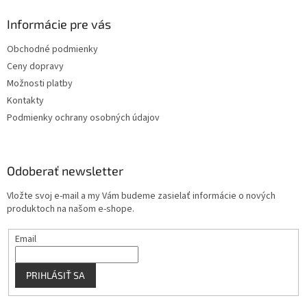
d
p
a
ä
Informácie pre vás
c
t
i
Obchodné podmienky
i
e
Ceny dopravy
p
e
r
Možnosti platby
v
Kontakty
k
Podmienky ochrany osobných údajov
y
v
ý
p
Odoberať newsletter
i
s
Vložte svoj e-mail a my Vám budeme zasielať informácie o nových
u
produktoch na našom e-shope.
Email
PRIHLÁSIŤ SA