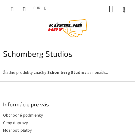
Prejsť
NÁKUP
na
EUR
obsah
KOŠÍK
Schomberg Studios
Žiadne produkty značky
Schomberg Studios
sa nenašli...
Z
á
p
ä
Informácie pre vás
t
Obchodné podmienky
i
Ceny dopravy
e
Možnosti platby