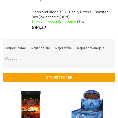
Flesh and Blood TCG - Heavy Hitters - Booster
Box (24 boostrov) (EN)
Skladom - odosielame ihneď
(3 ks)
€94,37
R
a
Odporúčame
Najlacnejšie
Najdrahšie
Najpredávanejšie
d
e
Abecedne
n
i
e
OTVORIŤ FILTER
p
r
V
o
ý
d
p
u
i
k
s
t