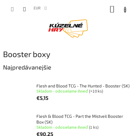
Prejsť
NÁKUP
na
EUR
obsah
KOŠÍK
Booster boxy
Najpredávanejšie
Flesh and Blood TCG - The Hunted - Booster (SK)
Skladom - odosielame ihneď
(>10 ks)
€5,15
Flesh & Blood TCG - Part the Mistveil Booster
Box (SK)
Skladom - odosielame ihneď
(1 ks)
€90,25