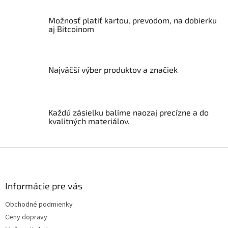
d
a
Možnosť platiť kartou, prevodom, na dobierku
c
aj Bitcoinom
i
e
p
r
v
Najväčší výber produktov a značiek
k
y
v
ý
Každú zásielku balíme naozaj precízne a do
p
kvalitných materiálov.
i
s
u
Z
á
p
ä
Informácie pre vás
t
Obchodné podmienky
i
Ceny dopravy
e