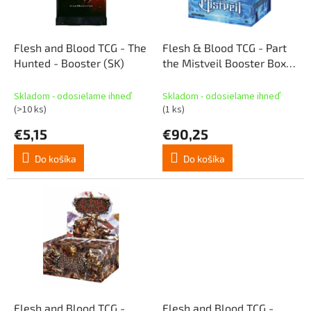
p
o
r
v
o
d
Flesh and Blood TCG - The
Flesh & Blood TCG - Part
u
Hunted - Booster (SK)
the Mistveil Booster Box
k
(SK)
t
Skladom - odosielame ihneď
Skladom - odosielame ihneď
o
(>10 ks)
(1 ks)
v
€5,15
€90,25
Do košíka
Do košíka
Flesh and Blood TCG -
Flesh and Blood TCG -