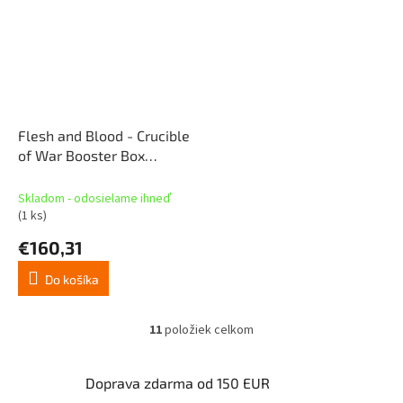
Flesh and Blood - Crucible
of War Booster Box
(Unlimited)
Skladom - odosielame ihneď
(1 ks)
€160,31
Do košíka
11
položiek celkom
O
v
l
Doprava zdarma od 150 EUR
á