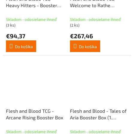
Heavy Hitters - Booster
Welcome to Rathe
Box (24 boostrov) (EN)
Booster Box
Skladom - odosielame ihneď
Skladom - odosielame ihneď
(3 ks)
(2 ks)
€94,37
€267,46
Do košíka
Do košíka
Flesh and Blood TCG -
Flesh and Blood - Tales of
Arcane Rising Booster Box
Aria Booster Box (1.
vydanie)
Skladom - odosielame ihneď
Skladom - odosielame ihneď