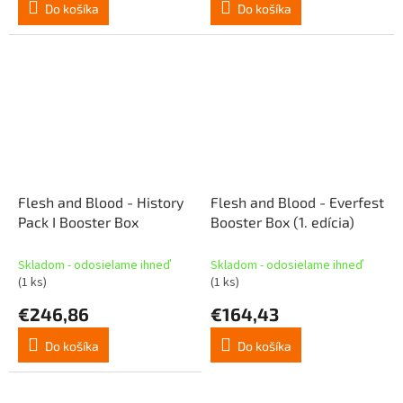
Do košíka
Do košíka
Flesh and Blood - History
Flesh and Blood - Everfest
Pack I Booster Box
Booster Box (1. edícia)
Skladom - odosielame ihneď
Skladom - odosielame ihneď
(1 ks)
(1 ks)
€246,86
€164,43
Do košíka
Do košíka