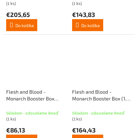
(1 ks)
(1 ks)
€205,65
€143,83
Do košíka
Do košíka
Flesh and Blood -
Flesh and Blood -
Monarch Booster Box
Monarch Booster Box (1.
(Unlimited)
edícia)
Skladom - odosielame ihneď
Skladom - odosielame ihneď
(1 ks)
(2 ks)
€86,13
€164,43