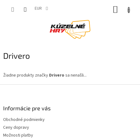
Prejsť
NÁKUP
na
EUR
obsah
KOŠÍK
Drivero
Žiadne produkty značky
Drivero
sa nenašli...
Z
á
p
ä
Informácie pre vás
t
Obchodné podmienky
i
Ceny dopravy
e
Možnosti platby