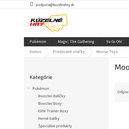
Prejsť
podpora@kuzelnehry.sk
na
obsah
Pokémon
Magic: The Gathering
Yu-Gi-Oh!
Domov
Predávané značky
Moose Toys
B
Moo
o
Preskočiť
č
Kategórie
kategórie
n
R
ý
Pokémon
a
p
Odpor
Booster Balíčky
d
a
Booster Boxy
e
n
V
n
e
Elite Trainer Boxy
ý
i
l
Herné balíky
p
e
Špeciálne produkty