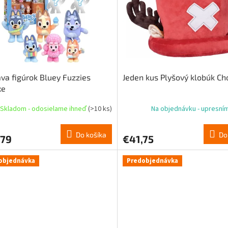
va figúrok Bluey Fuzzies
Jeden kus Plyšový klobúk Ch
xe
Skladom - odosielame ihneď
(>10 ks)
Na objednávku - upresní
Do košíka
Do
,79
€41,75
objednávka
Predobjednávka