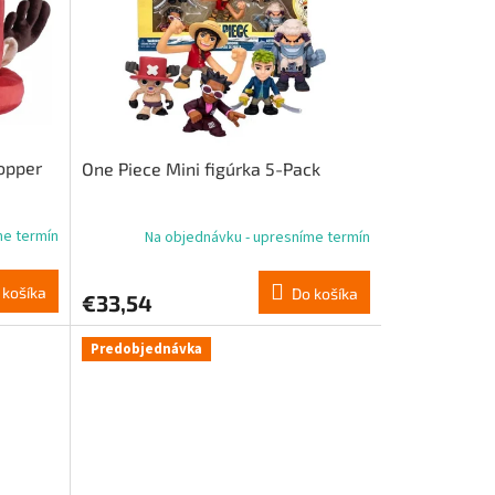
opper
One Piece Mini figúrka 5-Pack
me termín
Na objednávku - upresníme termín
 košíka
Do košíka
€33,54
Predobjednávka