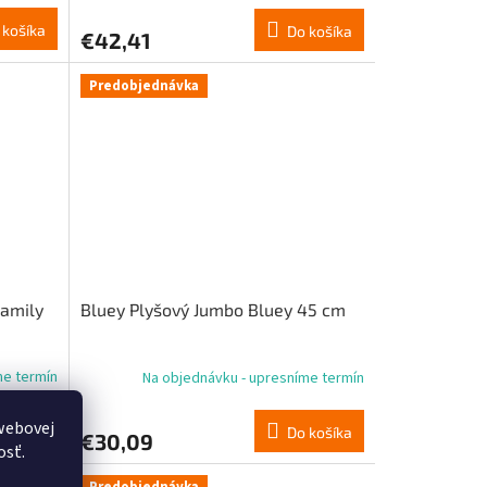
 košíka
Do košíka
€42,41
Predobjednávka
Family
Bluey Plyšový Jumbo Bluey 45 cm
me termín
Na objednávku - upresníme termín
webovej
 košíka
Do košíka
€30,09
osť.