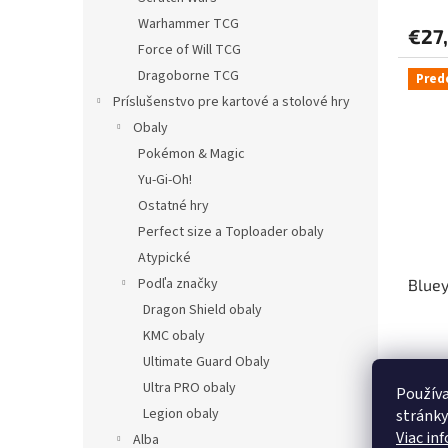
Warhammer TCG
€27
Force of Will TCG
Dragoborne TCG
Pred
Príslušenstvo pre kartové a stolové hry
Obaly
Pokémon & Magic
Yu-Gi-Oh!
Ostatné hry
Perfect size a Toploader obaly
Atypické
Podľa značky
Bluey
Dragon Shield obaly
KMC obaly
Ultimate Guard Obaly
Ultra PRO obaly
Používa
€42
Legion obaly
stránky
Viac in
Alba