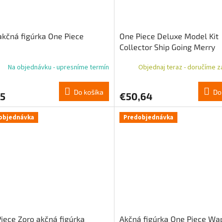
akčná figúrka One Piece
One Piece Deluxe Model Kit
Collector Ship Going Merry
Na objednávku - upresníme termín
Objednaj teraz - doručíme za
Do košíka
Do
75
€50,64
objednávka
Predobjednávka
iece Zoro akčná figúrka
Akčná figúrka One Piece Wa