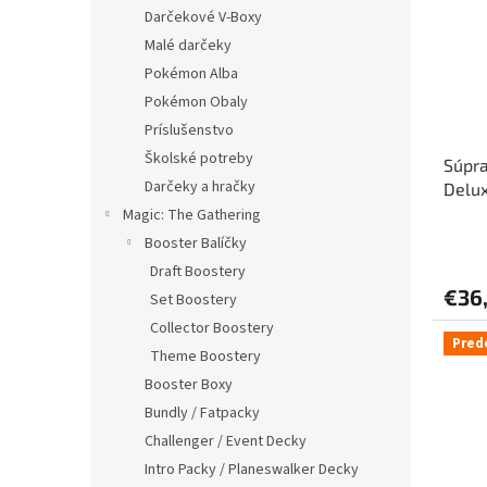
i
p
Darčekové V-Boxy
s
r
Malé darčeky
p
o
r
d
Pokémon Alba
o
u
Pokémon Obaly
d
k
Príslušenstvo
u
t
Školské potreby
Súpra
k
o
Darčeky a hračky
Delu
t
v
o
Magic: The Gathering
v
Booster Balíčky
Draft Boostery
€36
Set Boostery
Collector Boostery
Pred
Theme Boostery
Booster Boxy
Bundly / Fatpacky
Challenger / Event Decky
Intro Packy / Planeswalker Decky