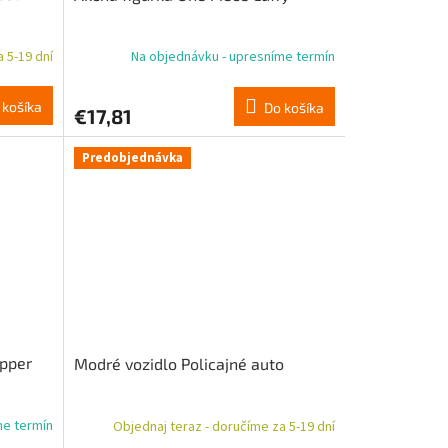
 5-19 dní
Na objednávku - upresníme termín
 košíka
Do košíka
€17,81
Predobjednávka
opper
Modré vozidlo Policajné auto
me termín
Objednaj teraz - doručíme za 5-19 dní