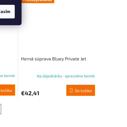
Predobjednávka
lasím
Herná súprava Bluey Private Jet
me termín
Na objednávku - upresníme termín
 košíka
Do košíka
€42,41