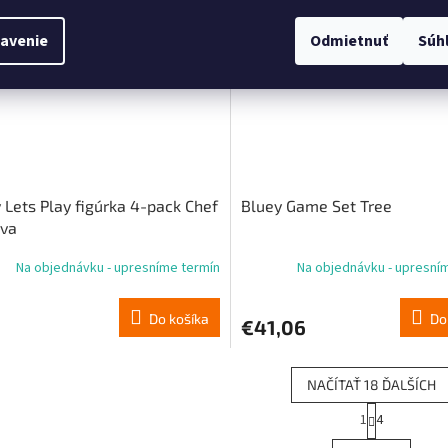
objednávka
Predobjednávka
avenie
Odmietnuť
Súh
 Lets Play figúrka 4-pack Chef
Bluey Game Set Tree
ova
Na objednávku - upresníme termín
Na objednávku - upresní
Do košíka
Do
€41,06
NAČÍTAŤ 18 ĎALŠÍCH
S
1
4
O
t
r
v