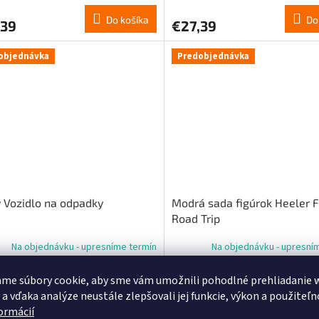
Do košíka
Do
,39
€27,39
objednávka
Predobjednávka
 Vozidlo na odpadky
Modrá sada figúrok Heeler 
Road Trip
Na objednávku - upresníme termín
Na objednávku - upresní
me súbory cookie, aby sme vám umožnili pohodlné prehliadanie 
Do košíka
Do
,41
€27,39
 a vďaka analýze neustále zlepšovali jej funkcie, výkon a použiteľn
formácií