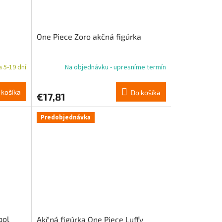
One Piece Zoro akčná figúrka
 5-19 dní
Na objednávku - upresníme termín
 košíka
Do košíka
€17,81
Predobjednávka
pol
Akčná figúrka One Piece Luffy