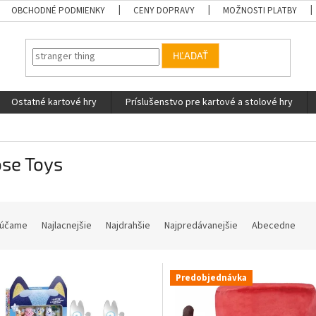
OBCHODNÉ PODMIENKY
CENY DOPRAVY
MOŽNOSTI PLATBY
HĽADAŤ
Ostatné kartové hry
Príslušenstvo pre kartové a stolové hry
se Toys
účame
Najlacnejšie
Najdrahšie
Najpredávanejšie
Abecedne
Predobjednávka