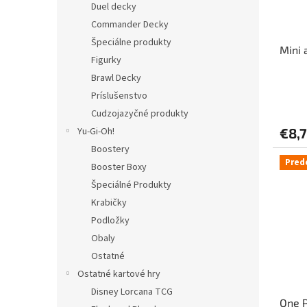
Duel decky
Commander Decky
Špeciálne produkty
Mini 
Figurky
Brawl Decky
Príslušenstvo
Cudzojazyčné produkty
Yu-Gi-Oh!
€8,
Boostery
Pred
Booster Boxy
Špeciálné Produkty
Krabičky
Podložky
Obaly
Ostatné
Ostatné kartové hry
Disney Lorcana TCG
One P