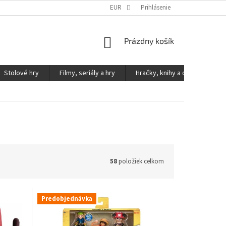
KONTAKTY
PODMIENKY OCHRANY OSOBNÝCH ÚDAJOV
EUR
Prihlásenie
NÁKUPNÝ
Prázdny košík
KOŠÍK
Stolové hry
Filmy, seriály a hry
Hračky, knihy a ostatné
58
položiek celkom
Predobjednávka