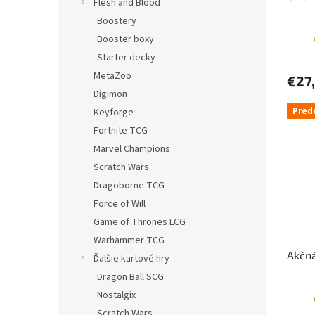
Flesh and Blood
Boostery
Booster boxy
Starter decky
MetaZoo
€27
Digimon
Pred
Keyforge
Fortnite TCG
Marvel Champions
Scratch Wars
Dragoborne TCG
Force of Will
Game of Thrones LCG
Warhammer TCG
Akčná
Ďalšie kartové hry
Dragon Ball SCG
Nostalgix
Scratch Wars