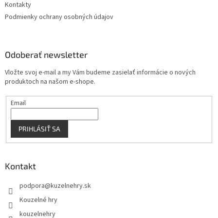
Kontakty
k
Podmienky ochrany osobných údajov
y
v
ý
p
Odoberať newsletter
i
s
Vložte svoj e-mail a my Vám budeme zasielať informácie o nových
u
produktoch na našom e-shope.
Email
PRIHLÁSIŤ SA
Kontakt
podpora
@
kuzelnehry.sk
Kouzelné hry
kouzelnehry