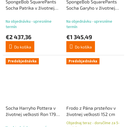
SpongeBob SquarePants
SpongeBob SquarePants
Socha Patrika v životnej
Socha Garyho v životnej
veľkosti 122 cm
veľkosti 46 cm
Na objednávku - upresníme
Na objednávku - upresníme
termín
termín
€2 437,36
€1 345,49
Do košíka
Do košíka
Predobjednávka
Predobjednávka
Socha Harryho Pottera v
Frodo z Pána prsteňov v
životnej veľkosti Ron 179
životnej veľkosti 152 cm
cm
Objednaj teraz - doručíme za 5-
Priemerné