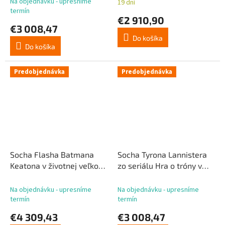
Na objednávku - upresníme
19 dní
hodnotenie
termín
produktu
€2 910,90
€3 008,47
je
5,0
Do košíka
z
Do košíka
5
hviezdičiek.
Predobjednávka
Predobjednávka
Socha Flasha Batmana
Socha Tyrona Lannistera
Keatona v životnej veľkosti
zo seriálu Hra o tróny v
2 211 cm
životnej veľkosti 154 cm
Na objednávku - upresníme
Na objednávku - upresníme
termín
termín
€4 309,43
€3 008,47