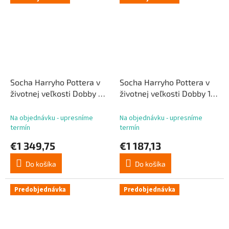
Socha Harryho Pottera v
Socha Harryho Pottera v
životnej veľkosti Dobby 3
životnej veľkosti Dobby 1
107 cm
95 cm
Na objednávku - upresníme
Na objednávku - upresníme
termín
termín
€1 349,75
€1 187,13
Do košíka
Do košíka
Predobjednávka
Predobjednávka