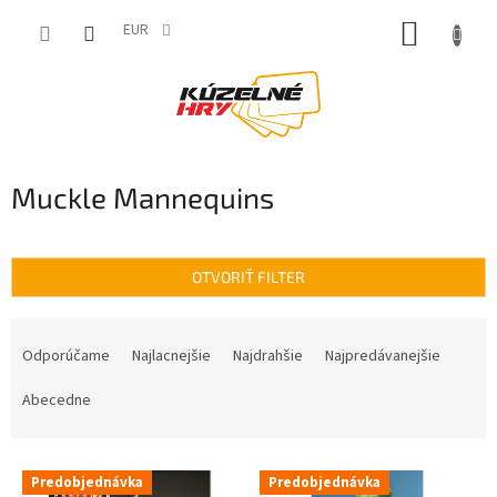
Prejsť
NÁKUP
na
EUR
obsah
KOŠÍK
Muckle Mannequins
OTVORIŤ FILTER
R
a
Odporúčame
Najlacnejšie
Najdrahšie
Najpredávanejšie
d
e
Abecedne
n
i
V
e
Predobjednávka
Predobjednávka
ý