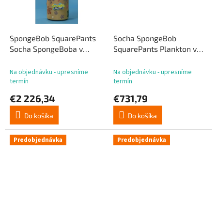
SpongeBob SquarePants
Socha SpongeBob
Socha SpongeBoba v
SquarePants Plankton v
životnej veľkosti 120 cm
životnej veľkosti 43 cm
Na objednávku - upresníme
Na objednávku - upresníme
termín
termín
€2 226,34
€731,79
Do košíka
Do košíka
Predobjednávka
Predobjednávka