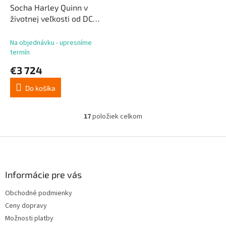
Socha Harley Quinn v
životnej veľkosti od DC
Comics 196 cm
Na objednávku - upresníme
termín
€3 724
Do košíka
17
položiek celkom
O
v
l
Z
á
á
d
p
a
ä
Informácie pre vás
c
t
i
Obchodné podmienky
i
e
Ceny dopravy
p
e
r
Možnosti platby
v