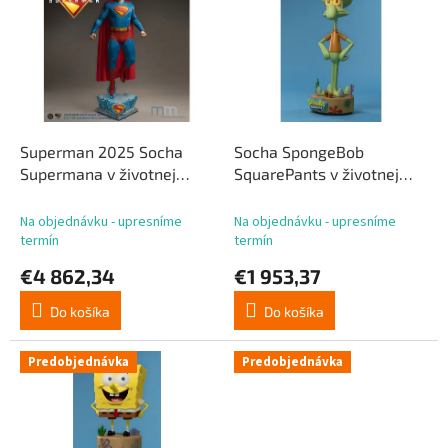
p
p
r
i
o
s
d
p
u
r
k
o
t
d
Superman 2025 Socha
Socha SpongeBob
o
u
Supermana v životnej
SquarePants v životnej
v
k
veľkosti 246 cm
veľkosti Squidward 130 cm
t
Na objednávku - upresníme
Na objednávku - upresníme
o
termín
termín
v
€4 862,34
€1 953,37
Do košíka
Do košíka
Predobjednávka
Predobjednávka