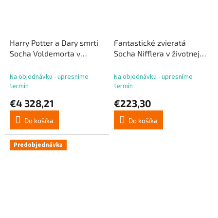
Harry Potter a Dary smrti
Fantastické zvieratá
Socha Voldemorta v
Socha Nifflera v životnej
životnej veľkosti 211 cm
veľkosti 32 cm
Na objednávku - upresníme
Na objednávku - upresníme
termín
termín
€4 328,21
€223,30
Do košíka
Do košíka
Predobjednávka