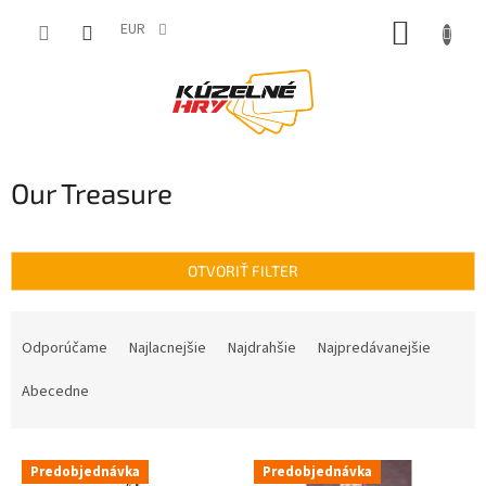
Prejsť
NÁKUP
na
EUR
obsah
KOŠÍK
Our Treasure
OTVORIŤ FILTER
R
a
Odporúčame
Najlacnejšie
Najdrahšie
Najpredávanejšie
d
e
Abecedne
n
i
V
e
Predobjednávka
Predobjednávka
ý