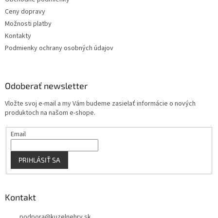
i
e
Ceny dopravy
p
e
r
Možnosti platby
v
Kontakty
k
Podmienky ochrany osobných údajov
y
v
ý
p
Odoberať newsletter
i
s
Vložte svoj e-mail a my Vám budeme zasielať informácie o nových
u
produktoch na našom e-shope.
Email
PRIHLÁSIŤ SA
Kontakt
podpora
@
kuzelnehry.sk