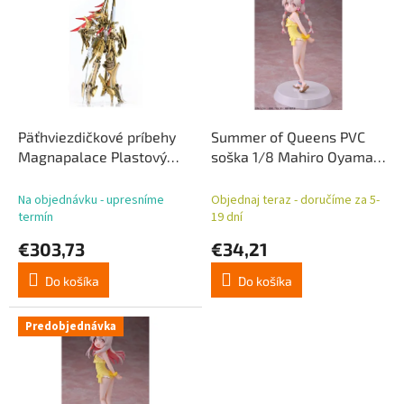
p
p
r
i
o
s
d
p
u
r
k
o
t
d
Päťhviezdičkové príbehy
Summer of Queens PVC
o
u
Magnapalace Plastový
soška 1/8 Mahiro Oyama
v
k
model Rytier zo zlata
Figure Kit Version 19 cm
t
Enthusiast Edition 23 cm
Na objednávku - upresníme
Objednaj teraz - doručíme za 5-
o
termín
19 dní
v
€303,73
€34,21
Do košíka
Do košíka
Predobjednávka