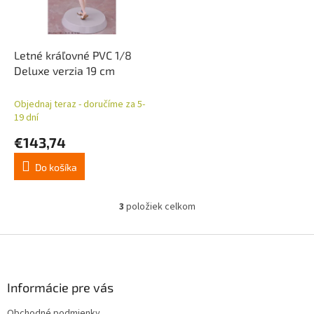
Letné kráľovné PVC 1/8
Deluxe verzia 19 cm
Objednaj teraz - doručíme za 5-
19 dní
€143,74
Do košíka
3
položiek celkom
O
v
l
Z
á
á
d
p
a
ä
Informácie pre vás
c
t
i
Obchodné podmienky