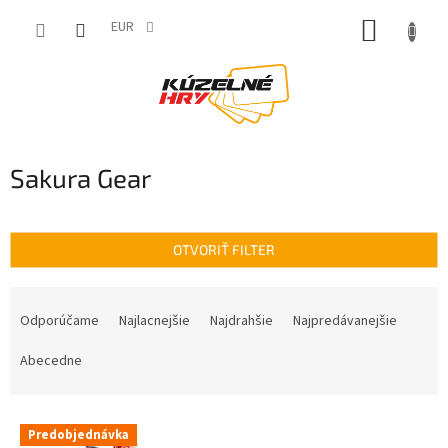
Prejsť
NÁKUP
na
EUR
obsah
KOŠÍK
Sakura Gear
OTVORIŤ FILTER
R
a
Odporúčame
Najlacnejšie
Najdrahšie
Najpredávanejšie
d
e
Abecedne
n
i
V
e
Predobjednávka
ý