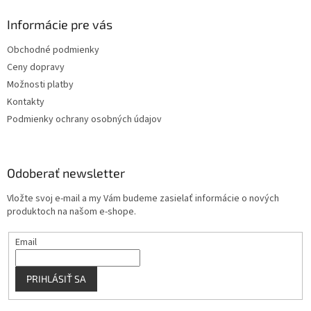
d
p
a
ä
Informácie pre vás
c
t
i
Obchodné podmienky
i
e
Ceny dopravy
p
e
r
Možnosti platby
v
Kontakty
k
Podmienky ochrany osobných údajov
y
v
ý
p
Odoberať newsletter
i
s
Vložte svoj e-mail a my Vám budeme zasielať informácie o nových
u
produktoch na našom e-shope.
Email
PRIHLÁSIŤ SA