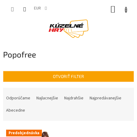
Prejsť
NÁKUP
na
EUR
obsah
KOŠÍK
Popofree
OTVORIŤ FILTER
R
a
Odporúčame
Najlacnejšie
Najdrahšie
Najpredávanejšie
d
e
Abecedne
n
i
V
e
Predobjednávka
ý