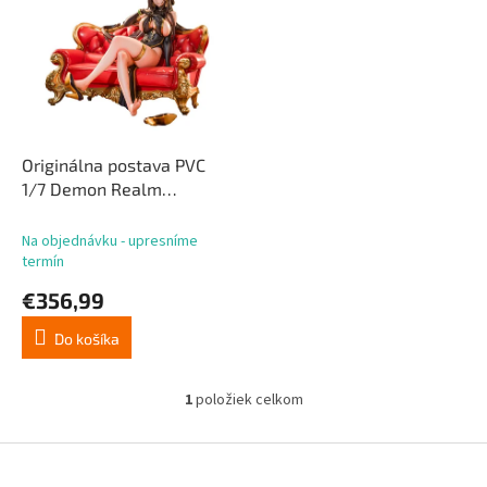
p
p
r
i
o
s
d
p
u
r
k
o
t
d
Originálna postava PVC
o
u
1/7 Demon Realm
v
k
Executive Lydia 21 cm
t
Na objednávku - upresníme
o
termín
v
€356,99
Do košíka
1
položiek celkom
O
v
l
Z
á
á