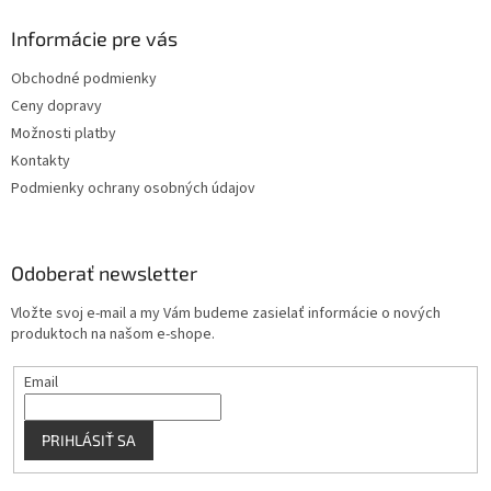
d
p
a
ä
Informácie pre vás
c
t
i
Obchodné podmienky
i
e
Ceny dopravy
p
e
r
Možnosti platby
v
Kontakty
k
Podmienky ochrany osobných údajov
y
v
ý
p
Odoberať newsletter
i
s
Vložte svoj e-mail a my Vám budeme zasielať informácie o nových
u
produktoch na našom e-shope.
Email
PRIHLÁSIŤ SA