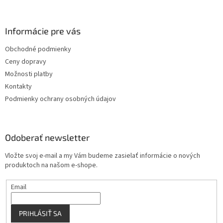
á
p
ä
Informácie pre vás
t
Obchodné podmienky
i
Ceny dopravy
e
Možnosti platby
Kontakty
Podmienky ochrany osobných údajov
Odoberať newsletter
Vložte svoj e-mail a my Vám budeme zasielať informácie o nových
produktoch na našom e-shope.
Email
PRIHLÁSIŤ SA