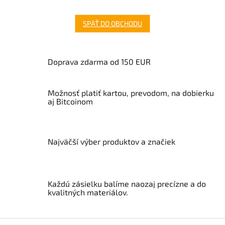
SPÄŤ DO OBCHODU
Doprava zdarma od 150 EUR
Možnosť platiť kartou, prevodom, na dobierku
aj Bitcoinom
Najväčší výber produktov a značiek
Každú zásielku balíme naozaj precízne a do
kvalitných materiálov.
Z