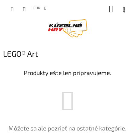
Prejsť
NÁKUP
na
EUR
obsah
KOŠÍK
LEGO® Art
Produkty ešte len pripravujeme.
Môžete sa ale pozrieť na ostatné kategórie.