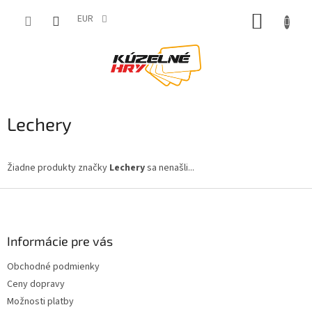
Prejsť
NÁKUP
na
EUR
obsah
KOŠÍK
Lechery
Žiadne produkty značky
Lechery
sa nenašli...
Z
á
p
ä
Informácie pre vás
t
Obchodné podmienky
i
Ceny dopravy
e
Možnosti platby