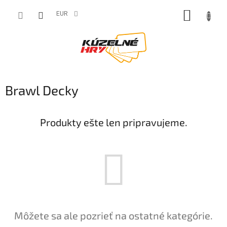
Prejsť
NÁKUP
na
EUR
obsah
KOŠÍK
Brawl Decky
Produkty ešte len pripravujeme.
Môžete sa ale pozrieť na ostatné kategórie.