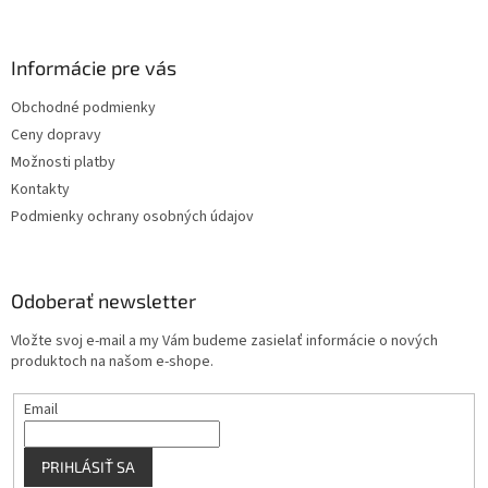
á
p
ä
Informácie pre vás
t
Obchodné podmienky
i
Ceny dopravy
e
Možnosti platby
Kontakty
Podmienky ochrany osobných údajov
Odoberať newsletter
Vložte svoj e-mail a my Vám budeme zasielať informácie o nových
produktoch na našom e-shope.
Email
PRIHLÁSIŤ SA