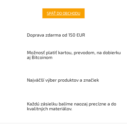
SPÄŤ DO OBCHODU
Doprava zdarma od 150 EUR
Možnosť platiť kartou, prevodom, na dobierku
aj Bitcoinom
Najväčší výber produktov a značiek
Každú zásielku balíme naozaj precízne a do
kvalitných materiálov.
Z