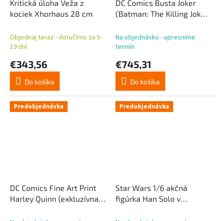
Kritická úloha Veža z
DC Comics Busta Joker
kociek Xhorhaus 28 cm
(Batman: The Killing Joke)
36 cm
Objednaj teraz - doručíme za 5-
Na objednávku - upresníme
19 dní
termín
€343,56
€745,31
Do košíka
Do košíka
Predobjednávka
Predobjednávka
DC Comics Fine Art Print
Star Wars 1/6 akčná
Harley Quinn (exkluzívna
figúrka Han Solo v
edícia) 41 x 61 cm - bez
karbonite 38 cm
rámčeka