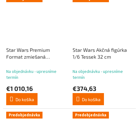
Star Wars Premium
Star Wars Akčná figúrka
Format zmiešaná
1/6 Tessek 32 cm
mediálna figúrka Bo-
Katan Kryze (zberateľská
Na objednávku - upresníme
Na objednávku - upresníme
edícia) 50 cm
termín
termín
€1 010,16
€374,63
Do košíka
Do košíka
Predobjednávka
Predobjednávka