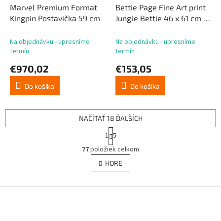
Marvel Premium Format
Bettie Page Fine Art print
Kingpin Postavička 59 cm
Jungle Bettie 46 x 61 cm -
bez rámu
Na objednávku - upresníme
Na objednávku - upresníme
termín
termín
€970,02
€153,05
Do košíka
Do košíka
NAČÍTAŤ 18 ĎALŠÍCH
S
1
5
t
O
r
77
položiek celkom
v
á
l
HORE
n
á
k
d
o
v
Z
a
a
c
á
n
i
p
i
e