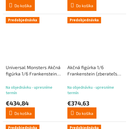
Do košíka
Do košíka
Predobjednávka
Predobjednávka
Universal Monsters Akčná
Akčná figúrka 1/6
figúrka 1/6 Frankenstein
Frankenstein (zberateľská
(Deluxe Edition) 33 cm
edícia) 33 cm
Na objednávku - upresníme
Na objednávku - upresníme
termín
termín
€434,84
€374,63
Do košíka
Do košíka
Predobjednávka
Predobjednávka