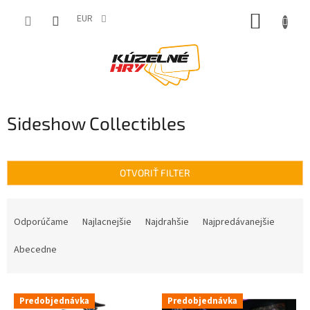
Prejsť
NÁKUP
na
EUR
obsah
KOŠÍK
Sideshow Collectibles
OTVORIŤ FILTER
R
a
Odporúčame
Najlacnejšie
Najdrahšie
Najpredávanejšie
d
e
Abecedne
n
i
V
e
Predobjednávka
Predobjednávka
ý