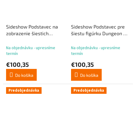
Sideshow Podstavec na
Sideshow Podstavec pre
zobrazenie šiestich
šiestu figúrku Dungeon 29
figúrok Western 29 cm
cm
Na objednávku - upresníme
Na objednávku - upresníme
termín
termín
€100,35
€100,35
Do košíka
Do košíka
Predobjednávka
Predobjednávka