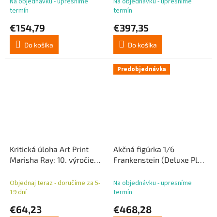
Na objednávku - upresníme
Na objednávku - upresníme
termín
termín
€154,79
€397,35
Do košíka
Do košíka
Predobjednávka
Kritická úloha Art Print
Akčná figúrka 1/6
Marisha Ray: 10. výročie
Frankenstein (Deluxe Plus
secesných ilustrácií 46 x
Edition) 33 cm
28 cm - bez rámčeka
Objednaj teraz - doručíme za 5-
Na objednávku - upresníme
19 dní
termín
€64,23
€468,28