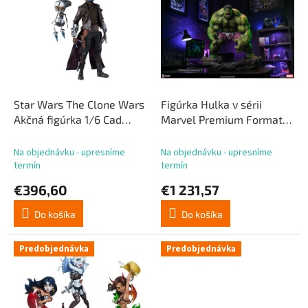
p
p
r
i
o
s
d
p
u
r
k
o
t
d
Star Wars The Clone Wars
Figúrka Hulka v sérii
o
u
Akčná figúrka 1/6 Cad
Marvel Premium Format,
v
k
Bane 32 cm
59 cm
t
Na objednávku - upresníme
Na objednávku - upresníme
o
termín
termín
v
€396,60
€1 231,57
Do košíka
Do košíka
Predobjednávka
Predobjednávka