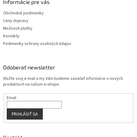
ä
Informácie pre vás
e
p
t
r
Obchodné podmienky
i
v
Ceny dopravy
e
k
y
Možnosti platby
v
Kontakty
ý
Podmienky ochrany osobných údajov
p
i
s
u
Odoberať newsletter
Vložte svoj e-mail a my Vám budeme zasielať informácie o nových
produktoch na našom e-shope.
Email
PRIHLÁSIŤ SA