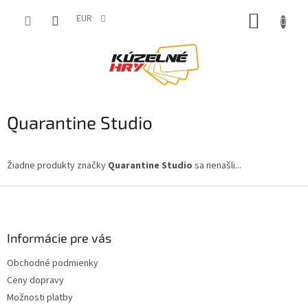
Prejsť
NÁKUP
na
EUR
obsah
KOŠÍK
Quarantine Studio
Žiadne produkty značky
Quarantine Studio
sa nenašli...
Z
á
p
ä
Informácie pre vás
t
Obchodné podmienky
i
Ceny dopravy
e
Možnosti platby