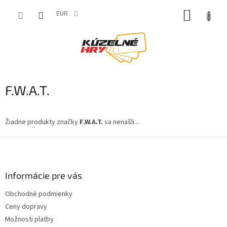
Prejsť
NÁKUP
na
EUR
obsah
KOŠÍK
F.W.A.T.
Žiadne produkty značky
F.W.A.T.
sa nenašli...
Z
á
p
ä
Informácie pre vás
t
Obchodné podmienky
i
Ceny dopravy
e
Možnosti platby