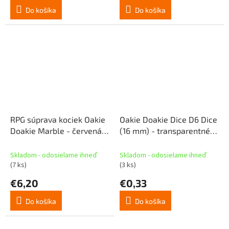
Do košíka
Do košíka
RPG súprava kociek Oakie
Oakie Doakie Dice D6 Dice
Doakie Marble - červená
(16 mm) - transparentné -
(sada 7 kociek)
vesmírne fialové
Skladom - odosielame ihneď
Skladom - odosielame ihneď
(7 ks)
(3 ks)
€6,20
€0,33
Do košíka
Do košíka