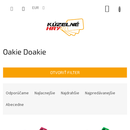
Prejsť
NÁKUP
na
EUR
obsah
KOŠÍK
Oakie Doakie
OTVORIŤ FILTER
R
a
Odporúčame
Najlacnejšie
Najdrahšie
Najpredávanejšie
d
e
Abecedne
n
i
V
e
ý