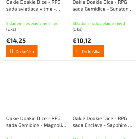
Oakie Doakie Dice - RPG
Oakie Doakie Dice - RPG
sada svietiaca v tme -
sada Gemidice - Sunstone
Biohazard (7 ks)
(7 ks)
Skladom - odosielame ihneď
Skladom - odosielame ihneď
(2 ks)
(1 ks)
€14,25
€10,12
Do košíka
Do košíka
Oakie Doakie Dice - RPG
Oakie Doakie Dice - RPG
sada Gemidice - Magnolia
sada Enclave - Sapphire (7
(7 ks)
ks)