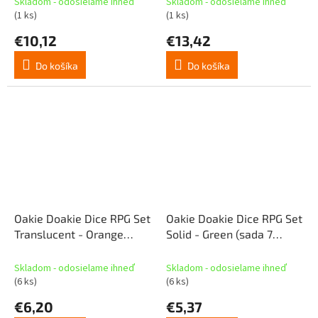
Skladom - odosielame ihneď
Skladom - odosielame ihneď
(1 ks)
(1 ks)
€10,12
€13,42
Do košíka
Do košíka
Oakie Doakie Dice RPG Set
Oakie Doakie Dice RPG Set
Translucent - Orange
Solid - Green (sada 7
(sada 7 kociek)
kociek)
Skladom - odosielame ihneď
Skladom - odosielame ihneď
(6 ks)
(6 ks)
€6,20
€5,37