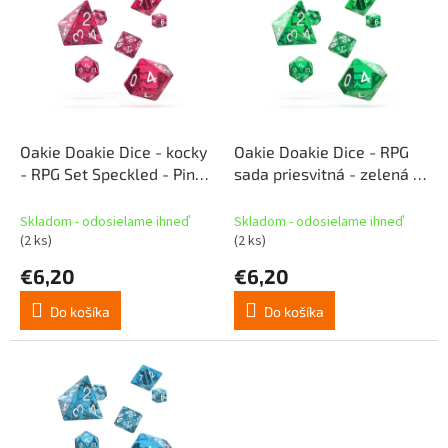
p
p
r
i
o
s
d
p
u
r
k
o
t
d
Oakie Doakie Dice - kocky
Oakie Doakie Dice - RPG
o
u
- RPG Set Speckled - Pink
sada priesvitná - zelená (7
v
k
(7 ks)
ks)
t
Skladom - odosielame ihneď
Skladom - odosielame ihneď
o
(2 ks)
(2 ks)
v
€6,20
€6,20
Do košíka
Do košíka