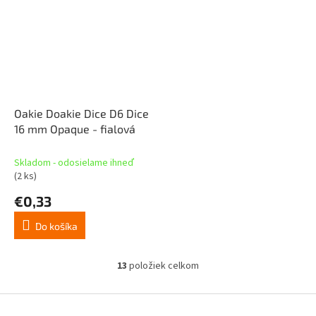
Oakie Doakie Dice D6 Dice
16 mm Opaque - fialová
Skladom - odosielame ihneď
(2 ks)
€0,33
Do košíka
13
položiek celkom
O
v
l
Z
á