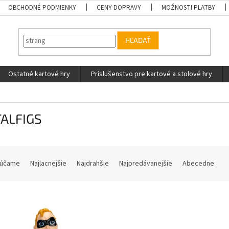
OBCHODNÉ PODMIENKY
CENY DOPRAVY
MOŽNOSTI PLATBY
HĽADAŤ
Ostatné kartové hry
Príslušenstvo pre kartové a stolové hry
ALFIGS
účame
Najlacnejšie
Najdrahšie
Najpredávanejšie
Abecedne