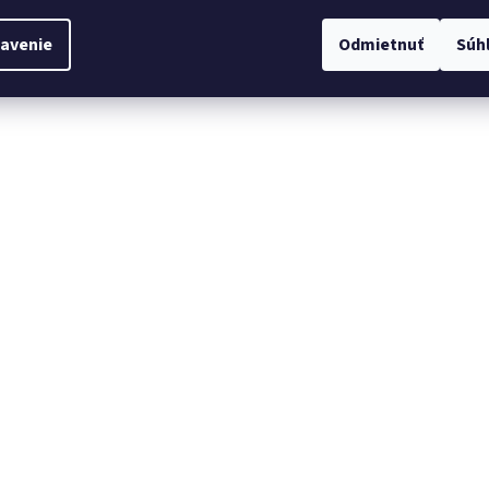
avenie
Odmietnuť
Súh