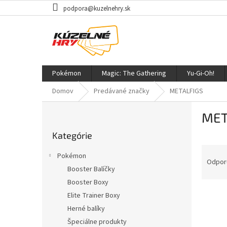
Prejsť
podpora@kuzelnehry.sk
na
obsah
Pokémon
Magic: The Gathering
Yu-Gi-Oh!
Domov
Predávané značky
METALFIGS
B
MET
o
Preskočiť
č
Kategórie
kategórie
n
R
ý
Pokémon
a
p
Odpor
Booster Balíčky
d
a
Booster Boxy
e
n
V
n
e
Elite Trainer Boxy
ý
i
l
Herné balíky
p
e
Špeciálne produkty