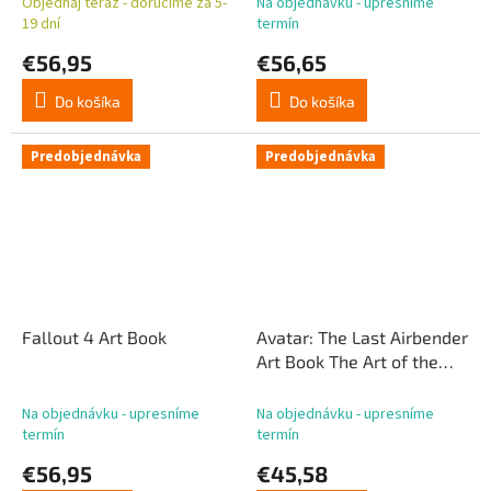
Objednaj teraz - doručíme za 5-
Na objednávku - upresníme
19 dní
termín
€56,95
€56,65
Do košíka
Do košíka
Predobjednávka
Predobjednávka
Fallout 4 Art Book
Avatar: The Last Airbender
Art Book The Art of the
Animated Series Second
Ed.
Na objednávku - upresníme
Na objednávku - upresníme
termín
termín
€56,95
€45,58