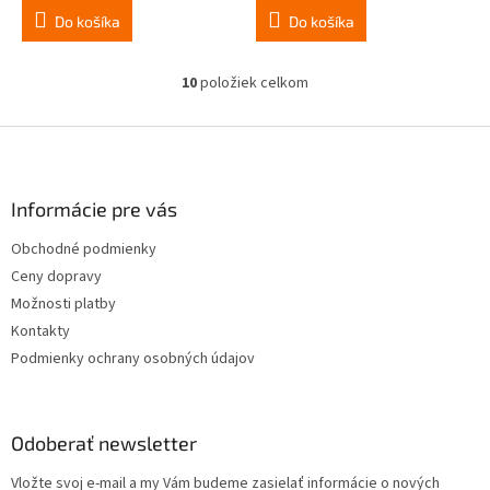
Do košíka
Do košíka
10
položiek celkom
O
v
l
Z
á
á
d
p
a
ä
Informácie pre vás
c
t
i
Obchodné podmienky
i
e
Ceny dopravy
p
e
r
Možnosti platby
v
Kontakty
k
Podmienky ochrany osobných údajov
y
v
ý
p
Odoberať newsletter
i
s
Vložte svoj e-mail a my Vám budeme zasielať informácie o nových
u