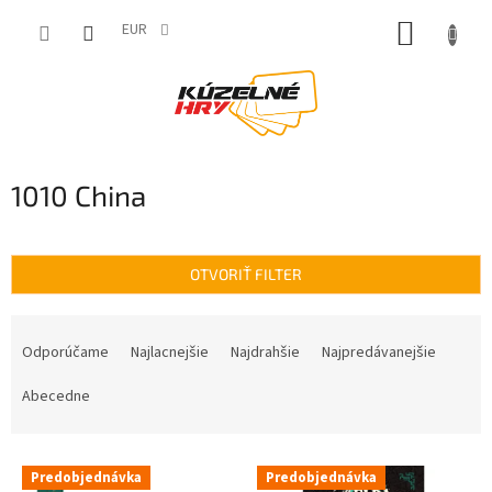
Prejsť
NÁKUP
na
EUR
obsah
KOŠÍK
1010 China
OTVORIŤ FILTER
R
a
Odporúčame
Najlacnejšie
Najdrahšie
Najpredávanejšie
d
e
Abecedne
n
i
V
e
Predobjednávka
Predobjednávka
ý