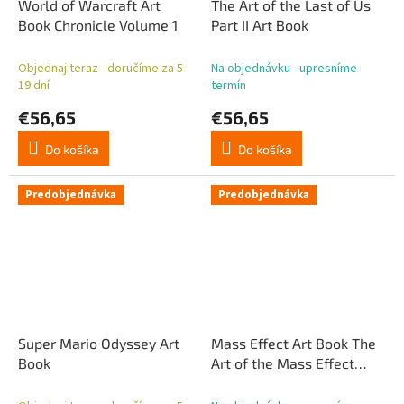
World of Warcraft Art
The Art of the Last of Us
Book Chronicle Volume 1
Part II Art Book
Objednaj teraz - doručíme za 5-
Na objednávku - upresníme
19 dní
termín
€56,65
€56,65
Do košíka
Do košíka
Predobjednávka
Predobjednávka
Super Mario Odyssey Art
Mass Effect Art Book The
Book
Art of the Mass Effect
Trilogy: Expanded Edition
*English Ver.*