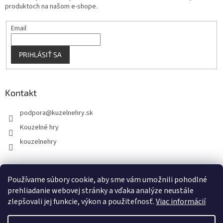
produktoch na našom e-shope.
Email
PRIHLÁSIŤ SA
Kontakt
podpora
@
kuzelnehry.sk
Kouzelné hry
kouzelnehry
Používame súbory cookie, aby sme vám umožnili pohodlné
KouzelneHry.cz
Gamebrand.sk
prehliadanie webovej stránky a vďaka analýze neustále
zlepšovali jej funkcie, výkon a použiteľnosť.
Viac informácií