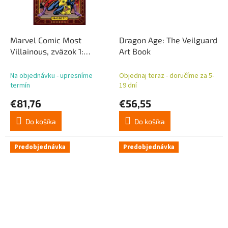
Marvel Comic Most
Dragon Age: The Veilguard
Villainous, zväzok 1:
Art Book
Magneto, tvrdá väzba
*anglická verzia*
Na objednávku - upresníme
Objednaj teraz - doručíme za 5-
termín
19 dní
€81,76
€56,55
Do košíka
Do košíka
Predobjednávka
Predobjednávka