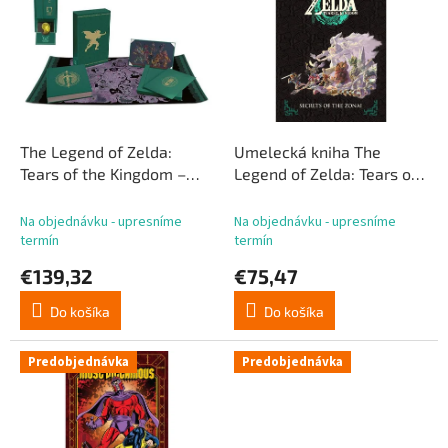
p
p
r
i
o
s
d
p
u
r
k
o
t
d
The Legend of Zelda:
Umelecká kniha The
o
u
Tears of the Kingdom –
Legend of Zelda: Tears of
v
k
Secrets of the Zonai
the Kingdom – Secrets of
t
(Hero's Edition) –
the Zonai, tvrdá väzba
Na objednávku - upresníme
Na objednávku - upresníme
o
umelecká kniha v tvrdej
*anglická verzia*
termín
termín
v
väzbe *anglická verzia*
€139,32
€75,47
Do košíka
Do košíka
Predobjednávka
Predobjednávka