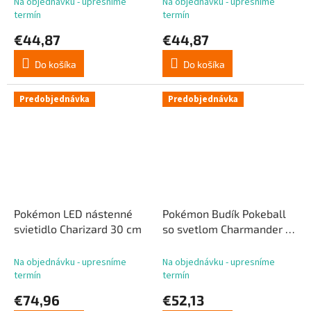
Na objednávku - upresníme
Na objednávku - upresníme
termín
termín
€44,87
€44,87
Do košíka
Do košíka
Predobjednávka
Predobjednávka
Pokémon LED nástenné
Pokémon Budík Pokeball
svietidlo Charizard 30 cm
so svetlom Charmander 18
cm
Na objednávku - upresníme
Na objednávku - upresníme
termín
termín
€74,96
€52,13