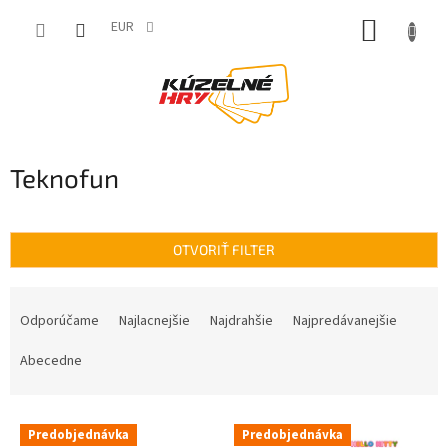
Prejsť
NÁKUP
na
EUR
obsah
KOŠÍK
Teknofun
OTVORIŤ FILTER
R
a
Odporúčame
Najlacnejšie
Najdrahšie
Najpredávanejšie
d
e
Abecedne
n
i
V
e
Predobjednávka
Predobjednávka
ý