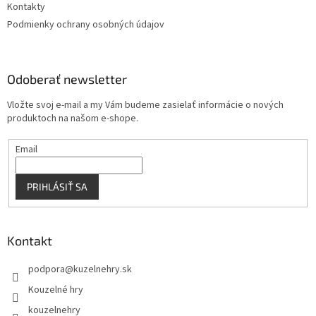
Kontakty
k
Podmienky ochrany osobných údajov
y
v
ý
p
Odoberať newsletter
i
s
Vložte svoj e-mail a my Vám budeme zasielať informácie o nových
u
produktoch na našom e-shope.
Email
PRIHLÁSIŤ SA
Kontakt
podpora
@
kuzelnehry.sk
Kouzelné hry
kouzelnehry