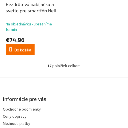
Bezdrôtová nabíjačka a
svetlo pre smartfón Hello
Kitty 30 cm
Na objednávku - upresníme
termín
€74,96
Do košíka
17
položiek celkom
O
v
l
Z
á
á
d
p
a
ä
Informácie pre vás
c
t
i
Obchodné podmienky
i
e
Ceny dopravy
p
e
r
Možnosti platby
v