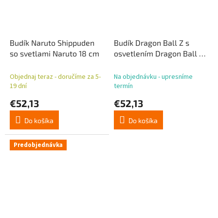
Budík Naruto Shippuden
Budík Dragon Ball Z s
so svetlami Naruto 18 cm
osvetlením Dragon Ball 15
cm
Objednaj teraz - doručíme za 5-
Na objednávku - upresníme
19 dní
termín
€52,13
€52,13
Do košíka
Do košíka
Predobjednávka