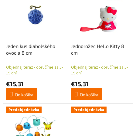
p
p
r
i
o
s
d
p
u
r
k
o
t
d
Jeden kus diabolského
Jednorožec Hello Kitty 8
o
u
ovocia 8 cm
cm
v
k
t
Objednaj teraz - doručíme za 5-
Objednaj teraz - doručíme za 5-
o
19 dní
19 dní
v
€15,31
€15,31
Do košíka
Do košíka
Predobjednávka
Predobjednávka