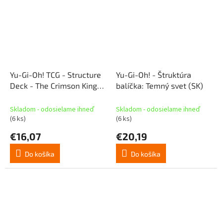
Yu-Gi-Oh! TCG - Structure
Yu-Gi-Oh! - Štruktúra
Deck - The Crimson King
balíčka: Temný svet (SK)
(EN)
Skladom - odosielame ihneď
Skladom - odosielame ihneď
(6 ks)
(6 ks)
€16,07
€20,19
Do košíka
Do košíka