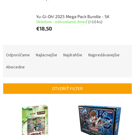
Yu-Gi-Oh! 2025 Mega Pack Bundle - SK
Skladom - odosielame ihneď
(>10 ks)
€18,50
R
a
Odporúčame
Najlacnejšie
Najdrahšie
Najpredávanejšie
d
e
Abecedne
n
i
e
OTVORIŤ FILTER
p
r
V
o
ý
d
p
u
i
k
s
t