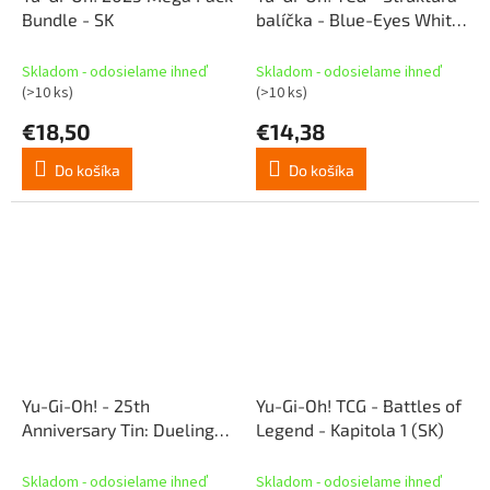
Bundle - SK
balíčka - Blue-Eyes White
Destiny (neobmedzené)
Skladom - odosielame ihneď
Skladom - odosielame ihneď
(>10 ks)
(>10 ks)
€18,50
€14,38
Do košíka
Do košíka
Yu-Gi-Oh! - 25th
Yu-Gi-Oh! TCG - Battles of
Anniversary Tin: Dueling
Legend - Kapitola 1 (SK)
Mirrors (SK)
Skladom - odosielame ihneď
Skladom - odosielame ihneď