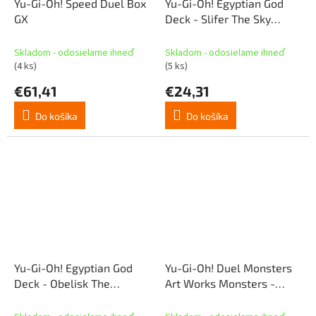
Yu-Gi-Oh! Speed Duel Box
Yu-Gi-Oh! Egyptian God
GX
Deck - Slifer The Sky
Dragon
Skladom - odosielame ihneď
Skladom - odosielame ihneď
(4 ks)
(5 ks)
€61,41
€24,31
Do košíka
Do košíka
Yu-Gi-Oh! Egyptian God
Yu-Gi-Oh! Duel Monsters
Deck - Obelisk The
Art Works Monsters -
Tormentor
soška - Red-eyes Black
Dragon