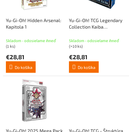
p
o
r
v
o
d
Yu-Gi-Oh! Hidden Arsenal:
Yu-Gi-Oh! TCG Legendary
u
Kapitola 1
Collection Kaiba
k
(Unlimited)
t
Skladom - odosielame ihneď
Skladom - odosielame ihneď
o
(1 ks)
(>10 ks)
v
€28,81
€28,81
Do košíka
Do košíka
Yu-Gi-Oh! 2025 Mega Pack
Yu-Gi-Oh! TCG - Štruktúra