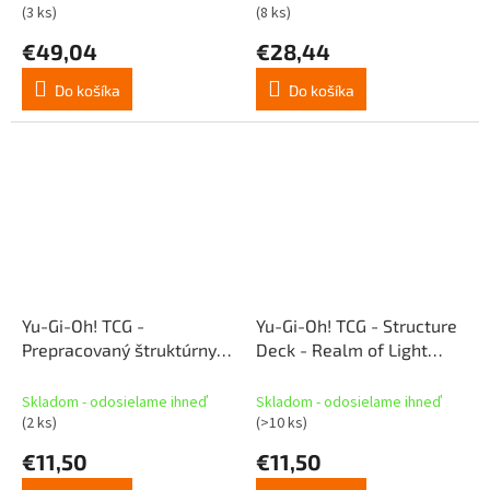
(3 ks)
(8 ks)
€49,04
€28,44
Do košíka
Do košíka
Yu-Gi-Oh! TCG -
Yu-Gi-Oh! TCG - Structure
Prepracovaný štruktúrny
Deck - Realm of Light
balíček - Fire Kings
(Reprint) (SK)
(Reprint) (SK)
Skladom - odosielame ihneď
Skladom - odosielame ihneď
(2 ks)
(>10 ks)
€11,50
€11,50