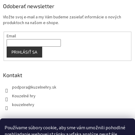
Odoberať newsletter
Vložte svoj e-mail a my Vám budeme zasielať informácie o nových
produktoch na našom e-shope.
Email
PRIHLÁSIŤ SA
Kontakt
podpora
@
kuzelnehry.sk
Kouzelné hry
kouzelnehry
Používame súbory cookie, aby sme vám umožnili pohodlné
KouzelneHry.cz
Gamebrand.sk
prehliadanie webovej stránky a vďaka analýze neustále