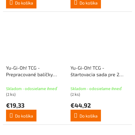
Do košíka
Do košíka
Yu-Gi-Oh! TCG -
Yu-Gi-Oh! TCG -
Prepracované balíčky
štartovacia sada pre 2
štruktúr - Fire Kings (SK)
hráčov (SK)
Skladom - odosielame ihneď
Skladom - odosielame ihneď
(2 ks)
(2 ks)
€19,33
€44,92
Do košíka
Do košíka