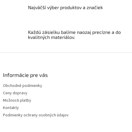
y
Najväčší výber produktov a značiek
v
ý
p
i
s
Každú zásielku balíme naozaj precízne a do
u
kvalitných materiálov.
Z
á
p
ä
Informácie pre vás
t
Obchodné podmienky
i
Ceny dopravy
e
Možnosti platby
Kontakty
Podmienky ochrany osobných údajov