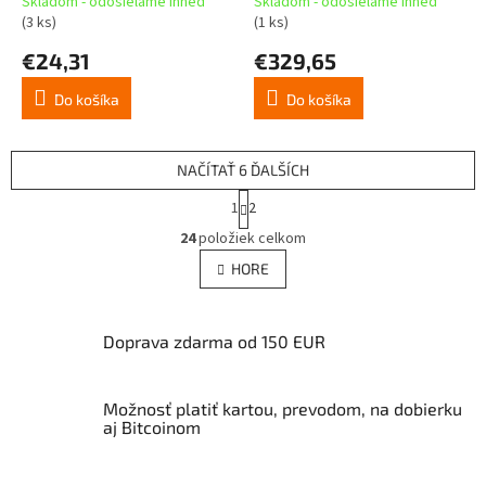
Skladom - odosielame ihneď
Skladom - odosielame ihneď
(3 ks)
(1 ks)
€24,31
€329,65
Do košíka
Do košíka
NAČÍTAŤ 6 ĎALŠÍCH
S
1
2
t
O
r
24
položiek celkom
v
á
l
HORE
n
á
k
d
o
v
a
Doprava zdarma od 150 EUR
a
c
n
i
i
e
e
Možnosť platiť kartou, prevodom, na dobierku
p
aj Bitcoinom
r
v
k