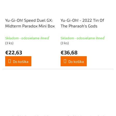
Yu-Gi-Oh! Speed Duel GX:
Yu-Gi-Oh! - 2022 Tin Of
Midterm Paradox Mini Box
The Pharaoh's Gods
Skladom - odosielame ihneď
Skladom - odosielame ihneď
(3 ks)
(3 ks)
€22,63
€36,68
Do košíka
Do košíka