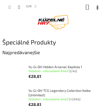
Prejsť
NÁKUP
na
EUR
obsah
KOŠÍK
Špeciálné Produkty
Najpredávanejšie
Yu-Gi-Oh! Hidden Arsenal: Kapitola 1
Skladom - odosielame ihneď
(1 ks)
€28,81
Yu-Gi-Oh! TCG Legendary Collection Kaiba
(Unlimited)
Skladom - odosielame ihneď
(>10 ks)
€28,81