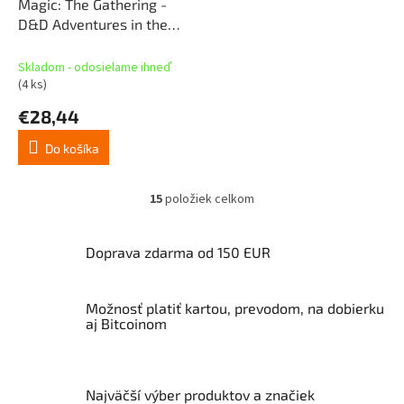
Magic: The Gathering -
D&D Adventures in the
Forgotten Realms
Collector Booster
Skladom - odosielame ihneď
(4 ks)
€28,44
Do košíka
15
položiek celkom
O
v
l
Doprava zdarma od 150 EUR
á
d
a
Možnosť platiť kartou, prevodom, na dobierku
c
aj Bitcoinom
i
e
p
r
v
Najväčší výber produktov a značiek