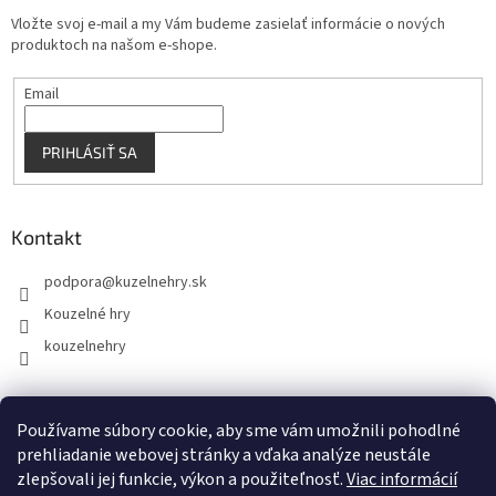
Vložte svoj e-mail a my Vám budeme zasielať informácie o nových
produktoch na našom e-shope.
Email
PRIHLÁSIŤ SA
Kontakt
podpora
@
kuzelnehry.sk
Kouzelné hry
kouzelnehry
Používame súbory cookie, aby sme vám umožnili pohodlné
KouzelneHry.cz
Gamebrand.sk
prehliadanie webovej stránky a vďaka analýze neustále
zlepšovali jej funkcie, výkon a použiteľnosť.
Viac informácií