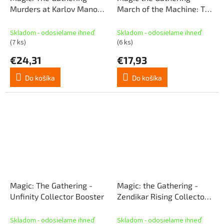
Murders at Karlov Manor
March of the Machine: The
Collector Booster (EN)
Aftermath Collector
Booster
Skladom - odosielame ihneď
Skladom - odosielame ihneď
(7 ks)
(6 ks)
€24,31
€17,93
Do košíka
Do košíka
Magic: The Gathering -
Magic: the Gathering -
Unfinity Collector Booster
Zendikar Rising Collector's
Booster
Skladom - odosielame ihneď
Skladom - odosielame ihneď