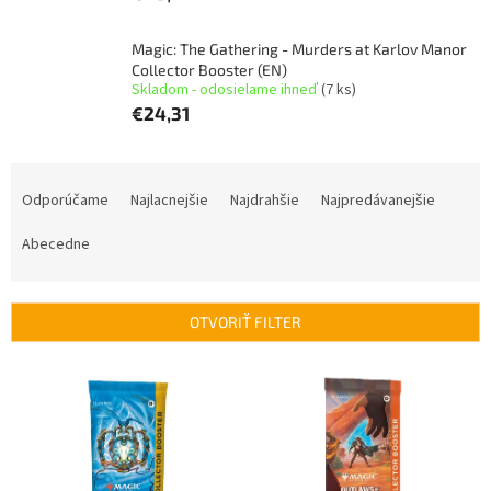
Magic: The Gathering - Murders at Karlov Manor
Collector Booster (EN)
Skladom - odosielame ihneď
(7 ks)
€24,31
R
a
Odporúčame
Najlacnejšie
Najdrahšie
Najpredávanejšie
d
e
Abecedne
n
i
e
OTVORIŤ FILTER
p
r
V
o
ý
d
p
u
i
k
s
t