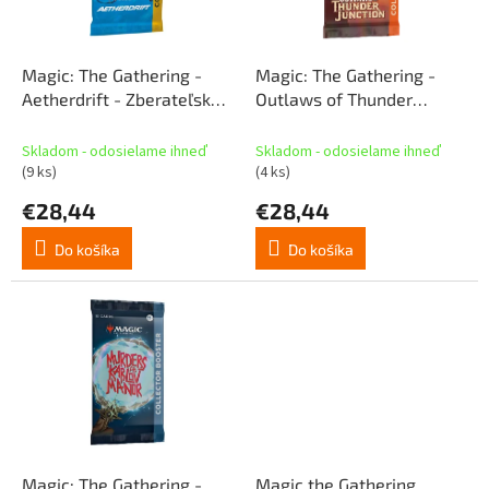
p
o
r
v
o
d
Magic: The Gathering -
Magic: The Gathering -
u
Aetherdrift - Zberateľská
Outlaws of Thunder
k
podpora (SK)
Junction Collector Booster
t
(EN)
Skladom - odosielame ihneď
Skladom - odosielame ihneď
o
(9 ks)
(4 ks)
v
€28,44
€28,44
Do košíka
Do košíka
Magic: The Gathering -
Magic the Gathering