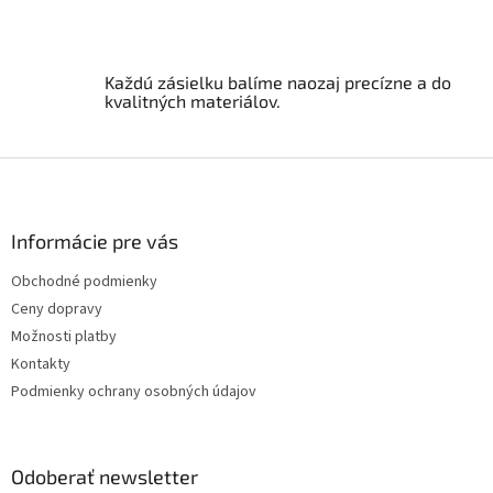
k
y
v
ý
Každú zásielku balíme naozaj precízne a do
p
kvalitných materiálov.
i
s
u
Z
á
p
ä
Informácie pre vás
t
Obchodné podmienky
i
Ceny dopravy
e
Možnosti platby
Kontakty
Podmienky ochrany osobných údajov
Odoberať newsletter