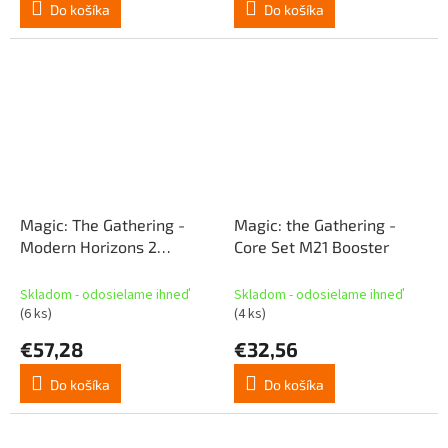
Do košíka
Do košíka
Magic: The Gathering -
Magic: the Gathering -
Modern Horizons 2
Core Set M21 Booster
Collector's Booster
Skladom - odosielame ihneď
Skladom - odosielame ihneď
(6 ks)
(4 ks)
€57,28
€32,56
Do košíka
Do košíka