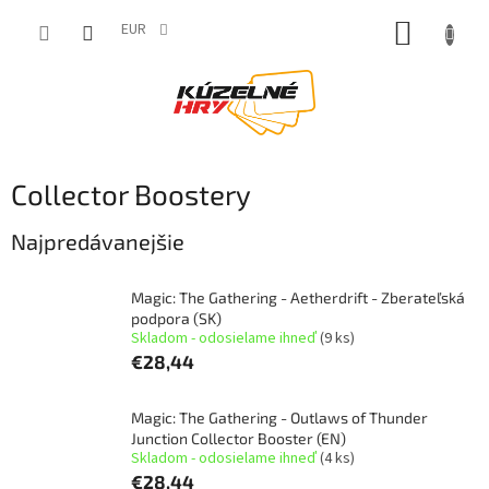
Prejsť
NÁKUP
na
EUR
obsah
KOŠÍK
Collector Boostery
Najpredávanejšie
Magic: The Gathering - Aetherdrift - Zberateľská
podpora (SK)
Skladom - odosielame ihneď
(9 ks)
€28,44
Magic: The Gathering - Outlaws of Thunder
Junction Collector Booster (EN)
Skladom - odosielame ihneď
(4 ks)
€28,44