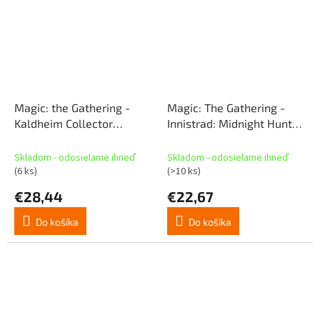
Magic: the Gathering -
Magic: The Gathering -
Kaldheim Collector
Innistrad: Midnight Hunt
Booster
Collector Booster
Skladom - odosielame ihneď
Skladom - odosielame ihneď
(6 ks)
(>10 ks)
€28,44
€22,67
Do košíka
Do košíka