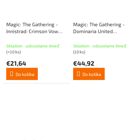
Magic: The Gathering -
Magic: The Gathering -
Innistrad: Crimson Vow
Dominaria United
Collector Booster
Collector Booster
Skladom - odosielame ihneď
Skladom - odosielame ihneď
(>10 ks)
(10 ks)
€21,64
€44,92
Do košíka
Do košíka