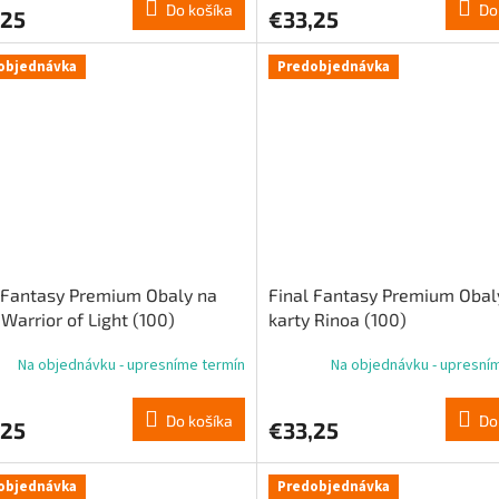
Do košíka
Do
,25
€33,25
objednávka
Predobjednávka
 Fantasy Premium Obaly na
Final Fantasy Premium Obal
 Warrior of Light (100)
karty Rinoa (100)
Na objednávku - upresníme termín
Na objednávku - upresní
Do košíka
Do
,25
€33,25
objednávka
Predobjednávka