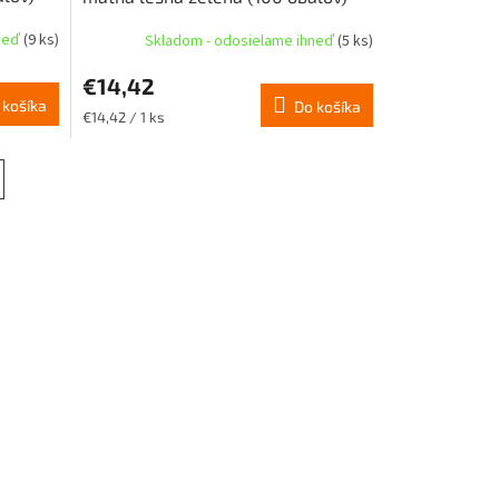
hneď
(9 ks)
Skladom - odosielame ihneď
(5 ks)
€14,42
 košíka
Do košíka
Jednotková
€14,42 / 1 ks
cena: