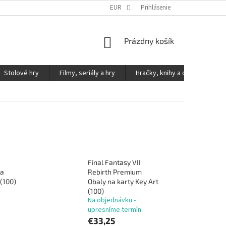
KONTAKTY
PODMIENKY OCHRANY OSOBNÝCH ÚDAJOV
EUR
Prihlásenie
NÁKUPNÝ
Prázdny košík
KOŠÍK
Stolové hry
Filmy, seriály a hry
Hračky, knihy a ostatné
Final Fantasy VII
na
Rebirth Premium
 (100)
Obaly na karty Key Art
(100)
Na objednávku -
upresníme termín
€33,25