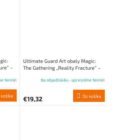
gic:
Ultimate Guard Art obaly Magic:
ure“ –
The Gathering „Reality Fracture“ –
viacfarebné mýtické
me termín
Na objednávku - upresníme termín
 košíka
Do košíka
€19,32