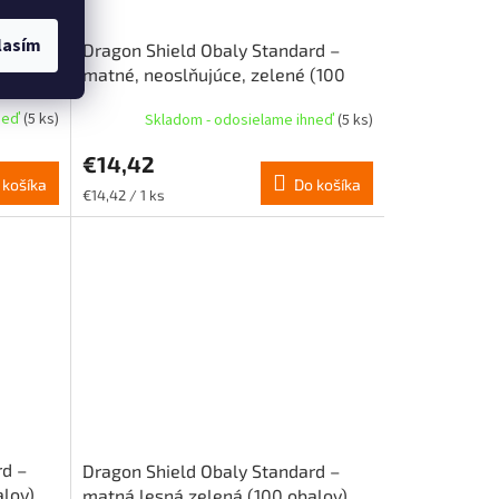
lasím
rd –
Dragon Shield Obaly Standard –
adné
matné, neoslňujúce, zelené (100
obalov)
hneď
(5 ks)
Skladom - odosielame ihneď
(5 ks)
€14,42
 košíka
Do košíka
Jednotková
€14,42 / 1 ks
cena:
rd –
Dragon Shield Obaly Standard –
lov)
matná lesná zelená (100 obalov)