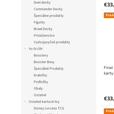
Duel decky
€33
Commander Decky
Pred
Špeciálne produkty
Figurky
Brawl Decky
Príslušenstvo
Cudzojazyčné produkty
Yu-Gi-Oh!
Boostery
Booster Boxy
Final
Špeciálné Produkty
karty
Krabičky
Podložky
Obaly
Ostatné
€33
Ostatné kartové hry
Disney Lorcana TCG
Pred