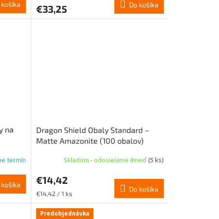
 košíka
Do košíka
€33,25
y na
Dragon Shield Obaly Standard –
Matte Amazonite (100 obalov)
me termín
Skladom - odosielame ihneď
(5 ks)
€14,42
 košíka
Do košíka
Jednotková
€14,42 / 1 ks
cena:
Predobjednávka