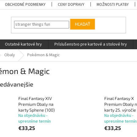
OBCHODNÉ PODMIENKY
CENY DOPRAVY
MOŽNOSTI PLATBY
HĽADAŤ
Ostatné kartové hry
Príslušenstvo pre kartové a stolové hry
Obaly
Pokémon & Magic
émon & Magic
edávanejšie
Final Fantasy XIV
Final Fantasy X
Premium Obaly na
Premium Obaly 
karty Sphene (100)
karty 25. výročie
Na objednávku -
Na objednávku -
upresníme termín
upresníme termín
€33,25
€33,25