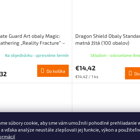
ate Guard Art obaly Magic:
Dragon Shield Obaly Standa
athering „Reality Fracture“ –
matná žltá (100 obalov)
rebné mýtické
Na objednávku - upresníme termín
Skladom - odosielame ih
€14,42
Do košíka
,32
Do
Jednotková
€14,42 / 1 ks
cena:
me súbory cookie, aby sme vám umožnili pohodlné prehliadanie 
 a vďaka analýze neustále zlepšovali jej funkcie, výkon a použiteľn
formácií