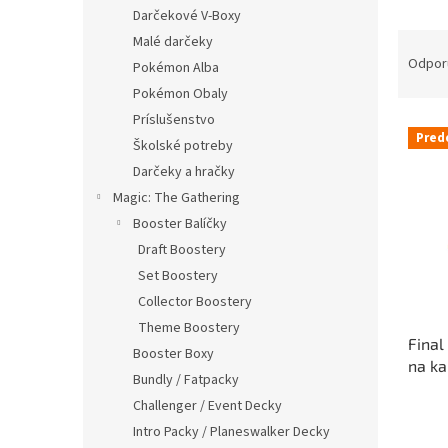
Darčekové V-Boxy
R
Malé darčeky
a
Odpor
Pokémon Alba
d
Pokémon Obaly
e
Príslušenstvo
V
n
Pred
Školské potreby
ý
i
p
e
Darčeky a hračky
i
p
Magic: The Gathering
s
r
Booster Balíčky
p
o
Draft Boostery
r
d
Set Boostery
o
u
d
Collector Boostery
k
u
t
Theme Boostery
Final
k
o
Booster Boxy
na ka
t
v
Bundly / Fatpacky
o
Challenger / Event Decky
v
Intro Packy / Planeswalker Decky