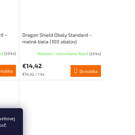
rd –
Dragon Shield Obaly Standard –
matná biela (100 obalov)
neď
(10 ks)
Skladom - odosielame ihneď
(10 ks)
€14,42
 košíka
Do košíka
Jednotková
€14,42 / 1 ks
cena:
webovej
osť.