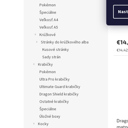
Pokémon
Nast
Špeciálne
Drago
Matná
Veľkosť A4
obalo
Veľkosť A5
Krúžkové
€14
Stránky do krúžkového alba
Kusové stránky
Jednot
€14,42 
cena:
Sady strán
Krabičky
Pokémon
Ultra Pro krabičky
Ultimate Guard krabičky
Dragon Shield krabičky
Ostatné krabičky
Špeciálne
Úložné boxy
Drago
Kocky
matné