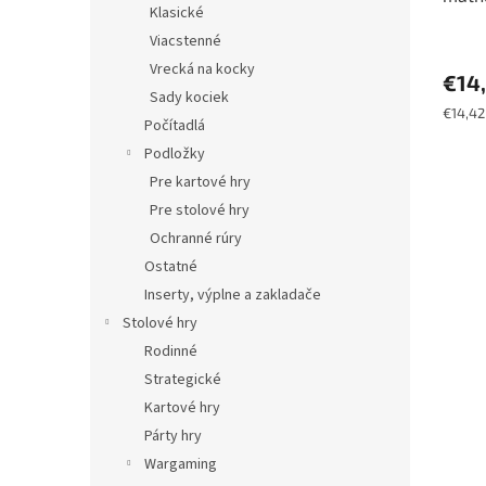
Klasické
obalo
Viacstenné
Vrecká na kocky
€14
Sady kociek
Jednot
€14,42 
Počítadlá
cena:
Podložky
Pre kartové hry
Pre stolové hry
Ochranné rúry
Ostatné
Inserty, výplne a zakladače
Stolové hry
Rodinné
Strategické
Kartové hry
Párty hry
Wargaming