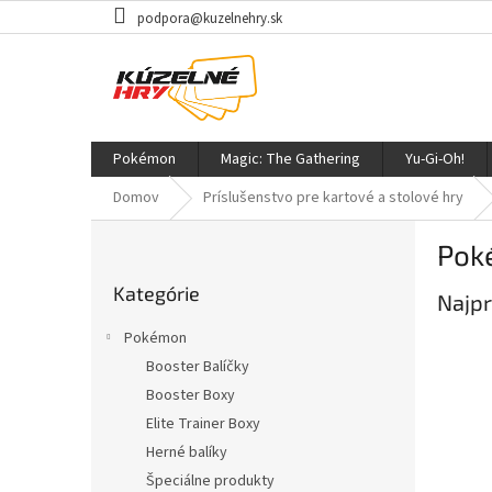
Prejsť
podpora@kuzelnehry.sk
na
obsah
Pokémon
Magic: The Gathering
Yu-Gi-Oh!
Domov
Príslušenstvo pre kartové a stolové hry
B
Pok
o
Preskočiť
č
Kategórie
kategórie
Najpr
n
ý
Pokémon
p
Booster Balíčky
a
Booster Boxy
n
e
Elite Trainer Boxy
l
Herné balíky
Špeciálne produkty