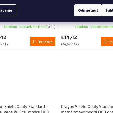
avenie
Odmietnuť
Súh
n Shield Obaly Standard –
Dragon Shield Obaly Standa
 tyrkysová „Atebeck“ (100
matné, antireflexné, priehľ
v)
(100 obalov)
Skladom - odosielame ihneď
(5 ks)
Skladom - odosielame i
,42
€14,42
Do košíka
Do
ková
Jednotková
/ 1 ks
€14,42 / 1 ks
cena:
n Shield Obaly Standard –
Dragon Shield Obaly Standa
, neoslňujúce, modré (100
matná tmavomodrá (100 oba