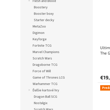
Flesh and Blood
Boostery
Booster boxy
Starter decky
MetaZoo
Digimon
Keyforge
Fortnite TCG
Ultim
Marvel Champions
The G
Scratch Wars
červe
Dragoborne TCG
Force of Will
€19
Game of Thrones LCG
Warhammer TCG
Pred
Ďalšie kartové hry
Dragon Ball SCG
Nostalgix
Scratch Wars