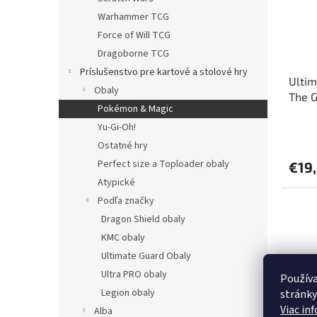
Warhammer TCG
Force of Will TCG
Dragoborne TCG
Príslušenstvo pre kartové a stolové hry
Ultim
Obaly
The G
Pokémon & Magic
bezfa
Yu-Gi-Oh!
Ostatné hry
Perfect size a Toploader obaly
€19
Atypické
Podľa značky
Dragon Shield obaly
KMC obaly
Ultimate Guard Obaly
Ultra PRO obaly
Používa
Legion obaly
stránky
Viac in
Alba